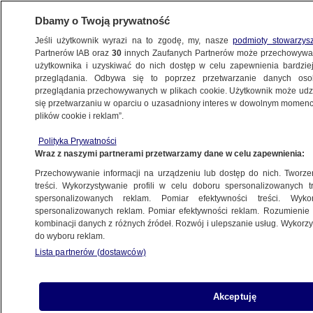
Dbamy o Twoją prywatność
Jeśli użytkownik wyrazi na to zgodę, my, nasze
podmioty stowarzys
Partnerów IAB oraz
30
innych Zaufanych Partnerów może przechowywa
użytkownika i uzyskiwać do nich dostęp w celu zapewnienia bardzi
przeglądania. Odbywa się to poprzez przetwarzanie danych os
przeglądania przechowywanych w plikach cookie. Użytkownik może udzie
POLSKA
się przetwarzaniu w oparciu o uzasadniony interes w dowolnym momencie
plików cookie i reklam”.
Prezydent wsparł w kampanii swojego
Polityka Prywatności
ministra
Wraz z naszymi partnerami przetwarzamy dane w celu zapewnienia:
Przechowywanie informacji na urządzeniu lub dostęp do nich. Tworzeni
3.06.2024, 20:40
treści. Wykorzystywanie profili w celu doboru spersonalizowanych tr
spersonalizowanych reklam. Pomiar efektywności treści. Wyko
spersonalizowanych reklam. Pomiar efektywności reklam. Rozumienie o
Udostępnij
kombinacji danych z różnych źródeł. Rozwój i ulepszanie usług. Wykor
do wyboru reklam.
Lista partnerów (dostawców)
Akceptuję