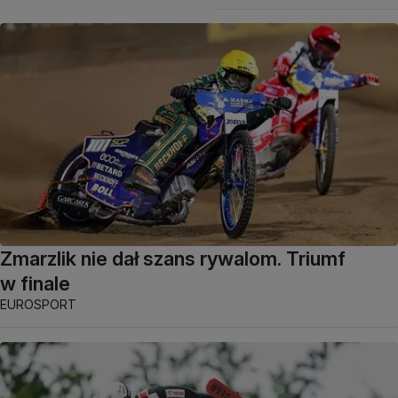
Zmarzlik nie dał szans rywalom. Triumf
w finale
EUROSPORT