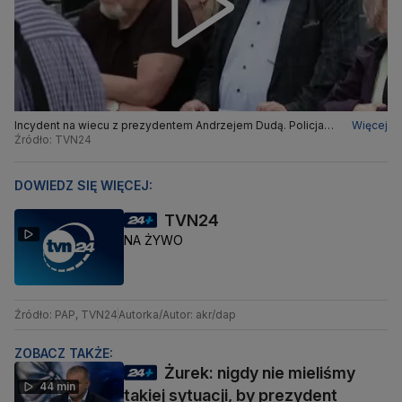
Incydent na wiecu z prezydentem Andrzejem Dudą. Policja
Więcej
wylegitymowała parę
Źródło: TVN24
DOWIEDZ SIĘ WIĘCEJ:
TVN24
NA ŻYWO
Źródło: PAP, TVN24
Autorka/Autor: akr/dap
ZOBACZ TAKŻE:
Żurek: nigdy nie mieliśmy
44 min
takiej sytuacji, by prezydent