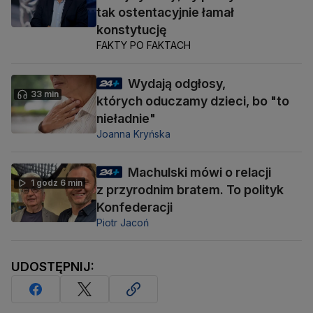
tak ostentacyjnie łamał
konstytucję
FAKTY PO FAKTACH
Wydają odgłosy,
33 min
których oduczamy dzieci, bo "to
nieładnie"
Joanna Kryńska
Machulski mówi o relacji
1 godz 6 min
z przyrodnim bratem. To polityk
Konfederacji
Piotr Jacoń
UDOSTĘPNIJ: