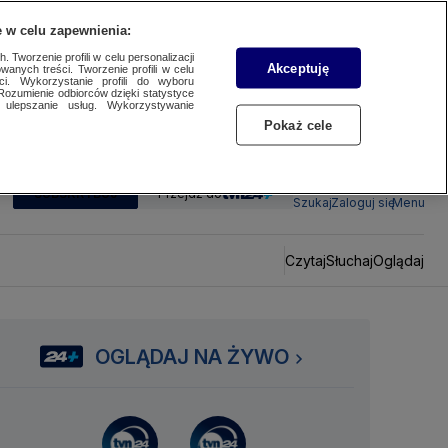
 w celu zapewnienia:
 Tworzenie profili w celu personalizacji
Akceptuję
wanych treści. Tworzenie profili w celu
ci. Wykorzystanie profili do wyboru
Rozumienie odbiorców dzięki statystyce
ulepszanie usług. Wykorzystywanie
Pokaż cele
SUBSKRYBUJ
Przejdź do
Szukaj
Zaloguj się
Menu
Czytaj
Słuchaj
Oglądaj
OGLĄDAJ NA ŻYWO