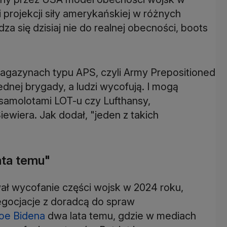
i projekcji siły amerykańskiej w różnych
dza się dzisiaj nie do realnej obecności, boots
agazynach typu APS, czyli Army Prepositioned
ednej brygady, a ludzi wycofują. I mogą
samolotami LOT-u czy Lufthansy,
iewiera. Jak dodał, "jeden z takich
ata temu"
ał wycofanie części wojsk w 2024 roku,
negocjacje z doradcą do spraw
oe Bidena
dwa lata temu, gdzie w mediach