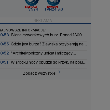
NA ŻYWO
NA ŻYWO
TVN24
TVN24 BiS
NAJNOWSZE INFORMACJE:
10:58
Bilans czwartkowych burz. Ponad 1300
interwencji
10:55
Gdzie jest burza? Zjawiska przybierają na
ile
10:52
"Architektoniczny unikat i milczący
świadek dramatycznych wydarzeń"
10:51
W środku nocy obudził go krzyk, na polu
znaleźli ciało kobiety
Zobacz wszystkie