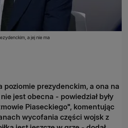
ezydenckim, a jej nie ma
a poziomie prezydenckim, a ona na
nie jest obecna - powiedział były
zmowie Piaseckiego", komentując
anach wycofania części wojsk z
łka jest jeszcze w grze - dodał.