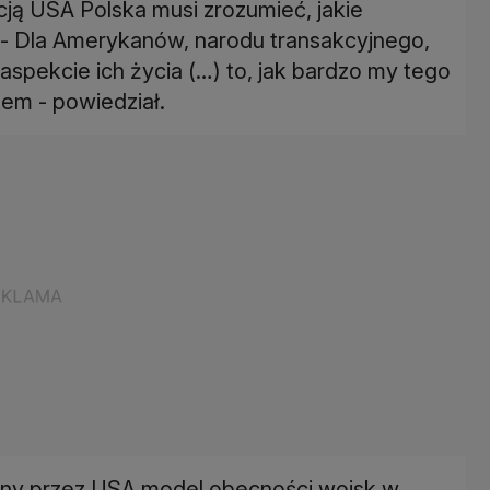
cją USA Polska musi zrozumieć, jakie
. - Dla Amerykanów, narodu transakcyjnego,
spekcie ich życia (…) to, jak bardzo my tego
em - powiedział.
any przez USA model obecności wojsk w