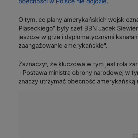
obecności w Polsce nie dojdzie
.
O tym, co plany amerykańskich wojsk ozna
Piaseckiego" były szef BBN Jacek Siewiera
jeszcze w grze i dyplomatycznymi kanała
zaangażowanie amerykańskie".
Zaznaczył, że kluczowa w tym jest rola zar
- Postawa ministra obrony narodowej w tym
znaczy utrzymać obecność amerykańską najd