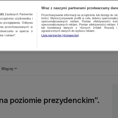
Wraz z naszymi partnerami przetwarzamy dane
161
Zaufanych Partnerów
Przechowywanie informacji na urządzeniu lub dostęp do nich.
treści. Wykorzystywanie profili w celu doboru spersonalizo
ządzeniu użytkownika i
spersonalizowanych reklam. Pomiar efektywności treś
bu przeglądania. Odbywa
spersonalizowanych reklam. Pomiar efektywności reklam. 
ania przechowywanych w
lub kombinacji danych z różnych źródeł. Rozwój i 
ograniczonych danych do wyboru reklam.
zetwarzaniu w oparciu o
ie i reklam”.
Lista partnerów (dostawców)
Więcej
 na poziomie prezydenckim".