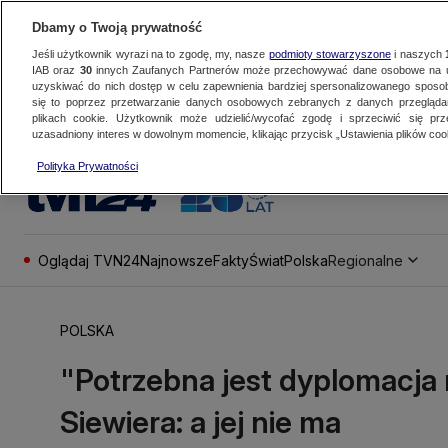
Dbamy o Twoją prywatność
Jeśli użytkownik wyrazi na to zgodę, my, nasze
podmioty stowarzyszone
i naszych
IAB oraz
30
innych Zaufanych Partnerów może przechowywać dane osobowe na ur
uzyskiwać do nich dostęp w celu zapewnienia bardziej spersonalizowanego sposo
się to poprzez przetwarzanie danych osobowych zebranych z danych przegląd
plikach cookie. Użytkownik może udzielić/wycofać zgodę i sprzeciwić się pr
uzasadniony interes w dowolnym momencie, klikając przycisk „Ustawienia plików cook
Polityka Prywatności
Oglądaj TVN24
Najnowsze
Fakty
Świat
Polska
Regionalne
POLSKA
"Potrzebna jest dyplomacja
Siewiera: a jej nie ma