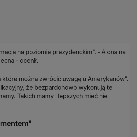
omacja na poziomie prezydenckim". - A ona na
becna - ocenił.
, na które można zwrócić uwagę u Amerykanów".
nikacyjny, że bezpardonowo wykonują te
h mamy. Takich mamy i lepszych mieć nie
gumentem"