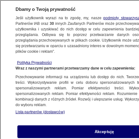
Dbamy o Twoją prywatność
Jeśli użytkownik wyrazi na to zgodę, my, nasze
podmioty stowarzys
Partnerów IAB oraz
30
innych Zaufanych Partnerów może przechowywa
użytkownika i uzyskiwać do nich dostęp w celu zapewnienia bardzi
przeglądania. Odbywa się to poprzez przetwarzanie danych os
przeglądania przechowywanych w plikach cookie. Użytkownik może udzie
POLSKA
się przetwarzaniu w oparciu o uzasadniony interes w dowolnym momencie
plików cookie i reklam”.
Po co posłowi dron za 5 tysięcy
Polityka Prywatności
z publicznych pieniędzy? "Nie używałem
Wraz z naszymi partnerami przetwarzamy dane w celu zapewnienia:
go jeszcze"
Przechowywanie informacji na urządzeniu lub dostęp do nich. Tworzeni
treści. Wykorzystywanie profili w celu doboru spersonalizowanych tr
24.09.2025, 13:18
spersonalizowanych reklam. Pomiar efektywności treści. Wyko
spersonalizowanych reklam. Pomiar efektywności reklam. Rozumienie o
kombinacji danych z różnych źródeł. Rozwój i ulepszanie usług. Wykor
Udostępnij
do wyboru reklam.
Lista partnerów (dostawców)
Akceptuję