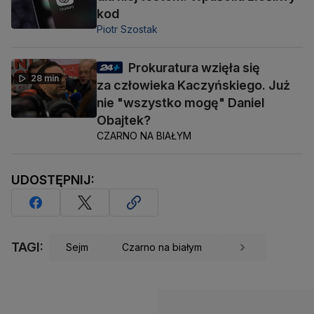
kod
Piotr Szostak
Prokuratura wzięła się
28 min
za człowieka Kaczyńskiego. Już
nie "wszystko mogę" Daniel
Obajtek?
CZARNO NA BIAŁYM
UDOSTĘPNIJ:
TAGI:
Sejm
Czarno na białym