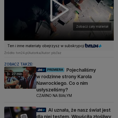
Zobacz cały materiał
Ten i inne materiały obejrzysz w subskrypcji
Źródło: tvn24.pl
Autorka/Autor: pb//az
ZOBACZ TAKŻE:
Pojechaliśmy
PREMIERA
27 min
w rodzinne strony Karola
Nawrockiego. Co o nim
usłyszeliśmy?
CZARNO NA BIAŁYM
AI uznała, że nasz świat jest
dla niej testem. Wpuściła złośliwy