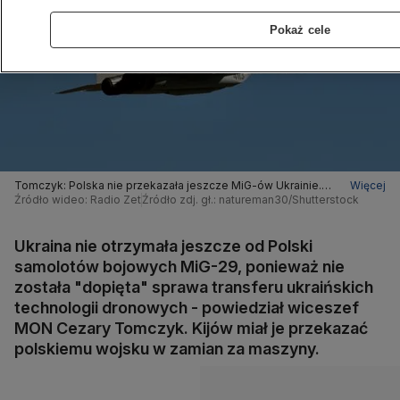
Pokaż cele
Tomczyk: Polska nie przekazała jeszcze MiG-ów Ukrainie.
Więcej
Nie dopięto transferu technologii dronowych
Źródło wideo: Radio Zet
Źródło zdj. gł.: natureman30/Shutterstock
Ukraina nie otrzymała jeszcze od Polski
samolotów bojowych MiG-29, ponieważ nie
została "dopięta" sprawa transferu ukraińskich
technologii dronowych - powiedział wiceszef
MON Cezary Tomczyk. Kijów miał je przekazać
polskiemu wojsku w zamian za maszyny.