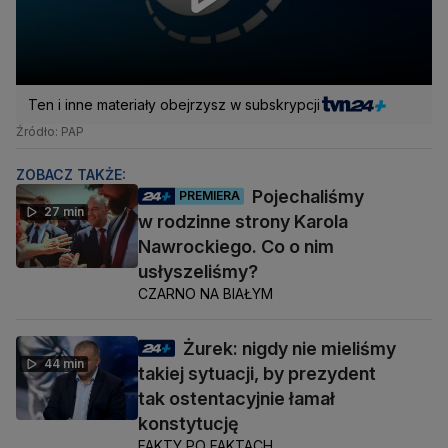
Ten i inne materiały obejrzysz w subskrypcji
Źródło: PAP
ZOBACZ TAKŻE:
Pojechaliśmy
PREMIERA
27 min
w rodzinne strony Karola
Nawrockiego. Co o nim
usłyszeliśmy?
CZARNO NA BIAŁYM
Żurek: nigdy nie mieliśmy
44 min
takiej sytuacji, by prezydent
tak ostentacyjnie łamał
konstytucję
FAKTY PO FAKTACH