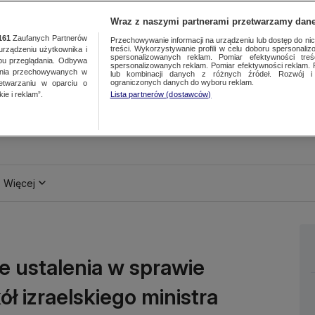
Wraz z naszymi partnerami przetwarzamy dane
161
Zaufanych Partnerów
Przechowywanie informacji na urządzeniu lub dostęp do nich.
treści. Wykorzystywanie profili w celu doboru spersonalizo
ządzeniu użytkownika i
spersonalizowanych reklam. Pomiar efektywności treś
bu przeglądania. Odbywa
spersonalizowanych reklam. Pomiar efektywności reklam. 
ania przechowywanych w
lub kombinacji danych z różnych źródeł. Rozwój i 
ograniczonych danych do wyboru reklam.
zetwarzaniu w oparciu o
ie i reklam”.
Lista partnerów (dostawców)
Więcej
e ustalenia w sprawie
ł izraelskiego ministra