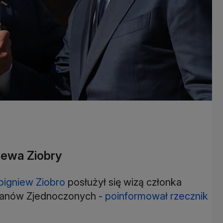
iewa Ziobry
bigniew Ziobro
posłużył się wizą członka
tanów Zjednoczonych -
poinformował rzecznik