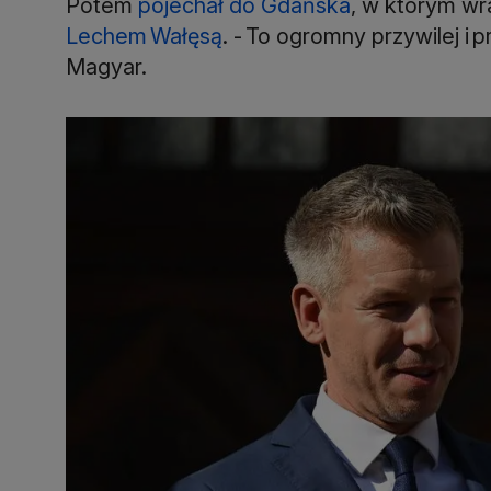
Potem
pojechał do Gdańska
, w którym wr
Lechem Wałęsą
. - To ogromny przywilej i
Magyar.