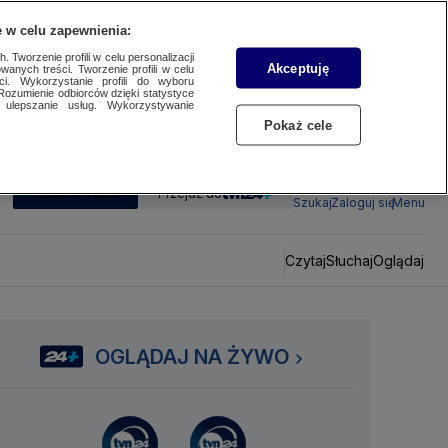
 w celu zapewnienia:
 Tworzenie profili w celu personalizacji
Akceptuję
wanych treści. Tworzenie profili w celu
ci. Wykorzystanie profili do wyboru
Rozumienie odbiorców dzięki statystyce
ulepszanie usług. Wykorzystywanie
Pokaż cele
SUBSKRYBUJ
Przejdź do
Szukaj
Zaloguj się
Menu
Czytaj
Słuchaj
Oglądaj
OGLĄDAJ NA ŻYWO