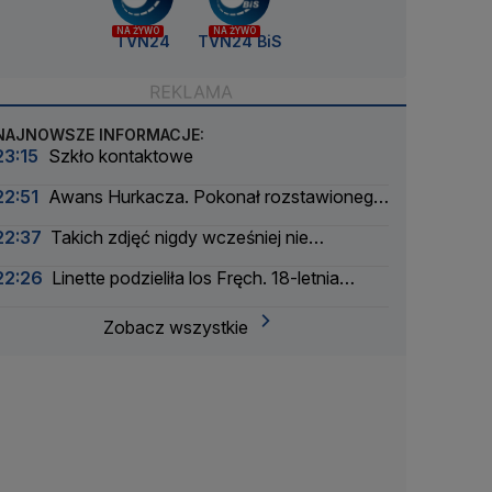
NA ŻYWO
NA ŻYWO
TVN24
TVN24 BiS
NAJNOWSZE INFORMACJE:
23:15
Szkło kontaktowe
22:51
Awans Hurkacza. Pokonał rozstawionego
rywala
22:37
Takich zdjęć nigdy wcześniej nie
wykonano
22:26
Linette podzieliła los Fręch. 18-letnia
Amerykanka za mocna
Zobacz wszystkie