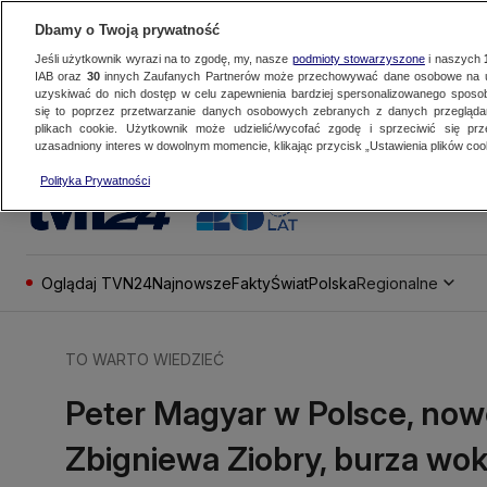
Dbamy o Twoją prywatność
Jeśli użytkownik wyrazi na to zgodę, my, nasze
podmioty stowarzyszone
i naszych
IAB oraz
30
innych Zaufanych Partnerów może przechowywać dane osobowe na ur
uzyskiwać do nich dostęp w celu zapewnienia bardziej spersonalizowanego sposo
się to poprzez przetwarzanie danych osobowych zebranych z danych przegląd
plikach cookie. Użytkownik może udzielić/wycofać zgodę i sprzeciwić się pr
uzasadniony interes w dowolnym momencie, klikając przycisk „Ustawienia plików cook
Polityka Prywatności
Oglądaj TVN24
Najnowsze
Fakty
Świat
Polska
Regionalne
TO WARTO WIEDZIEĆ
Peter Magyar w Polsce, now
Zbigniewa Ziobry, burza wokó