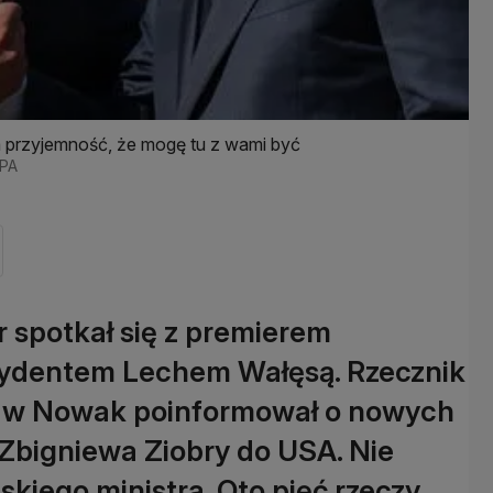
a przyjemność, że mogę tu z wami być
EPA
 spotkał się z premierem
zydentem Lechem Wałęsą. Rzecznik
ław Nowak poinformował o nowych
 Zbigniewa Ziobry do USA. Nie
skiego ministra. Oto pięć rzeczy,