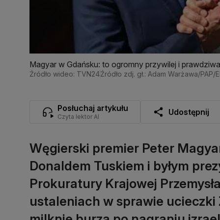
Magyar w Gdańsku: to ogromny przywilej i prawdziw
Źródło wideo: TVN24
Źródło zdj. gł.: Adam Warżawa/PAP/
Posłuchaj artykułu
Udostępnij
Czyta lektor AI
Węgierski premier Peter Magyar
Donaldem Tuskiem i byłym pre
Prokuratury Krajowej Przemys
ustaleniach w sprawie ucieczki
milknie burza po nagraniu izrael