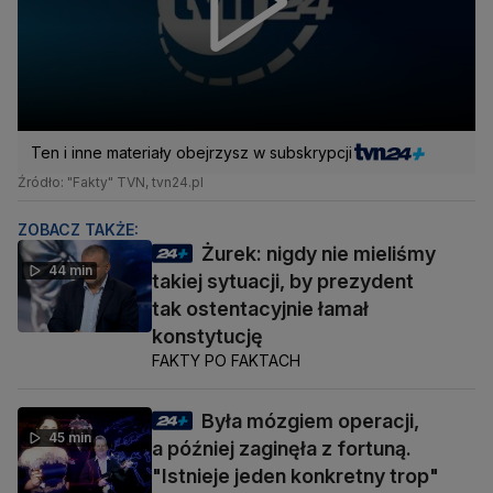
Ten i inne materiały obejrzysz w subskrypcji
Źródło: "Fakty" TVN, tvn24.pl
ZOBACZ TAKŻE:
Żurek: nigdy nie mieliśmy
44 min
takiej sytuacji, by prezydent
tak ostentacyjnie łamał
konstytucję
FAKTY PO FAKTACH
Była mózgiem operacji,
45 min
a później zaginęła z fortuną.
"Istnieje jeden konkretny trop"