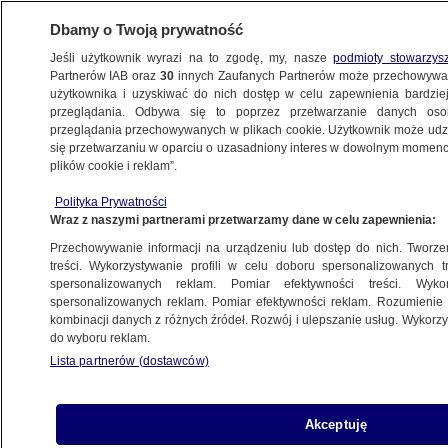
Dbamy o Twoją prywatność
Jeśli użytkownik wyrazi na to zgodę, my, nasze
podmioty stowarzys
Partnerów IAB oraz
30
innych Zaufanych Partnerów może przechowywa
użytkownika i uzyskiwać do nich dostęp w celu zapewnienia bardzi
przeglądania. Odbywa się to poprzez przetwarzanie danych os
przeglądania przechowywanych w plikach cookie. Użytkownik może udzie
POLSKA
się przetwarzaniu w oparciu o uzasadniony interes w dowolnym momencie
plików cookie i reklam”.
Adwokat od "trumny na kółkach"
Polityka Prywatności
zatrzymany
Wraz z naszymi partnerami przetwarzamy dane w celu zapewnienia:
Przechowywanie informacji na urządzeniu lub dostęp do nich. Tworzeni
Oprac.
Justyna Sochacka
treści. Wykorzystywanie profili w celu doboru spersonalizowanych tr
spersonalizowanych reklam. Pomiar efektywności treści. Wyko
7.05.2026, 18:16
spersonalizowanych reklam. Pomiar efektywności reklam. Rozumienie o
kombinacji danych z różnych źródeł. Rozwój i ulepszanie usług. Wykor
do wyboru reklam.
Posłuchaj artykułu
Czyta lektor AI
Lista partnerów (dostawców)
Akceptuję