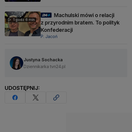
Machulski mówi o relacji
1 godz 6 min
z przyrodnim bratem. To polityk
Konfederacji
P. Jacoń
Justyna Sochacka
Dziennikarka tvn24.pl
UDOSTĘPNIJ: