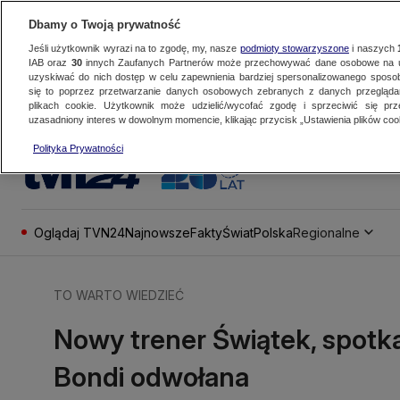
Dbamy o Twoją prywatność
Jeśli użytkownik wyrazi na to zgodę, my, nasze
podmioty stowarzyszone
i naszych
IAB oraz
30
innych Zaufanych Partnerów może przechowywać dane osobowe na ur
uzyskiwać do nich dostęp w celu zapewnienia bardziej spersonalizowanego sposo
się to poprzez przetwarzanie danych osobowych zebranych z danych przegląd
plikach cookie. Użytkownik może udzielić/wycofać zgodę i sprzeciwić się pr
uzasadniony interes w dowolnym momencie, klikając przycisk „Ustawienia plików cook
Polityka Prywatności
Oglądaj TVN24
Najnowsze
Fakty
Świat
Polska
Regionalne
TO WARTO WIEDZIEĆ
Nowy trener Świątek, spotk
Bondi odwołana