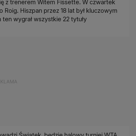
się z trenerem Witem Fissette. W czwartek
o Roig. Hiszpan przez 18 lat był kluczowym
 ten wygrał wszystkie 22 tytuły
wadzi Świątek, będzie halowy turniej WTA