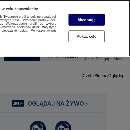
 w celu zapewnienia:
 Tworzenie profili w celu personalizacji
Akceptuję
wanych treści. Tworzenie profili w celu
ci. Wykorzystanie profili do wyboru
Rozumienie odbiorców dzięki statystyce
ulepszanie usług. Wykorzystywanie
Pokaż cele
SUBSKRYBUJ
Przejdź do
Szukaj
Zaloguj się
Menu
Czytaj
Słuchaj
Oglądaj
OGLĄDAJ NA ŻYWO