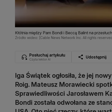
Kłótnia między Pam Bondi i Beccą Balint na przesłuc
Źródło wideo: [Cable News Network Inc. All rights reserve
Posłuchaj artykułu
Udostępnij
Czyta lektor AI
Iga Świątek ogłosiła, że jej no
Roig. Mateusz Morawiecki spotk
Sprawiedliwości Jarosławem Kac
Bondi została odwołana ze sta
USA. Oto pięć rzeczy, które wart