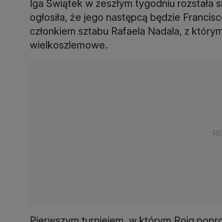
Iga Świątek w zeszłym tygodniu rozstała 
ogłosiła, że jego następcą będzie Francisc
członkiem sztabu Rafaela Nadala, z którym
wielkoszlemowe.
Pierwszym turniejem, w którym Roig popro