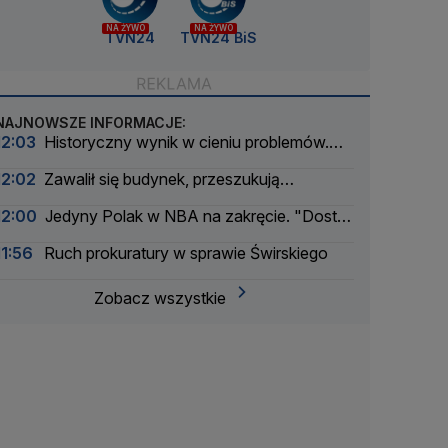
NA ŻYWO
NA ŻYWO
TVN24
TVN24 BiS
NAJNOWSZE INFORMACJE:
12:03
Historyczny wynik w cieniu problemów.
Padł rekord na lotnisku w Radomiu
12:02
Zawalił się budynek, przeszukują
gruzowisko
12:00
Jedyny Polak w NBA na zakręcie. "Dostał
żółtą kartkę, ale czerwonej jeszcze nie"
11:56
Ruch prokuratury w sprawie Świrskiego
Zobacz wszystkie