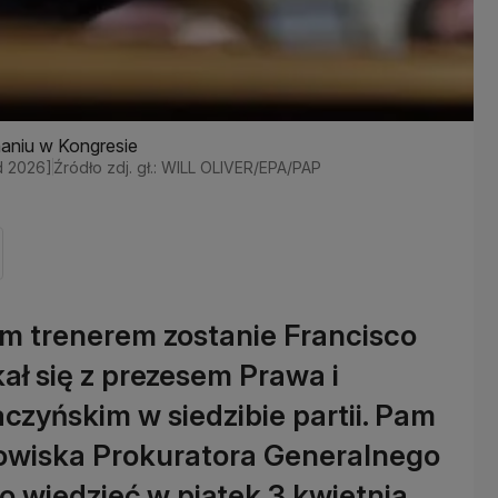
haniu w Kongresie
d 2026]
Źródło zdj. gł.: WILL OLIVER/EPA/PAP
wym trenerem zostanie Francisco
ał się z prezesem Prawa i
zyńskim w siedzibie partii. Pam
nowiska Prokuratora Generalnego
o wiedzieć w piątek 3 kwietnia.