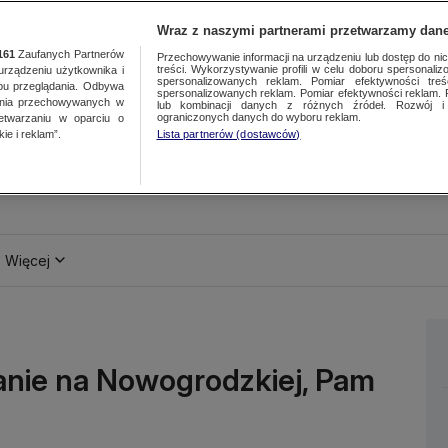
Wraz z naszymi partnerami przetwarzamy dane
161
Zaufanych Partnerów
Przechowywanie informacji na urządzeniu lub dostęp do nich.
treści. Wykorzystywanie profili w celu doboru spersonalizo
ządzeniu użytkownika i
spersonalizowanych reklam. Pomiar efektywności treś
bu przeglądania. Odbywa
spersonalizowanych reklam. Pomiar efektywności reklam. 
ania przechowywanych w
lub kombinacji danych z różnych źródeł. Rozwój i 
ograniczonych danych do wyboru reklam.
zetwarzaniu w oparciu o
ie i reklam”.
Lista partnerów (dostawców)
Więcej
anie na Nowogrodzkiej, Pam