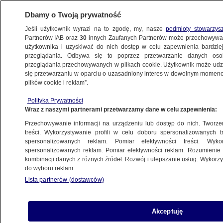
Dbamy o Twoją prywatność
Jeśli użytkownik wyrazi na to zgodę, my, nasze
podmioty stowarzys
Partnerów IAB oraz
30
innych Zaufanych Partnerów może przechowywa
użytkownika i uzyskiwać do nich dostęp w celu zapewnienia bardzi
przeglądania. Odbywa się to poprzez przetwarzanie danych os
przeglądania przechowywanych w plikach cookie. Użytkownik może udzie
POLSKA
się przetwarzaniu w oparciu o uzasadniony interes w dowolnym momencie
plików cookie i reklam”.
MSZ zwróci się do USA i Węgier w sprawie
Polityka Prywatności
Ziobry. "Ambasada USA zapewniała"
Wraz z naszymi partnerami przetwarzamy dane w celu zapewnienia:
Przechowywanie informacji na urządzeniu lub dostęp do nich. Tworzeni
Patryk Michalski
treści. Wykorzystywanie profili w celu doboru spersonalizowanych tr
spersonalizowanych reklam. Pomiar efektywności treści. Wyko
11.05.2026, 09:47
spersonalizowanych reklam. Pomiar efektywności reklam. Rozumienie o
kombinacji danych z różnych źródeł. Rozwój i ulepszanie usług. Wykor
do wyboru reklam.
Posłuchaj artykułu
Czyta lektor AI
Lista partnerów (dostawców)
Akceptuję