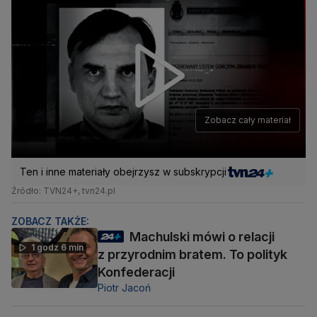
Zobacz cały materiał
Ten i inne materiały obejrzysz w subskrypcji
Źródło: TVN24+, tvn24.pl
ZOBACZ TAKŻE:
Machulski mówi o relacji
1 godz 6 min
z przyrodnim bratem. To polityk
Konfederacji
Piotr Jacoń