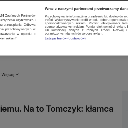
Wraz z naszymi partnerami przetwarzamy dane
161
Zaufanych Partnerów
Przechowywanie informacji na urządzeniu lub dostęp do nich.
treści. Wykorzystywanie profili w celu doboru spersonalizo
ządzeniu użytkownika i
spersonalizowanych reklam. Pomiar efektywności treś
bu przeglądania. Odbywa
spersonalizowanych reklam. Pomiar efektywności reklam. 
ania przechowywanych w
lub kombinacji danych z różnych źródeł. Rozwój i 
ograniczonych danych do wyboru reklam.
zetwarzaniu w oparciu o
ie i reklam”.
Lista partnerów (dostawców)
Więcej
iemu. Na to Tomczyk: kłamca