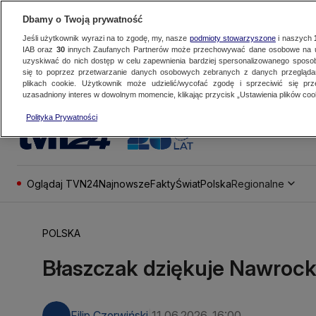
Dbamy o Twoją prywatność
Jeśli użytkownik wyrazi na to zgodę, my, nasze
podmioty stowarzyszone
i naszych
IAB oraz
30
innych Zaufanych Partnerów może przechowywać dane osobowe na ur
uzyskiwać do nich dostęp w celu zapewnienia bardziej spersonalizowanego sposo
się to poprzez przetwarzanie danych osobowych zebranych z danych przegląd
plikach cookie. Użytkownik może udzielić/wycofać zgodę i sprzeciwić się pr
uzasadniony interes w dowolnym momencie, klikając przycisk „Ustawienia plików cook
Polityka Prywatności
Oglądaj TVN24
Najnowsze
Fakty
Świat
Polska
Regionalne
POLSKA
Błaszczak dziękuje Nawrock
Filip Czerwiński
11.06.2026, 16:00
|