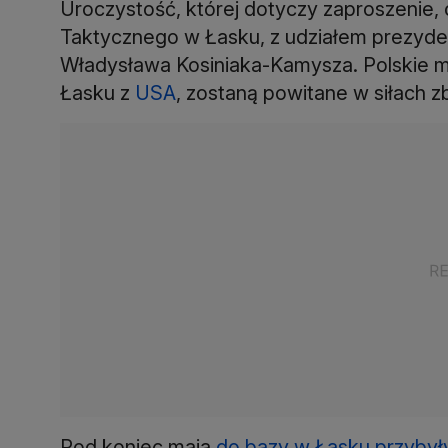
Uroczystość, której dotyczy zaproszenie, 
Taktycznego w Łasku, z udziałem prezyde
Władysława Kosiniaka-Kamysza. Polskie my
Łasku z
USA
, zostaną powitane w siłach z
Pod koniec maja
do bazy w Łasku przybyły