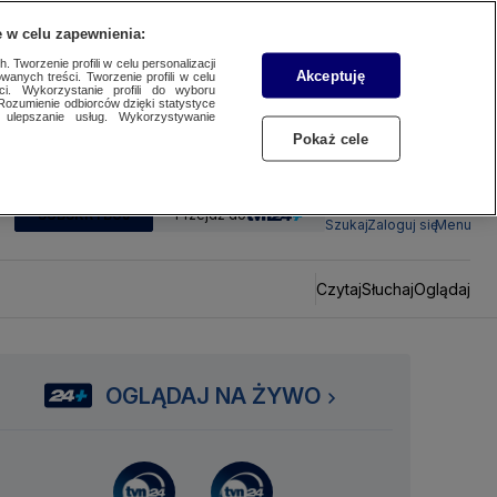
 w celu zapewnienia:
 Tworzenie profili w celu personalizacji
Akceptuję
wanych treści. Tworzenie profili w celu
ci. Wykorzystanie profili do wyboru
Rozumienie odbiorców dzięki statystyce
ulepszanie usług. Wykorzystywanie
Pokaż cele
SUBSKRYBUJ
Przejdź do
Szukaj
Zaloguj się
Menu
Czytaj
Słuchaj
Oglądaj
OGLĄDAJ NA ŻYWO