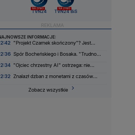
NA ŻYWO
NA ŻYWO
TVN24
TVN24 BiS
NAJNOWSZE INFORMACJE:
12:42
"Projekt Czarnek skończony"? Jest
komentarz Kaczyńskiego
12:36
Spór Bocheńskiego i Bosaka. "Trudno
powiedzieć, skąd biorą się takie wpisy"
12:34
"Ojciec chrzestny AI" ostrzega: nie
wierzę, że utrzymamy nad nimi kontrolę
12:32
Znalazł dzban z monetami z czasów
potopu szwedzkiego
Zobacz wszystkie