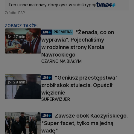
Ten i inne materiały obejrzysz w subskrypcji
Źródło: PAP
ZOBACZ TAKŻE:
"Żenada, co on
PREMIERA
27 min
wyprawia". Pojechaliśmy
w rodzinne strony Karola
Nawrockiego
CZARNO NA BIAŁYM
"Geniusz przestępstwa"
28 min
zrobił skok stulecia. Opuścił
więzienie
SUPERWIZJER
Zawsze obok Kaczyńskiego.
"Super facet, tylko ma jedną
wadę"