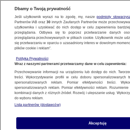
Dbamy o Twoją prywatność
Jeśli użytkownik wyrazi na to zgodę, my, nasze
podmioty stowarzys
Partnerów IAB oraz
30
innych Zaufanych Partnerów może przechowywa
użytkownika i uzyskiwać do nich dostęp w celu zapewnienia bardzi
przeglądania. Odbywa się to poprzez przetwarzanie danych os
przeglądania przechowywanych w plikach cookie. Użytkownik może udzie
POLSKA
się przetwarzaniu w oparciu o uzasadniony interes w dowolnym momencie
plików cookie i reklam”.
Mieszkanie matki prezydenta bez ochrony?
Polityka Prywatności
Rzecznik rządu: nie było objęte wnioskiem
Wraz z naszymi partnerami przetwarzamy dane w celu zapewnienia:
Przechowywanie informacji na urządzeniu lub dostęp do nich. Tworzeni
Oprac.
Kamila Grenczyn
treści. Wykorzystywanie profili w celu doboru spersonalizowanych tr
spersonalizowanych reklam. Pomiar efektywności treści. Wyko
2.06.2026, 17:35
spersonalizowanych reklam. Pomiar efektywności reklam. Rozumienie o
kombinacji danych z różnych źródeł. Rozwój i ulepszanie usług. Wykor
do wyboru reklam.
Posłuchaj artykułu
Czyta lektor AI
Lista partnerów (dostawców)
Akceptuję