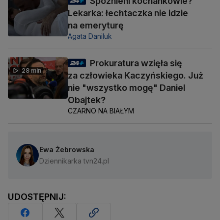
Spóźnieni kochankowie?
Lekarka: łechtaczka nie idzie
na emeryturę
Agata Daniluk
Prokuratura wzięła się
28 min
za człowieka Kaczyńskiego. Już
nie "wszystko mogę" Daniel
Obajtek?
CZARNO NA BIAŁYM
Ewa Żebrowska
Dziennikarka tvn24.pl
UDOSTĘPNIJ: