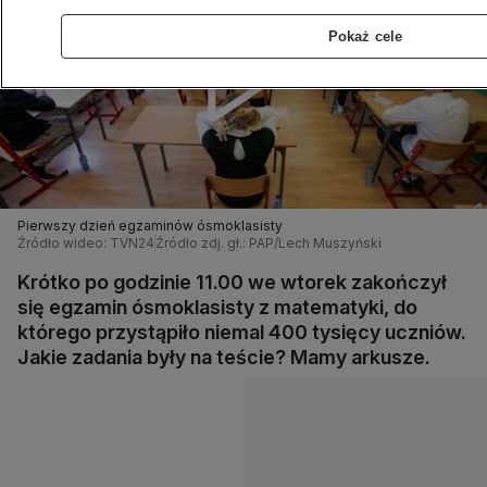
Pokaż cele
Pierwszy dzień egzaminów ósmoklasisty
Źródło wideo: TVN24
Źródło zdj. gł.: PAP/Lech Muszyński
Krótko po godzinie 11.00 we wtorek zakończył
się egzamin ósmoklasisty z matematyki, do
którego przystąpiło niemal 400 tysięcy uczniów.
Jakie zadania były na teście? Mamy arkusze.