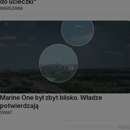
do ucieczki"
WARSZAWA
Marine One był zbyt blisko. Władze
potwierdzają
ŚWIAT