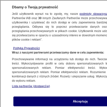
Dbamy o Twoją prywatność
Jeśli użytkownik wyrazi na to zgodę, my, nasze
podmioty stowarzys
Partnerów IAB oraz
30
innych Zaufanych Partnerów może przechowywa
użytkownika i uzyskiwać do nich dostęp w celu zapewnienia bardzi
przeglądania. Odbywa się to poprzez przetwarzanie danych os
przeglądania przechowywanych w plikach cookie. Użytkownik może udzie
POLSKA
się przetwarzaniu w oparciu o uzasadniony interes w dowolnym momencie
plików cookie i reklam”.
Egzamin ósmoklasisty z matematyki. Mamy
Polityka Prywatności
arkusze CKE
Wraz z naszymi partnerami przetwarzamy dane w celu zapewnienia:
Przechowywanie informacji na urządzeniu lub dostęp do nich. Tworzeni
Oprac.
Ewa Żebrowska
treści. Wykorzystywanie profili w celu doboru spersonalizowanych tr
spersonalizowanych reklam. Pomiar efektywności treści. Wyko
12.05.2026, 13:27
spersonalizowanych reklam. Pomiar efektywności reklam. Rozumienie o
kombinacji danych z różnych źródeł. Rozwój i ulepszanie usług. Wykor
do wyboru reklam.
Posłuchaj artykułu
Czyta lektor AI
Lista partnerów (dostawców)
Akceptuję