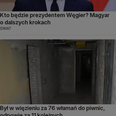
Kto będzie prezydentem Węgier? Magyar
o dalszych krokach
ŚWIAT
Był w więzieniu za 76 włamań do piwnic,
odpowie za 11 kolejnych