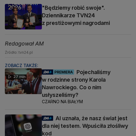
"Będziemy robić swoje".
Dziennikarze TVN24
z prestiżowymi nagrodami
Redagował AM
Źródło: tvn24.pl
ZOBACZ TAKŻE:
Pojechaliśmy
PREMIERA
27 min
w rodzinne strony Karola
Nawrockiego. Co o nim
usłyszeliśmy?
CZARNO NA BIAŁYM
AI uznała, że nasz świat jest
dla niej testem. Wpuściła złośliwy
kod