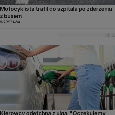
Motocyklista trafił do szpitala po zderzeniu
z busem
WARSZAWA
Kierowcy odetchną z ulgą. "Oczekujemy