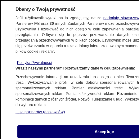
Dbamy o Twoją prywatność
Jeśli użytkownik wyrazi na to zgodę, my, nasze
podmioty stowarzys
Partnerów IAB oraz
30
innych Zaufanych Partnerów może przechowywa
użytkownika i uzyskiwać do nich dostęp w celu zapewnienia bardzi
przeglądania. Odbywa się to poprzez przetwarzanie danych os
przeglądania przechowywanych w plikach cookie. Użytkownik może udzie
POLSKA
się przetwarzaniu w oparciu o uzasadniony interes w dowolnym momencie
plików cookie i reklam”.
Dziennikarze TVN24 nagrodzeni
Polityka Prywatności
na konkursie w USA
Wraz z naszymi partnerami przetwarzamy dane w celu zapewnienia:
Przechowywanie informacji na urządzeniu lub dostęp do nich. Tworzeni
3.06.2026, 14:09
treści. Wykorzystywanie profili w celu doboru spersonalizowanych tr
spersonalizowanych reklam. Pomiar efektywności treści. Wyko
Posłuchaj artykułu
spersonalizowanych reklam. Pomiar efektywności reklam. Rozumienie o
Czyta lektor AI
kombinacji danych z różnych źródeł. Rozwój i ulepszanie usług. Wykor
do wyboru reklam.
Lista partnerów (dostawców)
Akceptuję