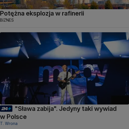
Potężna eksplozja w rafinerii
BIZNES
"Sława zabija". Jedyny taki wywiad
w Polsce
T. Wrona