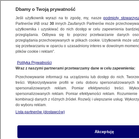
Dbamy o Twoją prywatność
Jeśli użytkownik wyrazi na to zgodę, my, nasze
podmioty stowarzys
Partnerów IAB oraz
30
innych Zaufanych Partnerów może przechowywa
użytkownika i uzyskiwać do nich dostęp w celu zapewnienia bardzi
przeglądania. Odbywa się to poprzez przetwarzanie danych os
przeglądania przechowywanych w plikach cookie. Użytkownik może udzie
POLSKA
się przetwarzaniu w oparciu o uzasadniony interes w dowolnym momencie
plików cookie i reklam”.
Dzień Flagi. Tusk rozdał polskie flagi
Polityka Prywatności
dzieciom, Nawrocki powołał członków rady
Wraz z naszymi partnerami przetwarzamy dane w celu zapewnienia:
ds. Polonii
Przechowywanie informacji na urządzeniu lub dostęp do nich. Tworzeni
treści. Wykorzystywanie profili w celu doboru spersonalizowanych tr
spersonalizowanych reklam. Pomiar efektywności treści. Wyko
Oprac.
Filip Czerwiński
spersonalizowanych reklam. Pomiar efektywności reklam. Rozumienie o
2.05.2026, 12:39
kombinacji danych z różnych źródeł. Rozwój i ulepszanie usług. Wykor
do wyboru reklam.
Lista partnerów (dostawców)
Posłuchaj artykułu
Czyta lektor AI
Akceptuję