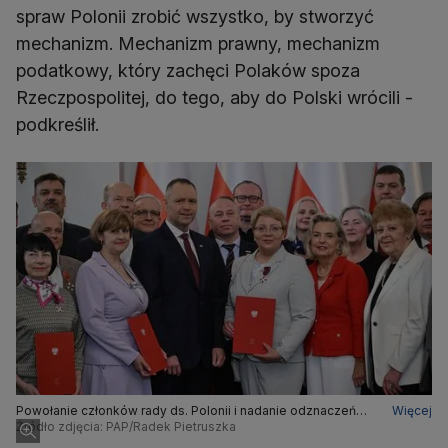
spraw Polonii zrobić wszystko, by stworzyć
mechanizm. Mechanizm prawny, mechanizm
podatkowy, który zachęci Polaków spoza
Rzeczpospolitej, do tego, aby do Polski wrócili -
podkreślił.
Powołanie członków rady ds. Polonii i nadanie odznaczeń
Więcej
działaczom polonijnym
Źródło zdjęcia: PAP/Radek Pietruszka