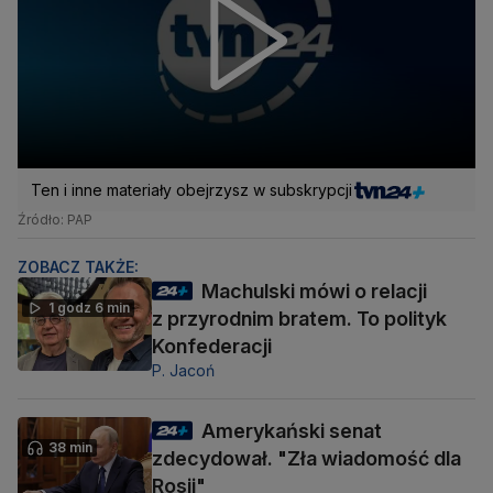
Ten i inne materiały obejrzysz w subskrypcji
Źródło: PAP
ZOBACZ TAKŻE:
Machulski mówi o relacji
1 godz 6 min
z przyrodnim bratem. To polityk
Konfederacji
P. Jacoń
Amerykański senat
38 min
zdecydował. "Zła wiadomość dla
Rosji"