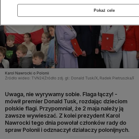
Pokaż cele
Karol Nawrocki o Polonii
Źródło wideo: TVN24
Źródło zdj. gł.: Donald Tusk/X, Radek Pietruszka/PA
Uwaga, nie wyrywamy sobie. Flaga łączy! -
mówił premier Donald Tusk, rozdając dzieciom
polskie flagi. Przypomniał, że 2 maja należy ją
zawsze wywieszać. Z kolei prezydent Karol
Nawrocki tego dnia powołał członków rady do
spraw Polonii i odznaczył działaczy polonijnych.