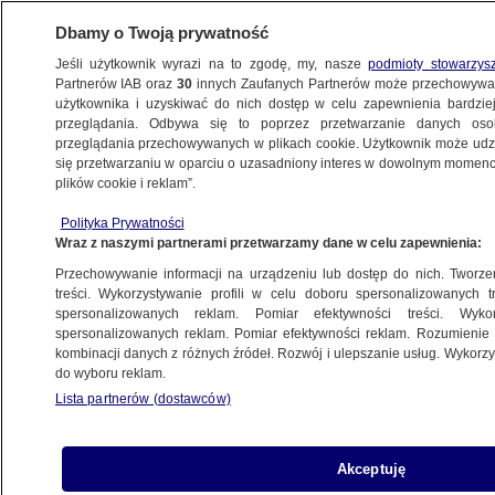
Dbamy o Twoją prywatność
Jeśli użytkownik wyrazi na to zgodę, my, nasze
podmioty stowarzys
Partnerów IAB oraz
30
innych Zaufanych Partnerów może przechowywa
użytkownika i uzyskiwać do nich dostęp w celu zapewnienia bardzi
przeglądania. Odbywa się to poprzez przetwarzanie danych os
przeglądania przechowywanych w plikach cookie. Użytkownik może udzie
POLSKA
się przetwarzaniu w oparciu o uzasadniony interes w dowolnym momencie
plików cookie i reklam”.
Pod względem protokolarnym "głównym
Polityka Prywatności
gościem" był Nawrocki. "Dosyć oryginalne"
Wraz z naszymi partnerami przetwarzamy dane w celu zapewnienia:
Przechowywanie informacji na urządzeniu lub dostęp do nich. Tworzeni
Zespół autorów
treści. Wykorzystywanie profili w celu doboru spersonalizowanych tr
spersonalizowanych reklam. Pomiar efektywności treści. Wyko
31.03.2026, 10:43
spersonalizowanych reklam. Pomiar efektywności reklam. Rozumienie o
kombinacji danych z różnych źródeł. Rozwój i ulepszanie usług. Wykor
do wyboru reklam.
Posłuchaj artykułu
Czyta lektor AI
Lista partnerów (dostawców)
Akceptuję