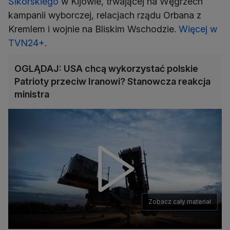
Sikorskiego
w Kijowie, trwającej na Węgrzech
kampanii wyborczej, relacjach rządu Orbana z
Kremlem i wojnie na Bliskim Wschodzie.
Więcej w
TVN24+
.
OGLĄDAJ: USA chcą wykorzystać polskie
Patrioty przeciw Iranowi? Stanowcza reakcja
ministra
Zobacz cały materiał