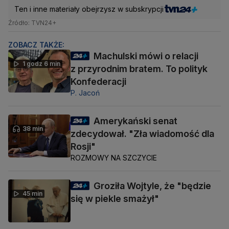
Ten i inne materiały obejrzysz w subskrypcji
Źródło: TVN24+
ZOBACZ TAKŻE:
Machulski mówi o relacji
1 godz 6 min
z przyrodnim bratem. To polityk
Konfederacji
P. Jacoń
Amerykański senat
38 min
zdecydował. "Zła wiadomość dla
Rosji"
ROZMOWY NA SZCZYCIE
Groziła Wojtyle, że "będzie
45 min
się w piekle smażył"