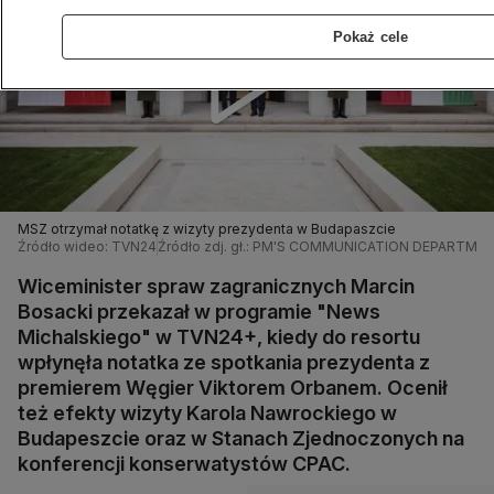
Pokaż cele
MSZ otrzymał notatkę z wizyty prezydenta w Budapaszcie
Źródło wideo: TVN24
Źródło zdj. gł.: PM'S COMMUNICATION DEPARTME
Wiceminister spraw zagranicznych Marcin
Bosacki przekazał w programie "News
Michalskiego" w TVN24+, kiedy do resortu
wpłynęła notatka ze spotkania prezydenta z
premierem Węgier Viktorem Orbanem. Ocenił
też efekty wizyty Karola Nawrockiego w
Budapeszcie oraz w Stanach Zjednoczonych na
konferencji konserwatystów CPAC.