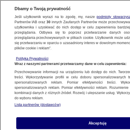
Dbamy o Twoją prywatność
Jeśli użytkownik wyrazi na to zgodę, my, nasze
podmioty stowarzys
Partnerów IAB oraz
30
innych Zaufanych Partnerów może przechowywa
użytkownika i uzyskiwać do nich dostęp w celu zapewnienia bardzi
przeglądania. Odbywa się to poprzez przetwarzanie danych os
przeglądania przechowywanych w plikach cookie. Użytkownik może udzie
FAKTY PO FAKTACH
się przetwarzaniu w oparciu o uzasadniony interes w dowolnym momencie
plików cookie i reklam”.
Co Nawrocki może załatwić w USA? "Będę
Polityka Prywatności
pierwsza, która pogratuluje prezydentowi"
Wraz z naszymi partnerami przetwarzamy dane w celu zapewnienia:
Przechowywanie informacji na urządzeniu lub dostęp do nich. Tworzeni
Filip Czerwiński
treści. Wykorzystywanie profili w celu doboru spersonalizowanych tr
spersonalizowanych reklam. Pomiar efektywności treści. Wyko
14.06.2026, 20:06
spersonalizowanych reklam. Pomiar efektywności reklam. Rozumienie o
kombinacji danych z różnych źródeł. Rozwój i ulepszanie usług. Wykor
do wyboru reklam.
Posłuchaj artykułu
Czyta lektor AI
Lista partnerów (dostawców)
Akceptuję