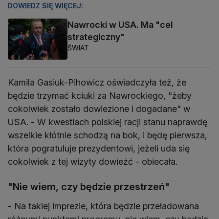
DOWIEDZ SIĘ WIĘCEJ:
Nawrocki w USA. Ma "cel
strategiczny"
ŚWIAT
Kamila Gasiuk-Pihowicz oświadczyła też, że
będzie trzymać kciuki za Nawrockiego, "żeby
cokolwiek zostało dowiezione i dogadane" w
USA. - W kwestiach polskiej racji stanu naprawdę
wszelkie kłótnie schodzą na bok, i będę pierwsza,
która pogratuluje prezydentowi, jeżeli uda się
cokolwiek z tej wizyty dowieźć - obiecała.
"Nie wiem, czy będzie przestrzeń"
- Na takiej imprezie, która będzie przeładowana