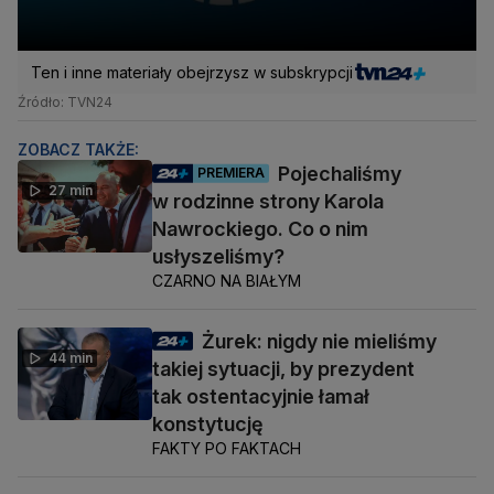
Ten i inne materiały obejrzysz w subskrypcji
Źródło: TVN24
ZOBACZ TAKŻE:
Pojechaliśmy
PREMIERA
27 min
w rodzinne strony Karola
Nawrockiego. Co o nim
usłyszeliśmy?
CZARNO NA BIAŁYM
Żurek: nigdy nie mieliśmy
44 min
takiej sytuacji, by prezydent
tak ostentacyjnie łamał
konstytucję
FAKTY PO FAKTACH