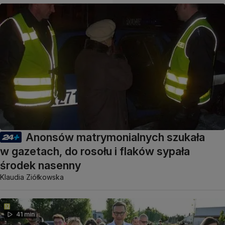
Anonsów matrymonialnych szukała
w gazetach, do rosołu i flaków sypała
środek nasenny
Klaudia Ziółkowska
41 min