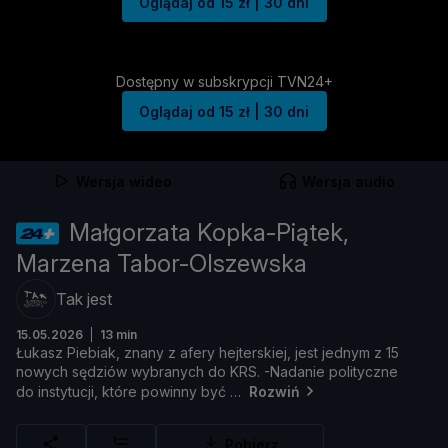
Oglądaj od 15 zł | 30 dni
Dostępny w subskrypcji TVN24+
Oglądaj od 15 zł | 30 dni
Wersja wideo
Wersja audio
Małgorzata Kopka-Piątek,
Marzena Tabor-Olszewska
Tak jest
15.05.2026
13 min
Ł
ukasz
Piebiak,
znany
z
afery
hejterskiej,
jest
jednym
z
15
nowych
sę
dzió
w
wybranych
do
KRS. -
Nadanie
polityczne
do
instytucji,
któ
re
powinny
być
Rozwiń
Pobierz