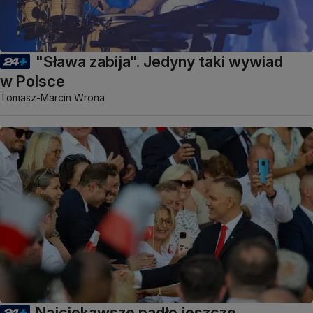
"Sława zabija". Jedyny taki wywiad
w Polsce
Tomasz-Marcin Wrona
Najciekawsze padło jeszcze