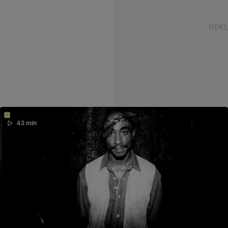
43 min