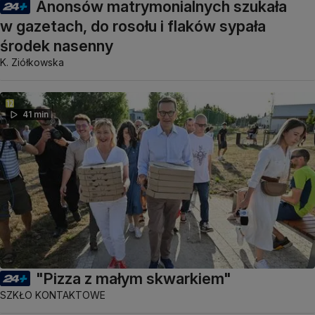
Anonsów matrymonialnych szukała
w gazetach, do rosołu i flaków sypała
środek nasenny
K. Ziółkowska
41 min
"Pizza z małym skwarkiem"
SZKŁO KONTAKTOWE