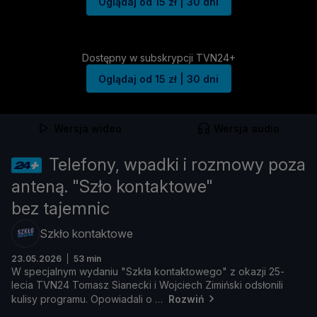
Oglądaj od 15 zł | 30 dni
Dostępny w subskrypcji TVN24+
Oglądaj od 15 zł | 30 dni
Wersja wideo
Wersja audio
Telefony, wpadki i rozmowy poza
anteną. "Szło kontaktowe"
bez tajemnic
Szkło kontaktowe
23.05.2026
53 min
W
specjalnym
wydaniu "
Szkł
a
kontaktowego"
z
okazji
25-
lecia
TVN24
Tomasz
Sianecki
i
Wojciech
Zimiń
ski
odsł
onili
kulisy
programu.
Opowiadali
o
Rozwiń