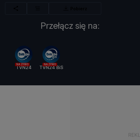
Pobierz
Przełącz się na:
NA ŻYWO
NA ŻYWO
TVN24
TVN24 BiS