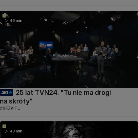
46 min
25 lat TVN24. "Tu nie ma drogi
na skróty"
#BEZKITU
43 min