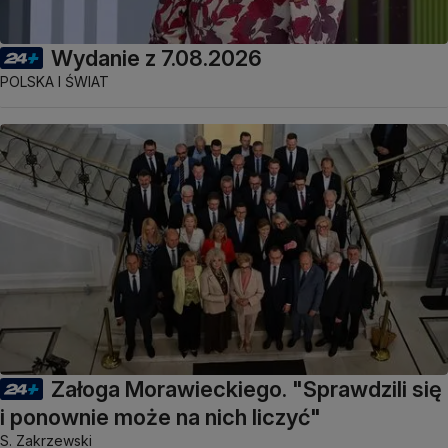
Wydanie z 7.08.2026
POLSKA I ŚWIAT
Załoga Morawieckiego. "Sprawdzili się
i ponownie może na nich liczyć"
S. Zakrzewski