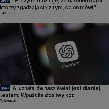
"Prezydent uznaje, że narodem są ci,
którzy zgadzają się z tym, co on mówi"
TAK JEST
AI uznała, że nasz świat jest dla niej
testem. Wpuściła złośliwy kod
P. Szostak