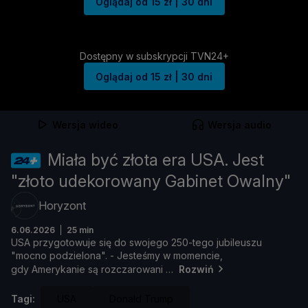
Oglądaj od 15 zł | 30 dni
Dostępny w subskrypcji TVN24+
Oglądaj od 15 zł | 30 dni
Wersja wideo
Wersja audio
Miała być złota era USA. Jest
"złoto udekorowany Gabinet Owalny"
Horyzont
6.06.2026
25 min
USA
przygotowuje
się
do
swojego
250-
tego
jubileuszu
"
mocno
podzielona". -
Jesteś
my
w
momencie,
gdy
Amerykanie
są
rozczarowani
Rozwiń
Tagi:
USA
Donald Trump