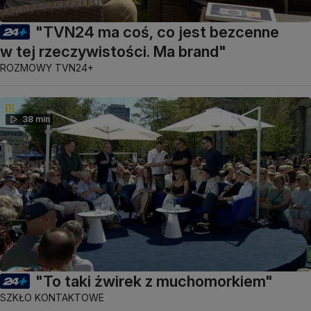
"TVN24 ma coś, co jest bezcenne
w tej rzeczywistości. Ma brand"
ROZMOWY TVN24+
38 min
"To taki żwirek z muchomorkiem"
SZKŁO KONTAKTOWE