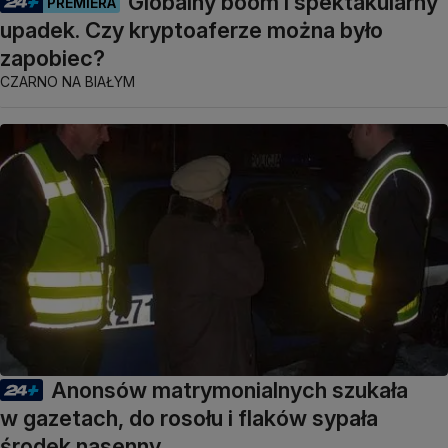
Globalny boom i spektakularny
PREMIERA
upadek. Czy kryptoaferze można było
zapobiec?
CZARNO NA BIAŁYM
Anonsów matrymonialnych szukała
w gazetach, do rosołu i flaków sypała
środek nasenny