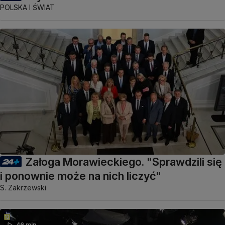
POLSKA I ŚWIAT
Załoga Morawieckiego. "Sprawdzili się
i ponownie może na nich liczyć"
S. Zakrzewski
46 min