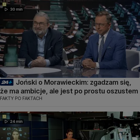
30 min
Joński o Morawieckim: zgadzam się,
że ma ambicje, ale jest po prostu oszustem
FAKTY PO FAKTACH
24 min