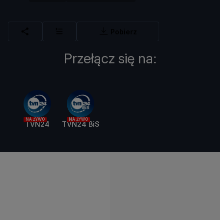
Pobierz
Przełącz się na:
NA ŻYWO
NA ŻYWO
TVN24
TVN24 BiS