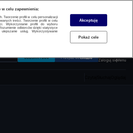
 w celu zapewnienia:
 Tworzenie profili w celu personalizacji
Akceptuję
wanych treści. Tworzenie profili w celu
ci. Wykorzystanie profili do wyboru
Rozumienie odbiorców dzięki statystyce
ulepszanie usług. Wykorzystywanie
Pokaż cele
SUBSKRYBUJ
Przejdź do
Zaloguj się
Menu
Czytaj
Słuchaj
Oglądaj