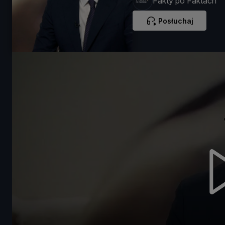
Fakty po Faktach
Posłuchaj