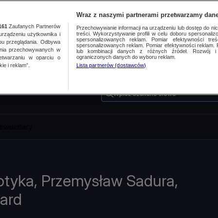
Wraz z naszymi partnerami przetwarzamy dane
161
Zaufanych Partnerów
Przechowywanie informacji na urządzeniu lub dostęp do nich.
treści. Wykorzystywanie profili w celu doboru spersonalizo
ządzeniu użytkownika i
spersonalizowanych reklam. Pomiar efektywności treś
bu przeglądania. Odbywa
spersonalizowanych reklam. Pomiar efektywności reklam. 
ania przechowywanych w
lub kombinacji danych z różnych źródeł. Rozwój i 
ograniczonych danych do wyboru reklam.
zetwarzaniu w oparciu o
ie i reklam”.
Lista partnerów (dostawców)
Wpisz szukane słowo
ewslettery
otyka, Przemysław Sadura,
ard