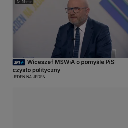
19 min
Wiceszef MSWiA o pomyśle PiS:
czysto polityczny
JEDEN NA JEDEN