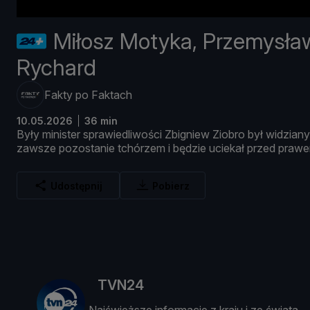
Miłosz Motyka, Przemysła
Rychard
Fakty po Faktach
10.05.2026
36 min
Był
y
minister
sprawiedliwoś
ci
Zbigniew
Ziobro
był
widzian
zawsze
pozostanie
tchó
rzem
i
bę
dzie
uciekał
przed
praw
Udostępnij
Pobierz
TVN24