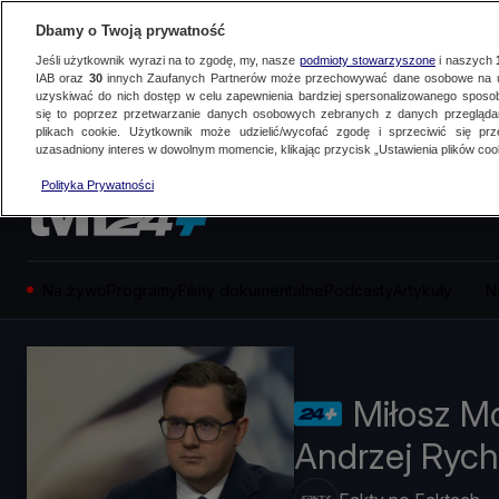
Dbamy o Twoją prywatność
Jeśli użytkownik wyrazi na to zgodę, my, nasze
podmioty stowarzyszone
i naszych
IAB oraz
30
innych Zaufanych Partnerów może przechowywać dane osobowe na ur
uzyskiwać do nich dostęp w celu zapewnienia bardziej spersonalizowanego sposo
się to poprzez przetwarzanie danych osobowych zebranych z danych przegląd
plikach cookie. Użytkownik może udzielić/wycofać zgodę i sprzeciwić się pr
uzasadniony interes w dowolnym momencie, klikając przycisk „Ustawienia plików cook
Polityka Prywatności
Na żywo
Programy
Filmy dokumentalne
Podcasty
Artykuły
N
Miłosz M
Andrzej Rych