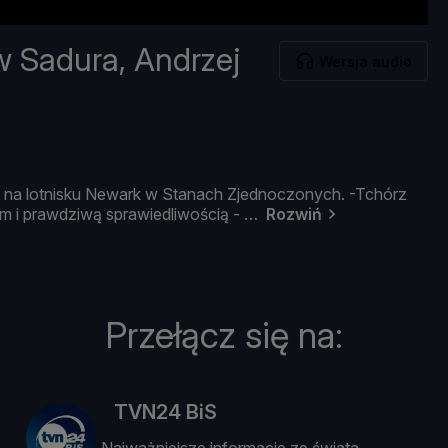
w Sadura, Andrzej
Wersja audio
y
na
lotnisku
Newark
w
Stanach
Zjednoczonych. -
Tchó
rz
em
i
prawdziwą
sprawiedliwoś
cią -
Rozwiń
Przełącz się na:
TVN24 BiS