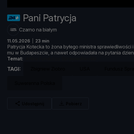
Pani Patrycja
Czarno na białym
11.05.2026
23 min
Patrycja
Kotecka
to ż
ona
był
ego
ministra
sprawiedliwoś
ci
mu
w
Budapeszcie,
a
nawet
odpowiadał
a
na
pytania
dzien
Temat:
Afera Funduszu Sprawiedliwości
TAGI:
Zbigniew Ziobro
USA
Fundusz Spra
Suwerenna Polska
Udostępnij
Pobierz