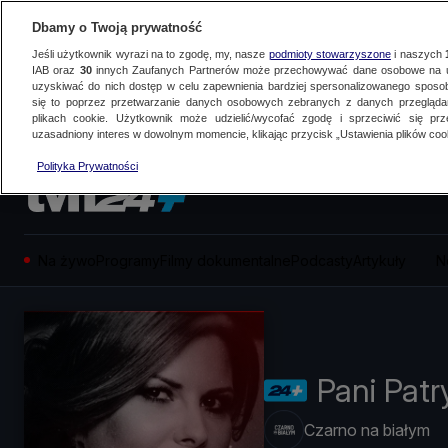
Dbamy o Twoją prywatność
Jeśli użytkownik wyrazi na to zgodę, my, nasze
podmioty stowarzyszone
i naszych
IAB oraz
30
innych Zaufanych Partnerów może przechowywać dane osobowe na ur
uzyskiwać do nich dostęp w celu zapewnienia bardziej spersonalizowanego sposo
się to poprzez przetwarzanie danych osobowych zebranych z danych przegląd
plikach cookie. Użytkownik może udzielić/wycofać zgodę i sprzeciwić się pr
uzasadniony interes w dowolnym momencie, klikając przycisk „Ustawienia plików cook
Polityka Prywatności
Na żywo
Programy
Filmy dokumentalne
Podcasty
Artykuły
N
Pani Patr
Czarno na białym