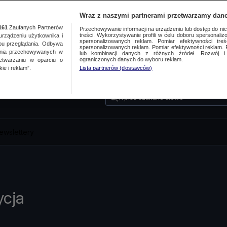
Wraz z naszymi partnerami przetwarzamy dane
161
Zaufanych Partnerów
Przechowywanie informacji na urządzeniu lub dostęp do nich.
treści. Wykorzystywanie profili w celu doboru spersonalizo
ządzeniu użytkownika i
spersonalizowanych reklam. Pomiar efektywności treś
bu przeglądania. Odbywa
spersonalizowanych reklam. Pomiar efektywności reklam. 
ania przechowywanych w
lub kombinacji danych z różnych źródeł. Rozwój i 
ograniczonych danych do wyboru reklam.
zetwarzaniu w oparciu o
ie i reklam”.
Lista partnerów (dostawców)
Wpisz szukane słowo
ewslettery
ycja