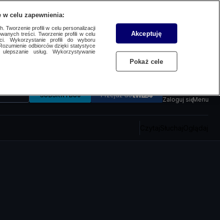
 w celu zapewnienia:
 Tworzenie profili w celu personalizacji
Akceptuję
wanych treści. Tworzenie profili w celu
ci. Wykorzystanie profili do wyboru
Rozumienie odbiorców dzięki statystyce
ulepszanie usług. Wykorzystywanie
Pokaż cele
SUBSKRYBUJ
Przejdź do
Zaloguj się
Menu
Czytaj
Słuchaj
Oglądaj