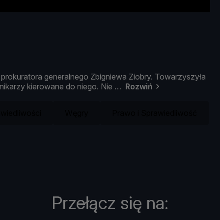
i
prokuratora
generalnego
Zbigniewa
Ziobry.
Towarzyszył
a
nikarzy
kierowane
do
niego.
Nie
Rozwiń
wiedliwości
Węgry
Prawo i Sprawiedliwość
Przełącz się na: