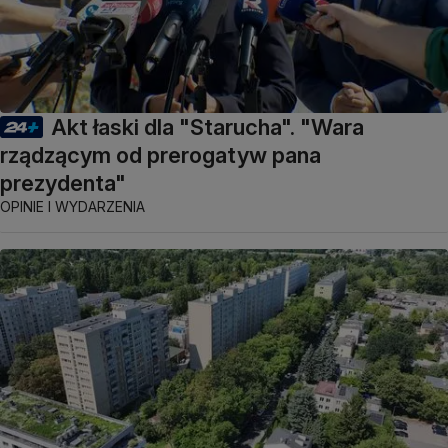
Akt łaski dla "Starucha". "Wara
rządzącym od prerogatyw pana
prezydenta"
OPINIE I WYDARZENIA