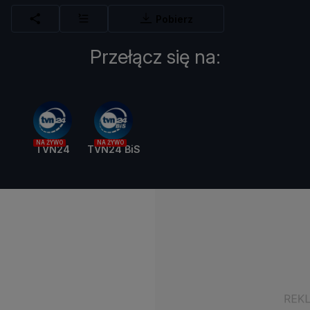
Pobierz
Przełącz się na:
NA ŻYWO
NA ŻYWO
TVN24
TVN24 BiS