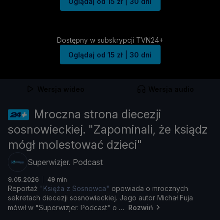
Oglądaj od 15 zł | 30 dni
Dostępny w subskrypcji TVN24+
Oglądaj od 15 zł | 30 dni
Wersja wideo
Wersja audio
Mroczna strona diecezji
sosnowieckiej. "Zapominali, że ksiądz
mógł molestować dzieci"
Superwizjer. Podcast
9.05.2026
49 min
Reportaż
"
Księż
a
z
Sosnowca"
opowiada
o
mrocznych
sekretach
diecezji
sosnowieckiej.
Jego
autor
Michał
Fuja
mó
wił
w "
Superwizjer.
Podcast"
o
Rozwiń