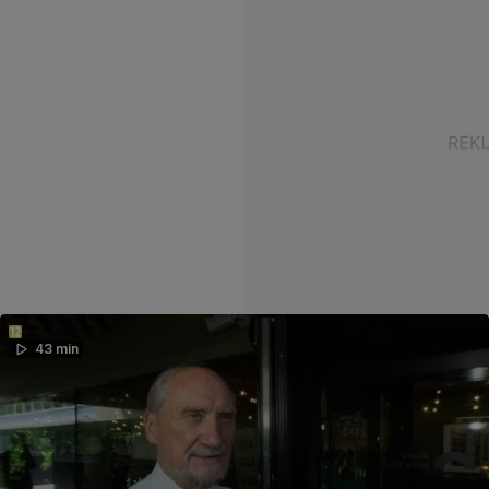
43 min