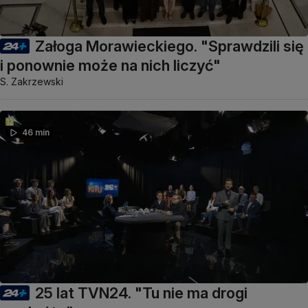
Załoga Morawieckiego. "Sprawdzili się
i ponownie może na nich liczyć"
S. Zakrzewski
46 min
25 lat TVN24. "Tu nie ma drogi