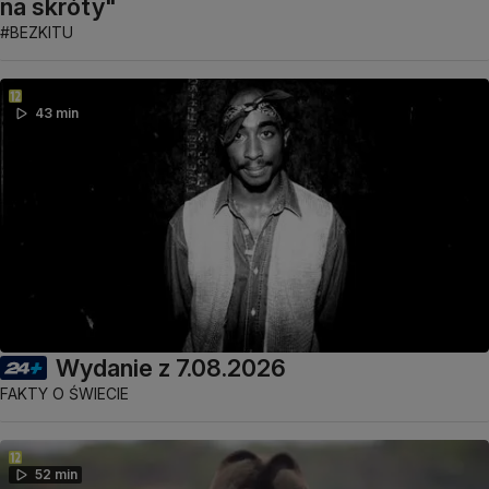
na skróty"
#BEZKITU
43 min
Wydanie z 7.08.2026
FAKTY O ŚWIECIE
52 min