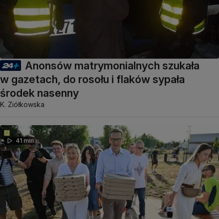
Anonsów matrymonialnych szukała
w gazetach, do rosołu i flaków sypała
środek nasenny
K. Ziółkowska
41 min