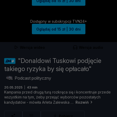
Oglądaj od 15 zł | 30 dni
Dostępny w subskrypcji TVN24+
Oglądaj od 15 zł | 30 dni
Wersja wideo
Wersja audio
"Donaldowi Tuskowi podjęcie
takiego ryzyka by się opłacało"
Podcast polityczny
20.05.2025
43 min
Kampania
przed
drugą
turą
rozkrę
ca
się
i
koncentruje
przede
wszystkim
na
tym, ż
eby
przejąć
wyborcó
w
pozostał
ych
kandydató
w -
mó
wił
a
Arleta
Zalewska
Rozwiń
Pobierz