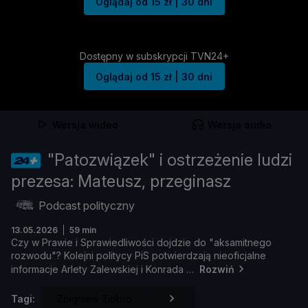
Oglądaj od 15 zł | 30 dni
Dostępny w subskrypcji TVN24+
Oglądaj od 15 zł | 30 dni
Wersja wideo
Wersja audio
"Patozwiązek" i ostrzeżenie ludzi
prezesa: Mateusz, przeginasz
Podcast polityczny
13.05.2026
59 min
Czy
w
Prawie
i
Sprawiedliwoś
ci
dojdzie
do "
aksamitnego
rozwodu"?
Kolejni
politycy
PiS
potwierdzają
nieoficjalne
informacje
Arlety
Zalewskiej
i
Konrada
Rozwiń
Tagi:
Zbigniew Ziobro