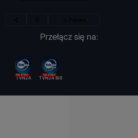
Pobierz
Przełącz się na:
NA ŻYWO
NA ŻYWO
TVN24
TVN24 BiS