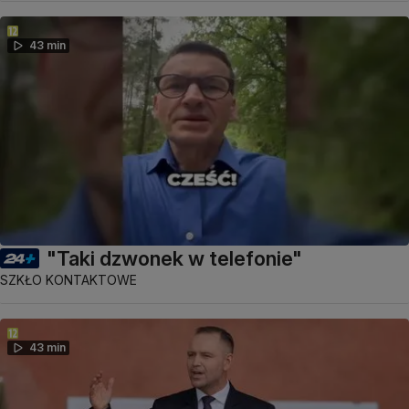
43 min
"Taki dzwonek w telefonie"
SZKŁO KONTAKTOWE
43 min