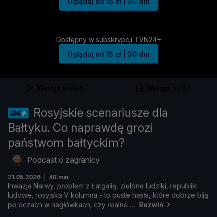
Oglądaj od 15 zł | 30 dni
Dostępny w subskrypcji TVN24+
Oglądaj od 15 zł | 30 dni
Wersja wideo
Wersja audio
Rosyjskie scenariusze dla
Bałtyku. Co naprawdę grozi
państwom bałtyckim?
Podcast o zagranicy
21.05.2026
48 min
Inwazja
Narwy,
problem
z Ł
atgalią,
zielone
ludziki,
republiki
ludowe,
rosyjska
V
kolumna -
to
puste
hasł
a,
któ
re
dobrze
biją
po
oczach
w
nagłó
wkach,
czy
realne
Rozwiń