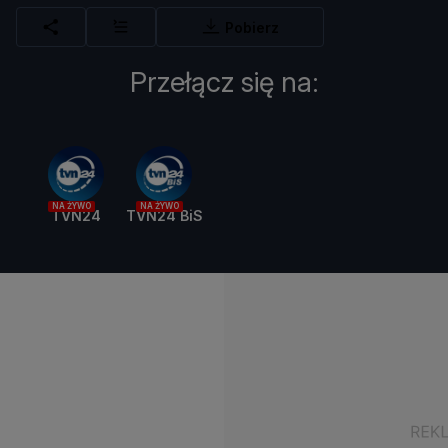
Pobierz
Przełącz się na:
NA ŻYWO
NA ŻYWO
TVN24
TVN24 BiS