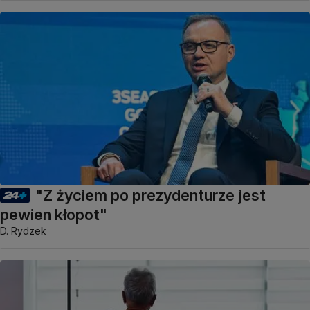
"Z życiem po prezydenturze jest
pewien kłopot"
D. Rydzek