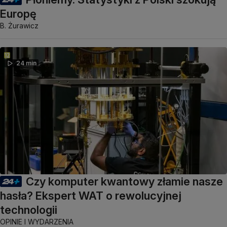
Europę
B. Żurawicz
24 min
Czy komputer kwantowy złamie nasze
hasła? Ekspert WAT o rewolucyjnej
technologii
OPINIE I WYDARZENIA