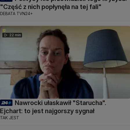
"Część z nich popłynęła na tej fali"
DEBATA TVN24+
22 min
Nawrocki ułaskawił "Starucha".
Ejchart: to jest najgorszy sygnał
TAK JEST