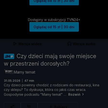
Oglądaj od 15 zł | 30 dni
Dostępny w subskrypcji TVN24+
Oglądaj od 15 zł | 30 dni
Wersja wideo
Wersja audio
Czy dzieci mają swoje miejsce
w przestrzeni dorosłych?
Mamy temat
31.05.2026
47 min
Czy
dzieci
powinny
chodzić
z
rodzicami
do
restauracji,
kina
czy
sklepu?
To
dyskusja,
któ
ra
co
jakiś
czas
wraca.
Gospodynie
podcastu "
Mamy
temat"
Rozwiń
Pobierz