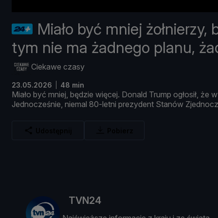
Miało być mniej żołnierzy, 
tym nie ma żadnego planu, żad
Ciekawe czasy
23.05.2026
48 min
Miał
o
być
mniej,
bę
dzie
wię
cej.
Donald
Trump
ogł
osił, ż
e
w
Jednocześ
nie,
niemal
80-
letni
prezydent
Stanó
w
Zjednoc
Udostępnij
Pobierz
TVN24