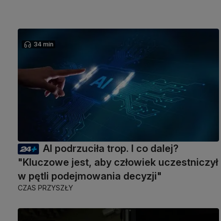
34 min
AI podrzuciła trop. I co dalej?
"Kluczowe jest, aby człowiek uczestniczył
w pętli podejmowania decyzji"
CZAS PRZYSZŁY