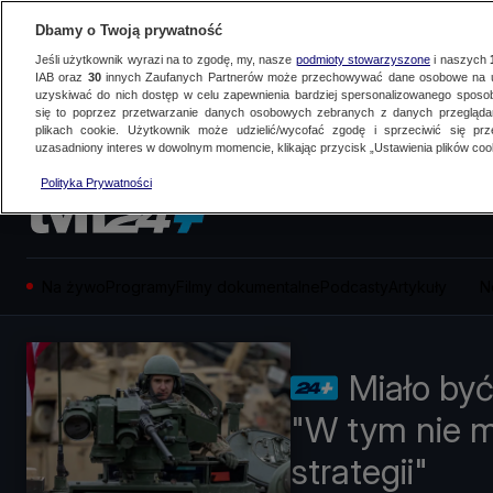
Dbamy o Twoją prywatność
Jeśli użytkownik wyrazi na to zgodę, my, nasze
podmioty stowarzyszone
i naszych
IAB oraz
30
innych Zaufanych Partnerów może przechowywać dane osobowe na ur
uzyskiwać do nich dostęp w celu zapewnienia bardziej spersonalizowanego sposo
się to poprzez przetwarzanie danych osobowych zebranych z danych przegląd
plikach cookie. Użytkownik może udzielić/wycofać zgodę i sprzeciwić się pr
uzasadniony interes w dowolnym momencie, klikając przycisk „Ustawienia plików cook
Polityka Prywatności
Na żywo
Programy
Filmy dokumentalne
Podcasty
Artykuły
N
Miało być
"W tym nie m
strategii"