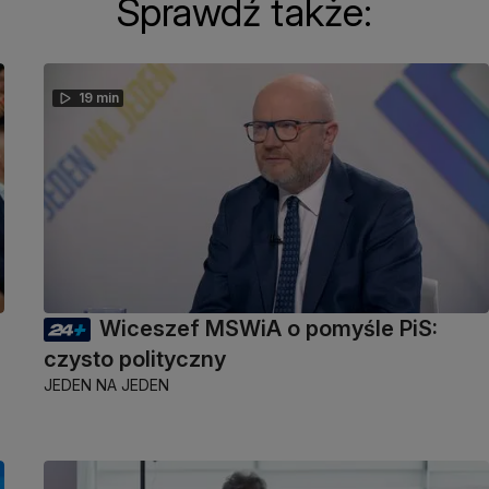
Sprawdź także:
19 min
Wiceszef MSWiA o pomyśle PiS:
czysto polityczny
JEDEN NA JEDEN