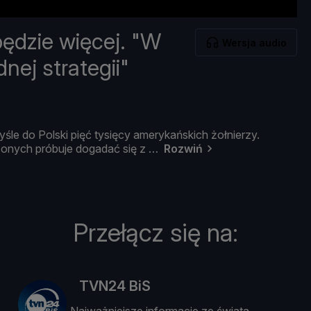
będzie więcej. "W
Wersja audio
nej strategii"
yś
le
do
Polski
pięć
tysię
cy
amerykań
skich ż
oł
nierzy.
zonych
pró
buje
dogadać
się
z
Rozwiń
Przełącz się na:
TVN24 BiS