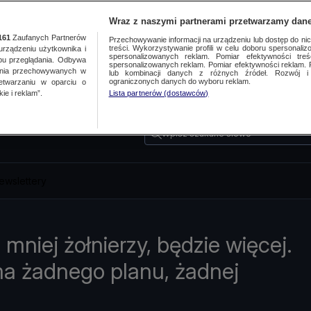
Wraz z naszymi partnerami przetwarzamy dane
161
Zaufanych Partnerów
Przechowywanie informacji na urządzeniu lub dostęp do nich.
treści. Wykorzystywanie profili w celu doboru spersonalizo
ządzeniu użytkownika i
spersonalizowanych reklam. Pomiar efektywności treś
bu przeglądania. Odbywa
spersonalizowanych reklam. Pomiar efektywności reklam. 
ania przechowywanych w
lub kombinacji danych z różnych źródeł. Rozwój i 
ograniczonych danych do wyboru reklam.
zetwarzaniu w oparciu o
ie i reklam”.
Lista partnerów (dostawców)
Wpisz szukane słowo
ewslettery
 mniej żołnierzy, będzie więcej.
a żadnego planu, żadnej