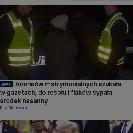
Anonsów matrymonialnych szukała
w gazetach, do rosołu i flaków sypała
środek nasenny
K. Ziółkowska