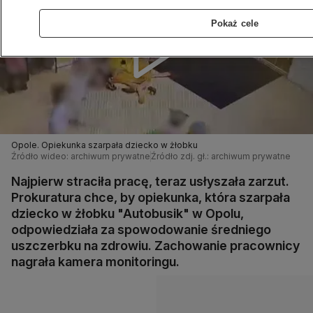
Pokaż cele
Opole. Opiekunka szarpała dziecko w żłobku
Źródło wideo: archiwum prywatne
Źródło zdj. gł.: archiwum prywatne
Najpierw straciła pracę, teraz usłyszała zarzut.
Prokuratura chce, by opiekunka, która szarpała
dziecko w żłobku "Autobusik" w Opolu,
odpowiedziała za spowodowanie średniego
uszczerbku na zdrowiu. Zachowanie pracownicy
nagrała kamera monitoringu.