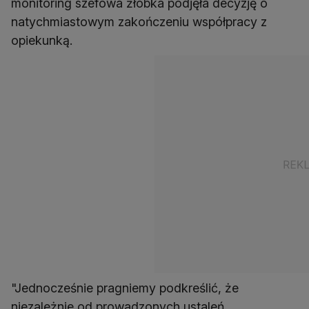
monitoring szefowa żłobka podjęła decyzję o
natychmiastowym zakończeniu współpracy z
opiekunką.
"Jednocześnie pragniemy podkreślić, że
niezależnie od prowadzonych ustaleń