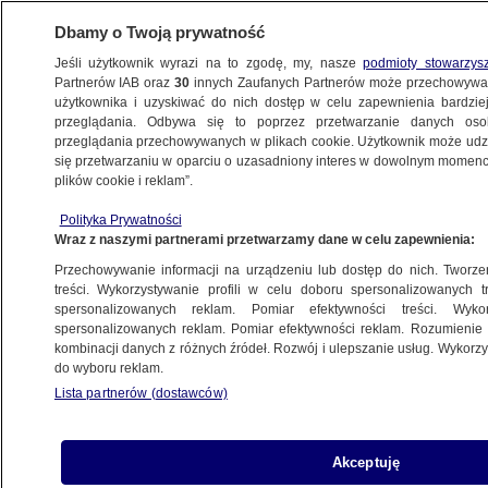
Dbamy o Twoją prywatność
Jeśli użytkownik wyrazi na to zgodę, my, nasze
podmioty stowarzys
Partnerów IAB oraz
30
innych Zaufanych Partnerów może przechowywa
użytkownika i uzyskiwać do nich dostęp w celu zapewnienia bardzi
przeglądania. Odbywa się to poprzez przetwarzanie danych os
przeglądania przechowywanych w plikach cookie. Użytkownik może udzie
OPOLE
się przetwarzaniu w oparciu o uzasadniony interes w dowolnym momencie
plików cookie i reklam”.
Opiekunka w żłobku szarpała dziecko.
Polityka Prywatności
Usłyszała zarzut
Wraz z naszymi partnerami przetwarzamy dane w celu zapewnienia:
Przechowywanie informacji na urządzeniu lub dostęp do nich. Tworzeni
Zespół autorów
treści. Wykorzystywanie profili w celu doboru spersonalizowanych tr
spersonalizowanych reklam. Pomiar efektywności treści. Wyko
15.06.2026, 18:34
spersonalizowanych reklam. Pomiar efektywności reklam. Rozumienie o
kombinacji danych z różnych źródeł. Rozwój i ulepszanie usług. Wykor
do wyboru reklam.
Posłuchaj artykułu
Czyta lektor AI
Lista partnerów (dostawców)
Akceptuję