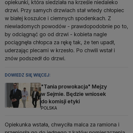
opiekunki, która siedziała na krześle niedaleko
drzwi. Przy samych drzwiach stał wtedy chłopiec
w białej koszulce i ciemnych spodenkach. Z
niewiadomych powodów - prawdopodobnie po to,
by odciągnąć go od drzwi - kobieta nagle
pociągnęła chłopca za rękę tak, że ten upadł,
uderzając plecami w krzesło. Po chwili wstał i
znów podszedł do drzwi.
DOWIEDZ SIĘ WIĘCEJ:
"Tania prowokacja" Mejzy
w Sejmie. Będzie wniosek
do komisji etyki
POLSKA
Opiekunka wstała, chwyciła malca za ramiona i
przeniosła go do jednego z kątów pomieszczenia.