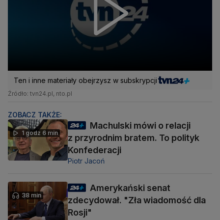
Ten i inne materiały obejrzysz w subskrypcji
Źródło: tvn24.pl, nto.pl
ZOBACZ TAKŻE:
Machulski mówi o relacji
1 godz 6 min
z przyrodnim bratem. To polityk
Konfederacji
Piotr Jacoń
Amerykański senat
38 min
zdecydował. "Zła wiadomość dla
Rosji"