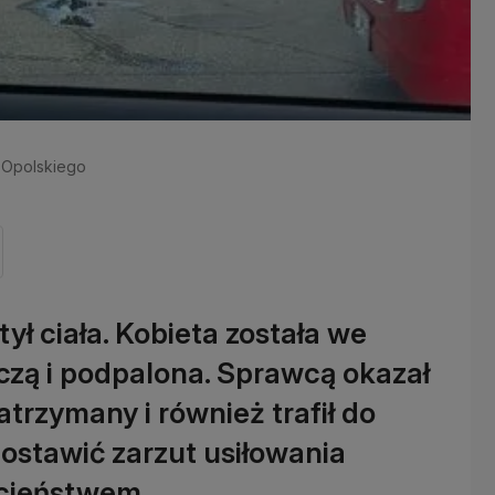
 z Opolskiego
ył ciała. Kobieta została we
czą i podpalona. Sprawcą okazał
zatrzymany i również trafił do
postawić zarzut usiłowania
ucieństwem.