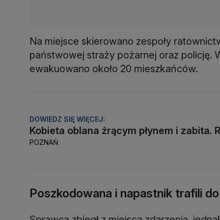
Na miejsce skierowano zespoły ratownict
państwowej straży pożarnej oraz policję
ewakuowano około 20 mieszkańców.
DOWIEDZ SIĘ WIĘCEJ:
Kobieta oblana żrącym płynem i zabita.
POZNAŃ
Poszkodowana i napastnik trafili do 
Sprawca zbiegł z miejsca zdarzenia, jedna