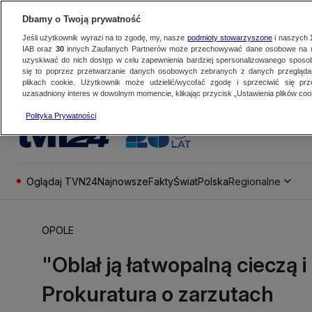
Dbamy o Twoją prywatność
Jeśli użytkownik wyrazi na to zgodę, my, nasze
podmioty stowarzyszone
i naszych
IAB oraz
30
innych Zaufanych Partnerów może przechowywać dane osobowe na ur
uzyskiwać do nich dostęp w celu zapewnienia bardziej spersonalizowanego sposo
się to poprzez przetwarzanie danych osobowych zebranych z danych przegląd
plikach cookie. Użytkownik może udzielić/wycofać zgodę i sprzeciwić się pr
uzasadniony interes w dowolnym momencie, klikając przycisk „Ustawienia plików cook
Polityka Prywatności
Oglądaj TVN24
Najnowsze
Fakty
Świat
Polska
Regionalne
OPOLE
"Oblał ją łatwopalną cieczą i 
Prokuratura o zarzutach