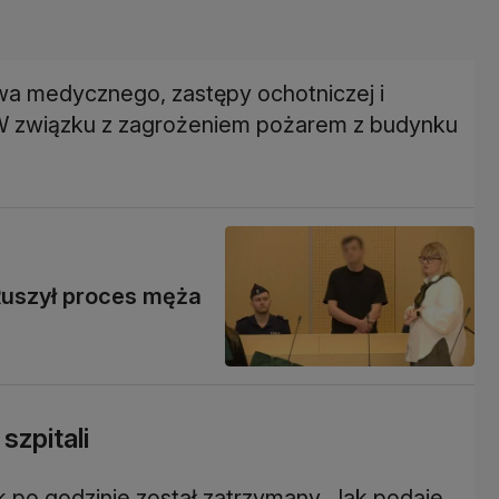
wa medycznego, zastępy ochotniczej i
. W związku z zagrożeniem pożarem z budynku
 Ruszył proces męża
szpitali
k po godzinie został zatrzymany. Jak podaje