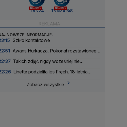
NA ŻYWO
NA ŻYWO
TVN24
TVN24 BiS
NAJNOWSZE INFORMACJE:
23:15
Szkło kontaktowe
22:51
Awans Hurkacza. Pokonał rozstawionego
rywala
22:37
Takich zdjęć nigdy wcześniej nie
wykonano
22:26
Linette podzieliła los Fręch. 18-letnia
Amerykanka za mocna
Zobacz wszystkie