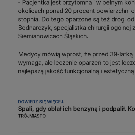
- Pacjentka jest przytomna i w pełnym kon
okolicach ponad 20 procent powierzchni ci
stopnia. Do tego oparzone są też drogi 
Bednarczyk, specjalistka chirurgii ogólne
Siemianowicach Śląskich.
Medycy mówią wprost, że przed 39-latką dł
wymaga, ale leczenie oparzeń to jest lecz
najlepszą jakość funkcjonalną i estetyczn
DOWIEDZ SIĘ WIĘCEJ:
Spali, gdy oblał ich benzyną i podpalił. K
TRÓJMIASTO