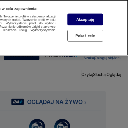
 w celu zapewnienia:
 Tworzenie profili w celu personalizacji
Akceptuję
wanych treści. Tworzenie profili w celu
ci. Wykorzystanie profili do wyboru
Rozumienie odbiorców dzięki statystyce
ulepszanie usług. Wykorzystywanie
Pokaż cele
SUBSKRYBUJ
Przejdź do
Szukaj
Zaloguj się
Menu
Czytaj
Słuchaj
Oglądaj
OGLĄDAJ NA ŻYWO