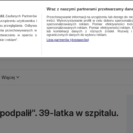
Wraz z naszymi partnerami przetwarzamy dane
161
Zaufanych Partnerów
Przechowywanie informacji na urządzeniu lub dostęp do nich.
treści. Wykorzystywanie profili w celu doboru spersonalizo
ządzeniu użytkownika i
spersonalizowanych reklam. Pomiar efektywności treś
bu przeglądania. Odbywa
spersonalizowanych reklam. Pomiar efektywności reklam. 
ania przechowywanych w
lub kombinacji danych z różnych źródeł. Rozwój i 
ograniczonych danych do wyboru reklam.
zetwarzaniu w oparciu o
ie i reklam”.
Lista partnerów (dostawców)
Więcej
podpalił". 39-latka w szpitalu.