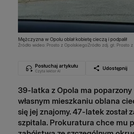
Mężczyzna w Opolu oblał kobietę cieczą i podpalił
Źródło wideo: Prosto z Opolskiego
Źródło zdj. gł.: Prosto
Posłuchaj artykułu
Udostępnij
Czyta lektor AI
39-latka z Opola ma poparzony t
własnym mieszkaniu oblana cie
się jej znajomy. 47-latek został 
szpitala. Prokuratura chce mu 
zabójstwa ze szczególnym okr