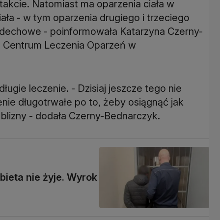
takcie. Natomiast ma oparzenia ciała w
ała - w tym oparzenia drugiego i trzeciego
oddechowe - poinformowała Katarzyna Czerny-
j z Centrum Leczenia Oparzeń w
ugie leczenie. - Dzisiaj jeszcze tego nie
enie długotrwałe po to, żeby osiągnąć jak
ą blizny - dodała Czerny-Bednarczyk.
obieta nie żyje. Wyrok