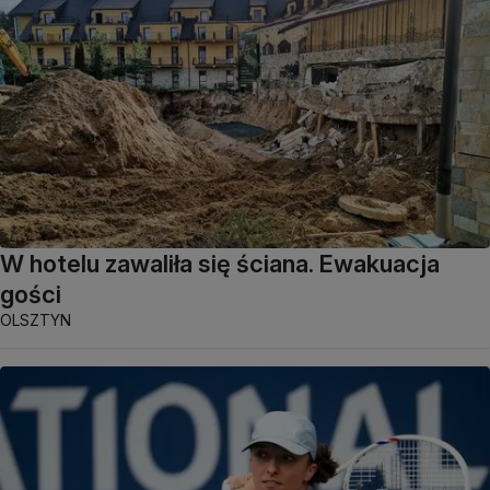
W hotelu zawaliła się ściana. Ewakuacja
gości
OLSZTYN