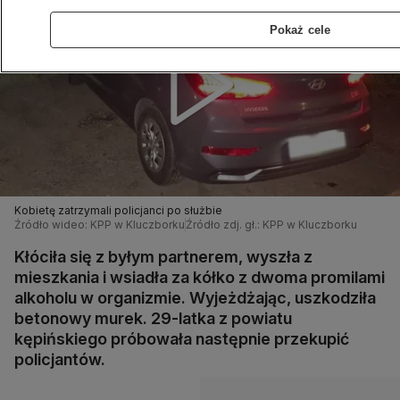
Pokaż cele
Kobietę zatrzymali policjanci po służbie
Źródło wideo: KPP w Kluczborku
Źródło zdj. gł.: KPP w Kluczborku
Kłóciła się z byłym partnerem, wyszła z
mieszkania i wsiadła za kółko z dwoma promilami
alkoholu w organizmie. Wyjeżdżając, uszkodziła
betonowy murek. 29-latka z powiatu
kępińskiego próbowała następnie przekupić
policjantów.