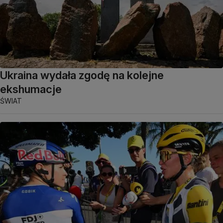
Ukraina wydała zgodę na kolejne
ekshumacje
ŚWIAT