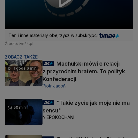
Ten i inne materiały obejrzysz w subskrypcji
Źródło: tvn24.pl
ZOBACZ TAKŻE:
Machulski mówi o relacji
1 godz 6 min
z przyrodnim bratem. To polityk
Konfederacji
Piotr Jacoń
"Takie życie jak moje nie ma
50 min
sensu"
NIEPOKOCHANI