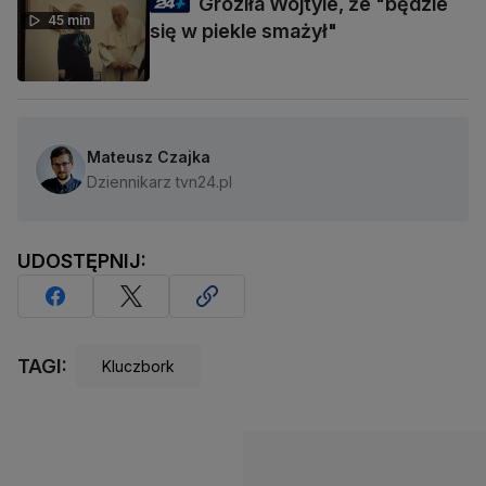
Groziła Wojtyle, że "będzie
45 min
się w piekle smażył"
Mateusz Czajka
Dziennikarz tvn24.pl
UDOSTĘPNIJ:
TAGI:
Kluczbork