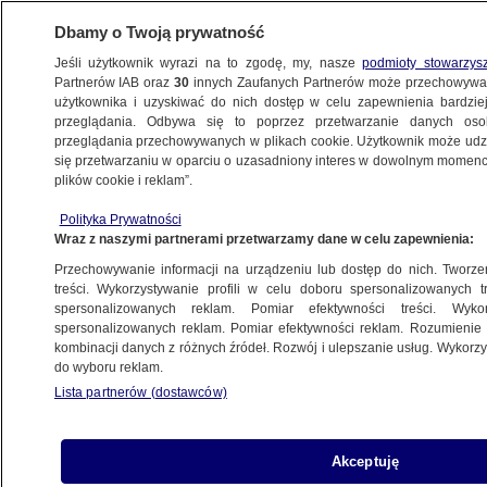
Dbamy o Twoją prywatność
Jeśli użytkownik wyrazi na to zgodę, my, nasze
podmioty stowarzys
Partnerów IAB oraz
30
innych Zaufanych Partnerów może przechowywa
użytkownika i uzyskiwać do nich dostęp w celu zapewnienia bardzi
przeglądania. Odbywa się to poprzez przetwarzanie danych os
przeglądania przechowywanych w plikach cookie. Użytkownik może udzie
OPOLE
się przetwarzaniu w oparciu o uzasadniony interes w dowolnym momencie
plików cookie i reklam”.
Po awanturze wsiadła za kółko z dwoma
Polityka Prywatności
promilami. Uciekała policji i chciała ją
Wraz z naszymi partnerami przetwarzamy dane w celu zapewnienia:
przekupić
Przechowywanie informacji na urządzeniu lub dostęp do nich. Tworzeni
treści. Wykorzystywanie profili w celu doboru spersonalizowanych tr
spersonalizowanych reklam. Pomiar efektywności treści. Wyko
Oprac.
Mateusz Czajka
spersonalizowanych reklam. Pomiar efektywności reklam. Rozumienie o
26.05.2026, 13:52
kombinacji danych z różnych źródeł. Rozwój i ulepszanie usług. Wykor
do wyboru reklam.
Lista partnerów (dostawców)
Posłuchaj artykułu
Czyta lektor AI
Akceptuję