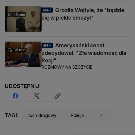
Groziła Wojtyle, że "będzie
45 min
się w piekle smażył"
Amerykański senat
38 min
zdecydował. "Zła wiadomość dla
Rosji"
ROZMOWY NA SZCZYCIE
UDOSTĘPNIJ:
TAGI:
ruch drogowy
Policja