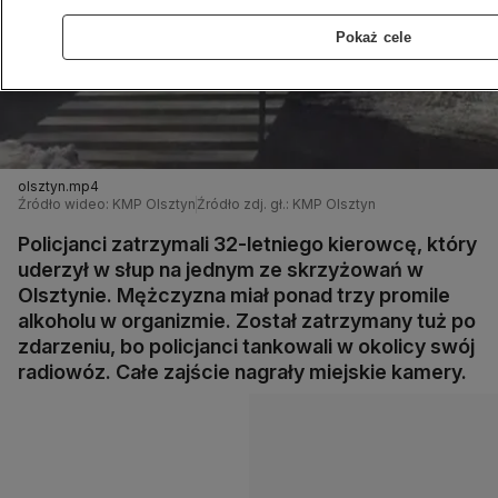
Pokaż cele
olsztyn.mp4
Źródło wideo: KMP Olsztyn
Źródło zdj. gł.: KMP Olsztyn
Policjanci zatrzymali 32-letniego kierowcę, który
uderzył w słup na jednym ze skrzyżowań w
Olsztynie. Mężczyzna miał ponad trzy promile
alkoholu w organizmie. Został zatrzymany tuż po
zdarzeniu, bo policjanci tankowali w okolicy swój
radiowóz. Całe zajście nagrały miejskie kamery.