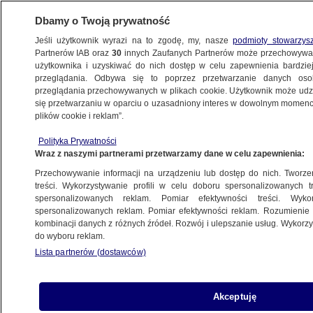
Dbamy o Twoją prywatność
Jeśli użytkownik wyrazi na to zgodę, my, nasze
podmioty stowarzys
Partnerów IAB oraz
30
innych Zaufanych Partnerów może przechowywa
użytkownika i uzyskiwać do nich dostęp w celu zapewnienia bardzi
przeglądania. Odbywa się to poprzez przetwarzanie danych os
przeglądania przechowywanych w plikach cookie. Użytkownik może udzie
OLSZTYN
się przetwarzaniu w oparciu o uzasadniony interes w dowolnym momencie
plików cookie i reklam”.
Pijany kierowca wjechał w słup, potem
Polityka Prywatności
nie mógł się utrzymać na nogach
Wraz z naszymi partnerami przetwarzamy dane w celu zapewnienia:
Przechowywanie informacji na urządzeniu lub dostęp do nich. Tworzeni
22.01.2026, 19:49
treści. Wykorzystywanie profili w celu doboru spersonalizowanych tr
spersonalizowanych reklam. Pomiar efektywności treści. Wyko
Posłuchaj artykułu
spersonalizowanych reklam. Pomiar efektywności reklam. Rozumienie o
Czyta lektor AI
kombinacji danych z różnych źródeł. Rozwój i ulepszanie usług. Wykor
do wyboru reklam.
Lista partnerów (dostawców)
Akceptuję