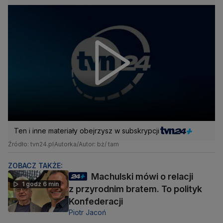
Ten i inne materiały obejrzysz w subskrypcji
Źródło: tvn24.pl
Autorka/Autor: bż/ tam
ZOBACZ TAKŻE:
Machulski mówi o relacji
1 godz 6 min
z przyrodnim bratem. To polityk
Konfederacji
Piotr Jacoń