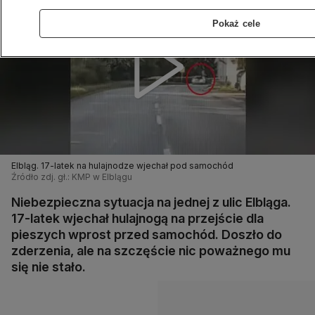
Pokaż cele
Elbląg. 17-latek na hulajnodze wjechał pod samochód
Źródło zdj. gł.: KMP w Elblągu
Niebezpieczna sytuacja na jednej z ulic Elbląga.
17-latek wjechał hulajnogą na przejście dla
pieszych wprost przed samochód. Doszło do
zderzenia, ale na szczęście nic poważnego mu
się nie stało.