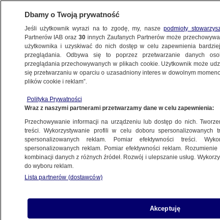
Dbamy o Twoją prywatność
Jeśli użytkownik wyrazi na to zgodę, my, nasze
podmioty stowarzys
Partnerów IAB oraz
30
innych Zaufanych Partnerów może przechowywa
użytkownika i uzyskiwać do nich dostęp w celu zapewnienia bardzi
przeglądania. Odbywa się to poprzez przetwarzanie danych os
przeglądania przechowywanych w plikach cookie. Użytkownik może udzie
OLSZTYN
się przetwarzaniu w oparciu o uzasadniony interes w dowolnym momencie
plików cookie i reklam”.
17-latek wjechał hulajnogą
Polityka Prywatności
przed samochód. Skończyło się
Wraz z naszymi partnerami przetwarzamy dane w celu zapewnienia:
na potłuczeniach i mandatach
Przechowywanie informacji na urządzeniu lub dostęp do nich. Tworzeni
treści. Wykorzystywanie profili w celu doboru spersonalizowanych tr
spersonalizowanych reklam. Pomiar efektywności treści. Wyko
Oprac.
Michał Malinowski
spersonalizowanych reklam. Pomiar efektywności reklam. Rozumienie o
22.05.2026, 16:37
kombinacji danych z różnych źródeł. Rozwój i ulepszanie usług. Wykor
do wyboru reklam.
Lista partnerów (dostawców)
Posłuchaj artykułu
Czyta lektor AI
Akceptuję