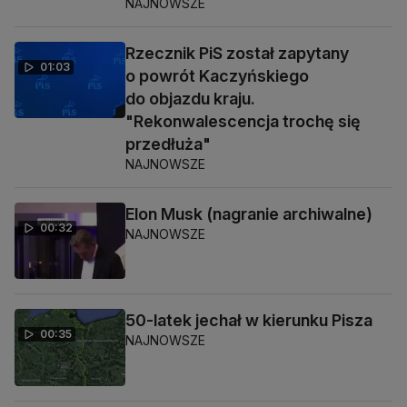
NAJNOWSZE
Rzecznik PiS został zapytany
01:03
o powrót Kaczyńskiego
do objazdu kraju.
"Rekonwalescencja trochę się
przedłuża"
NAJNOWSZE
Elon Musk (nagranie archiwalne)
00:32
NAJNOWSZE
50-latek jechał w kierunku Pisza
00:35
NAJNOWSZE