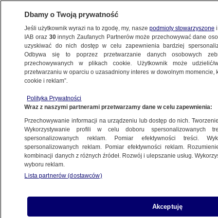
Dbamy o Twoją prywatność
Jeśli użytkownik wyrazi na to zgodę, my, nasze
podmioty stowarzyszone
i
IAB oraz
30
innych Zaufanych Partnerów może przechowywać dane osob
uzyskiwać do nich dostęp w celu zapewnienia bardziej spersonal
Odbywa się to poprzez przetwarzanie danych osobowych zeb
przechowywanych w plikach cookie. Użytkownik może udzielić/w
przetwarzaniu w oparciu o uzasadniony interes w dowolnym momencie, kl
cookie i reklam”.
Polityka Prywatności
Wraz z naszymi partnerami przetwarzamy dane w celu zapewnienia:
Przechowywanie informacji na urządzeniu lub dostęp do nich. Tworzenie pr
Wykorzystywanie profili w celu doboru spersonalizowanych tre
spersonalizowanych reklam. Pomiar efektywności treści. Wyk
spersonalizowanych reklam. Pomiar efektywności reklam. Rozumienie
kombinacji danych z różnych źródeł. Rozwój i ulepszanie usług. Wykorz
wyboru reklam.
Lista partnerów (dostawców)
Zwolnił przed kontrolą drogową, potem
Akceptuję
przyspieszył. Nie wiedział, że za nim też