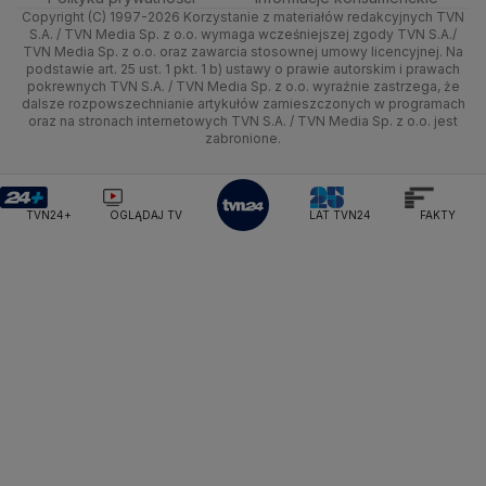
Ministerstwo Sportu i Turystyki
Copyright (C) 1997-2026 Korzystanie z materiałów redakcyjnych TVN
Tematy
Kujawsko-pomorskie
Ze świata
Prognoza
Lekkoatletyka
Zdrowie
Uwaga TVN
Ministerstwo Cyfryzacji
Test zgodności
S.A. / TVN Media Sp. z o.o. wymaga wcześniejszej zgody TVN S.A./
TVN Media Sp. z o.o. oraz zawarcia stosownej umowy licencyjnej. Na
Ministerstwo Edukacji Narodowej
Lublin
podstawie art. 25 ust. 1 pkt. 1 b) ustawy o prawie autorskim i prawach
Tech
Świat
Siatkówka
Tech
HGTV
Oglądaj na TV
Ministerstwo Finansów
pokrewnych TVN S.A. / TVN Media Sp. z o.o. wyraźnie zastrzega, że
dalsze rozpowszechnianie artykułów zamieszczonych w programach
Ministerstwo Klimatu i Środowiska
Lubuskie
Moto
Nauka
F1
Nauka
TVN Turbo
Zrealizuj voucher
oraz na stronach internetowych TVN S.A. / TVN Media Sp. z o.o. jest
Ministerstwo Nauki i Szkolnictwa Wyższego
zabronione.
Olsztyn
Dla seniora
Ciekawostki
Ministerstwo Sprawiedliwości
Rozrywka
TVN Style
Ministerstwo Rodziny, Pracy i Polityki Społecznej
Opole
Turystyka
Podróże
TVN7
Ministerstwo Spraw Zagranicznych
Moskwa
TVN24+
OGLĄDAJ TV
LAT TVN24
FAKTY
Naczelny Sąd Administracyjny
Rzeszów
Smog
TTV
Najwyższa Izba Kontroli
Szczecin
Narodowe Centrum Badań i Rozwoju
Narodowy Bank Polski
Narodowy Fundusz Zdrowia
Białystok
NASA
NATO
Niemcy
Nord Stream 2
Nowa Lewica
Ordo Iuris
Organizacja Narodów Zjednoczonych
Orlen
Parlament Europejski
Partia Demokratyczna USA
Partia Republikańska
Pentagon
Piotr Gliński
PIT
PKB Polski
PKO BP
PKP Cargo
PKP Intercity
PKP PLK