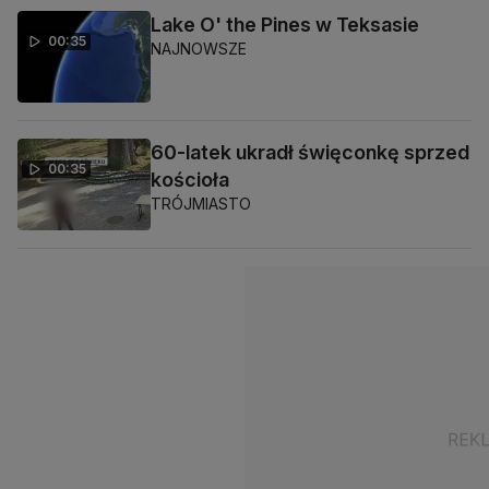
Lake O' the Pines w Teksasie
00:35
NAJNOWSZE
60-latek ukradł święconkę sprzed
00:35
kościoła
TRÓJMIASTO