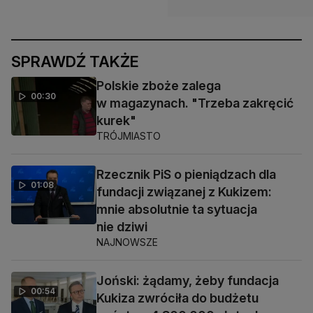
SPRAWDŹ TAKŻE
Polskie zboże zalega
00:30
w magazynach. "Trzeba zakręcić
kurek"
TRÓJMIASTO
Rzecznik PiS o pieniądzach dla
01:08
fundacji związanej z Kukizem:
mnie absolutnie ta sytuacja
nie dziwi
NAJNOWSZE
Joński: żądamy, żeby fundacja
00:54
Kukiza zwróciła do budżetu