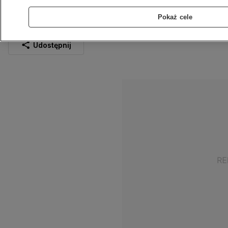
jedzie radiowóz. Nagranie
Pokaż cele
12.04.2023
1 min
Źródło:
KPP w Starachowicach
Udostępnij