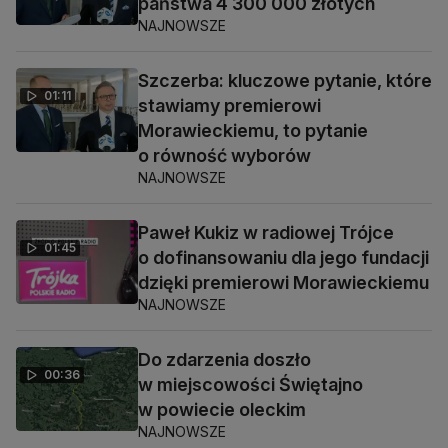
państwa 4 300 000 złotych
NAJNOWSZE
Szczerba: kluczowe pytanie, które
01:11
stawiamy premierowi
Morawieckiemu, to pytanie
o równość wyborów
NAJNOWSZE
Paweł Kukiz w radiowej Trójce
01:45
o dofinansowaniu dla jego fundacji
dzięki premierowi Morawieckiemu
NAJNOWSZE
Do zdarzenia doszło
00:36
w miejscowości Świętajno
w powiecie oleckim
NAJNOWSZE