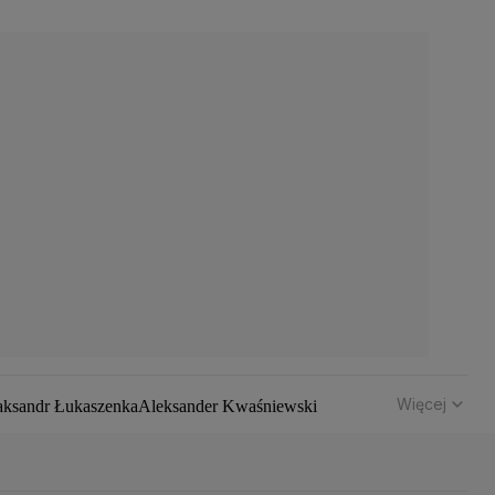
Więcej
aksandr Łukaszenka
Aleksander Kwaśniewski
hód
Bomba atomowa
Borys Budka
Bruksela
CBŚP
CBA
z Klimczak
Dariusz Korneluk
Dariusz Matecki
 Kaczyński
J.D. Vance
Joe Biden
Justin Trudeau
Kanada