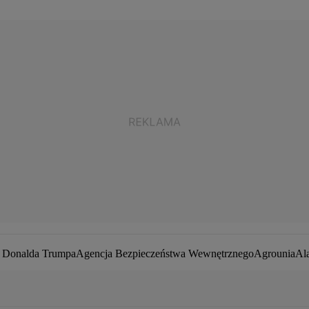
a Donalda Trumpa
Agencja Bezpieczeństwa Wewnętrznego
Agrounia
Al
ej Duda
Białoruś
Bitcoin
Biuro Bezpieczeństwa Narodowego
Bliski Wsc
by zakaźne
CIA
COVID-19
Cyberbezpieczeństwo
Daniel Obajtek
Darius
pot
Francja
Jacek Sasin
Jacek Sutryk
Jacek Siewiera
Jan Grabiec
Jarosław