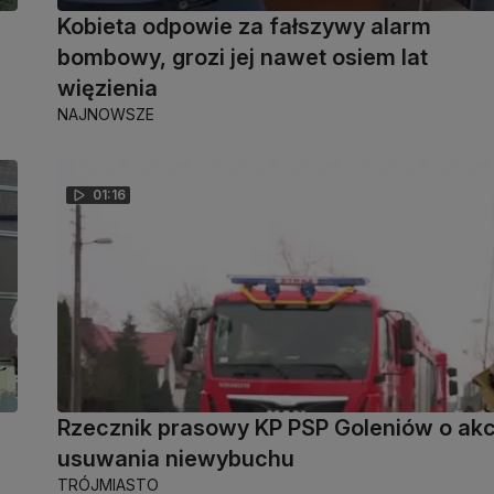
Kobieta odpowie za fałszywy alarm
bombowy, grozi jej nawet osiem lat
więzienia
NAJNOWSZE
01:16
Rzecznik prasowy KP PSP Goleniów o akc
h
usuwania niewybuchu
TRÓJMIASTO