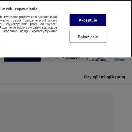
 w celu zapewnienia:
 Tworzenie profili w celu personalizacji
Akceptuję
wanych treści. Tworzenie profili w celu
ci. Wykorzystanie profili do wyboru
Rozumienie odbiorców dzięki statystyce
ulepszanie usług. Wykorzystywanie
Pokaż cele
SUBSKRYBUJ
Przejdź do
Szukaj
Zaloguj się
Menu
Czytaj
Słuchaj
Oglądaj