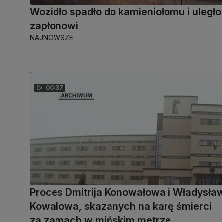
Wozidło spadło do kamieniołomu i uległo
zapłonowi
NAJNOWSZE
00:37
Proces Dmitrija Konowałowa i Władysła
Kowalowa, skazanych na karę śmierci
za zamach w mińskim metrze