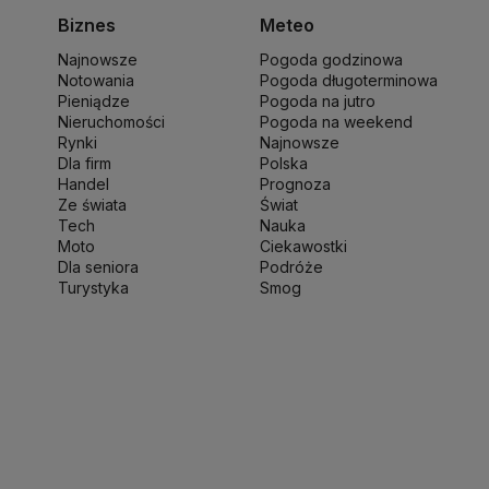
ch Wałęsa
Lewica
Lotnisko Chopina
Lotto
Biznes
Meteo
ki
Michał Kamiński
Najnowsze
Pogoda godzinowa
ny Narodowej
Ministerstwo Rolnictwa
Notowania
Pogoda długoterminowa
wo Finansów
Ministerstwo Klimatu i Środowiska
Pieniądze
Pogoda na jutro
o Spraw Zagranicznych
Nieruchomości
Moskwa
Pogoda na weekend
Rynki
Najnowsze
 Zdrowia
NASA
NATO
Niemcy
Nord Stream 2
Dla firm
Polska
ka
Pentagon
Piotr Gliński
PIT
PKB Polski
PKO BP
Handel
Prognoza
ść
Prezes NBP Adam Glapiński
Prezydent RP
Ze świata
Świat
Tech
Nauka
sja
Ryszard Petru
Ryszard Kalisz
Moto
Ciekawostki
 terytorialny
Sędziowie
Sejm
Senat RP
Dla seniora
Podróże
werenna Polska
Sztuczna inteligencja
Turystyka
Smog
jska
UOKiK
USA
Władysław Kosiniak-Kamysz
kie 2025
Zjednoczona Prawica