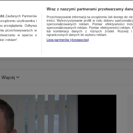
Wraz z naszymi partnerami przetwarzamy dane
161
Zaufanych Partnerów
Przechowywanie informacji na urządzeniu lub dostęp do nich.
treści. Wykorzystywanie profili w celu doboru spersonalizo
ządzeniu użytkownika i
spersonalizowanych reklam. Pomiar efektywności treś
bu przeglądania. Odbywa
spersonalizowanych reklam. Pomiar efektywności reklam. 
ania przechowywanych w
lub kombinacji danych z różnych źródeł. Rozwój i 
ograniczonych danych do wyboru reklam.
zetwarzaniu w oparciu o
ie i reklam”.
Lista partnerów (dostawców)
Więcej