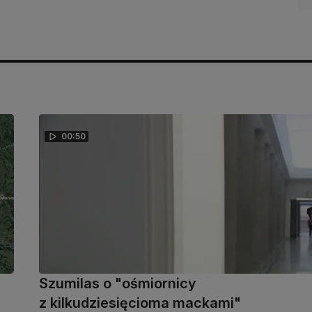
00:50
Szumilas o "ośmiornicy
z kilkudziesięcioma mackami"