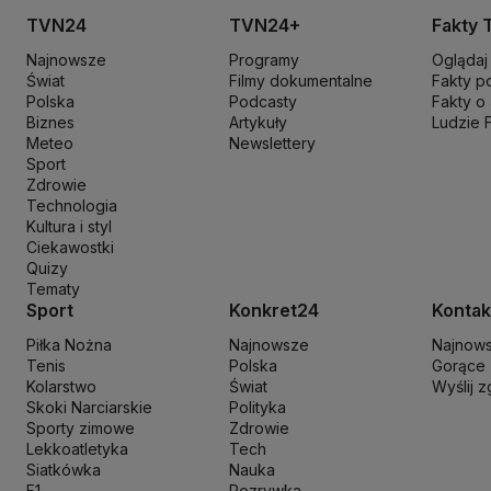
Koalicja Obywatelska
Konfederacja
Krajowa Administracja Skarb
TVN24
TVN24+
Fakty 
Maciej Wąsik
Marcin Przydacz
Marcin Kierwiński
Marian Banaś
Mar
Najnowsze
Programy
Oglądaj
Ministerstwo Aktywów Państwowych
Ministerstwo Edukacji i Nau
Świat
Filmy dokumentalne
Fakty p
Ministerstwo Rozwoju i Technologii
Ministerstwo Sportu i Turysty
Polska
Podcasty
Fakty o
Ministerstwo Nauki i Szkolnictwa Wyższego
Biznes
Artykuły
Ministerstwo Sprawie
Ludzie 
Meteo
Newslettery
Naczelny Sąd Administracyjny
Najwyższa Izba Kontroli
Narodowe 
Sport
Nowa Lewica
Ordo Iuris
Organizacja Narodów Zjednoczonych
Orl
Zdrowie
PKP Cargo
PKP Intercity
PKP PLK
Platforma Obywatelska
PLL LO
Technologia
Kultura i styl
Prokuratura Krajowa
Przemysław Czarnek
Rada Europy
Rada Minis
Ciekawostki
Rzecznik Praw Dziecka
Rzecznik Praw Obywatelskich
Sąd Najwyż
Quizy
Sławomir Mentzen
Sojusz Lewicy Demokratycznej
Solidarna Polsk
Tematy
Szymon Hołownia
Tadeusz Rydzyk
TikTok
Tobiasz Bocheński
Tryb
Sport
Konkret24
Kontak
Włodzimierz Wróbel
WHO
Władimir Putin
Wołodymyr Zełenski
Woj
Piłka Nożna
Najnowsze
Najnow
Tenis
Polska
Gorące
Kolarstwo
Świat
Wyślij 
Skoki Narciarskie
Polityka
Sporty zimowe
Zdrowie
Lekkoatletyka
Tech
Siatkówka
Nauka
F1
Rozrywka