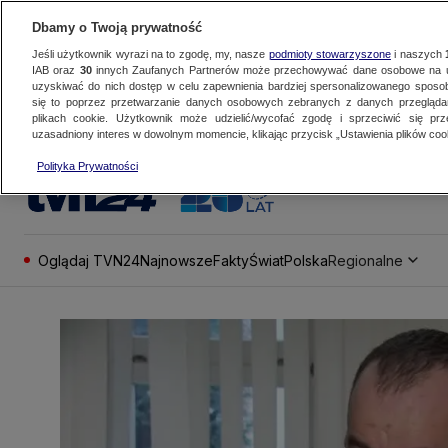
Dbamy o Twoją prywatność
Jeśli użytkownik wyrazi na to zgodę, my, nasze
podmioty stowarzyszone
i naszych
IAB oraz
30
innych Zaufanych Partnerów może przechowywać dane osobowe na ur
uzyskiwać do nich dostęp w celu zapewnienia bardziej spersonalizowanego sposo
się to poprzez przetwarzanie danych osobowych zebranych z danych przegląd
plikach cookie. Użytkownik może udzielić/wycofać zgodę i sprzeciwić się pr
uzasadniony interes w dowolnym momencie, klikając przycisk „Ustawienia plików cook
Polityka Prywatności
Oglądaj TVN24
Najnowsze
Fakty
Świat
Polska
Regionalne