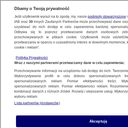
Dbamy o Twoją prywatność
Jeśli użytkownik wyrazi na to zgodę, my, nasze
podmioty stowarzyszone
i
IAB oraz
30
innych Zaufanych Partnerów może przechowywać dane osob
uzyskiwać do nich dostęp w celu zapewnienia bardziej spersonal
Odbywa się to poprzez przetwarzanie danych osobowych zeb
przechowywanych w plikach cookie. Użytkownik może udzielić/w
przetwarzaniu w oparciu o uzasadniony interes w dowolnym momencie, kl
cookie i reklam”.
Polityka Prywatności
Wraz z naszymi partnerami przetwarzamy dane w celu zapewnienia:
Przechowywanie informacji na urządzeniu lub dostęp do nich. Tworzenie pr
Wykorzystywanie profili w celu doboru spersonalizowanych tre
spersonalizowanych reklam. Pomiar efektywności treści. Wyk
spersonalizowanych reklam. Pomiar efektywności reklam. Rozumienie
kombinacji danych z różnych źródeł. Rozwój i ulepszanie usług. Wykorz
wyboru reklam.
Lista partnerów (dostawców)
Polscy ratownicy w Turcji wydobyli spo
Akceptuję
gruzów kolejnego poszkodowanego