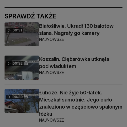
SPRAWDŹ TAKŻE
Białośliwie. Ukradł 130 balotów
00:31
siana. Nagrały go kamery
NAJNOWSZE
Koszalin. Ciężarówka utknęła
00:32
pod wiaduktem
NAJNOWSZE
Łubcze. Nie żyje 50-latek.
00:30
Mieszkał samotnie. Jego ciało
znaleziono w częściowo spalonym
łóżku
NAJNOWSZE