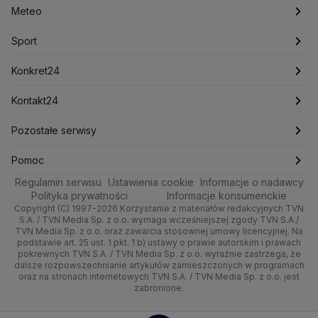
Meteo
Artykuły
Fakty o Świecie
Łódź
Najnowsze
Meteo
Lotnisko Chopina
Lotto
Maciej Wąsik
Marcin Przydacz
Marcin Kierwiński
Marian Banaś
Sport
Newslettery
Ludzie Faktów
Katowice
Notowania
Pogoda godzinowa
Sport
Mariusz Błaszczak
Mariusz Kamiński
Mark Zuckerberg
Mateusz Morawiecki
Zdrowie
Kraków
Pieniądze
Pogoda długoterminowa
Piłka Nożna
Konkret24
Michał Kamiński
Technologia
Poznań
Nieruchomości
Pogoda na jutro
Ministerstwo Aktywów Państwowych
Tenis
Najnowsze
Kontakt24
Ministerstwo Edukacji i Nauki
Kultura i styl
Trójmiasto
Rynki
Pogoda na weekend
Kolarstwo
Polska
Najnowsze
Pozostałe serwisy
Ministerstwo Infrastruktury
Ministerstwo Kultury
Ministerstwo Obrony Narodowej
Ciekawostki
Wrocław
Dla firm
Najnowsze
Skoki Narciarskie
Świat
Gorące Tematy
TVN
Pomoc
Ministerstwo Rolnictwa
Regulamin serwisu
Quizy
Ustawienia cookie
Informacje o nadawcy
Ministerstwo Rozwoju i Technologii
Kielce
Handel
Polska
Sporty zimowe
Polityka
Wyślij zgłoszenie
Dzień Dobry TVN
Centrum pomocy
Polityka prywatności
Informacje konsumenckie
Ministerstwo Sportu i Turystyki
Copyright (C) 1997-2026 Korzystanie z materiałów redakcyjnych TVN
Tematy
Kujawsko-pomorskie
Ze świata
Prognoza
Lekkoatletyka
Zdrowie
Uwaga TVN
Ministerstwo Cyfryzacji
Test zgodności
S.A. / TVN Media Sp. z o.o. wymaga wcześniejszej zgody TVN S.A./
TVN Media Sp. z o.o. oraz zawarcia stosownej umowy licencyjnej. Na
Ministerstwo Edukacji Narodowej
Lublin
podstawie art. 25 ust. 1 pkt. 1 b) ustawy o prawie autorskim i prawach
Tech
Świat
Siatkówka
Tech
HGTV
Oglądaj na TV
Ministerstwo Finansów
pokrewnych TVN S.A. / TVN Media Sp. z o.o. wyraźnie zastrzega, że
dalsze rozpowszechnianie artykułów zamieszczonych w programach
Ministerstwo Klimatu i Środowiska
Lubuskie
Moto
Nauka
F1
Nauka
TVN Turbo
Zrealizuj voucher
oraz na stronach internetowych TVN S.A. / TVN Media Sp. z o.o. jest
Ministerstwo Nauki i Szkolnictwa Wyższego
zabronione.
Olsztyn
Dla seniora
Ciekawostki
Ministerstwo Sprawiedliwości
Rozrywka
TVN Style