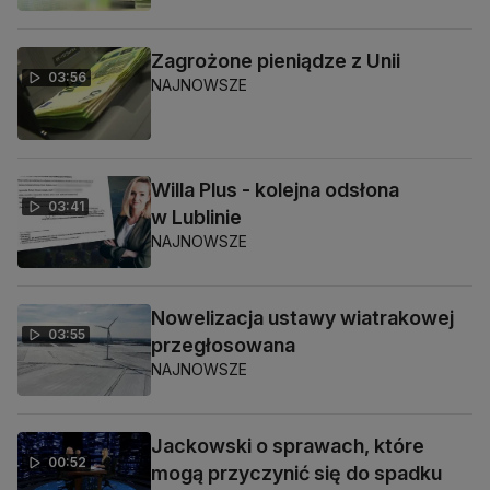
Zagrożone pieniądze z Unii
03:56
NAJNOWSZE
Willa Plus - kolejna odsłona
03:41
w Lublinie
NAJNOWSZE
Nowelizacja ustawy wiatrakowej
03:55
przegłosowana
NAJNOWSZE
Jackowski o sprawach, które
00:52
mogą przyczynić się do spadku