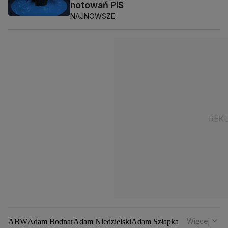
notowań PiS
NAJNOWSZE
Więcej
ABW
Adam Bodnar
Adam Niedzielski
Adam Szłapka