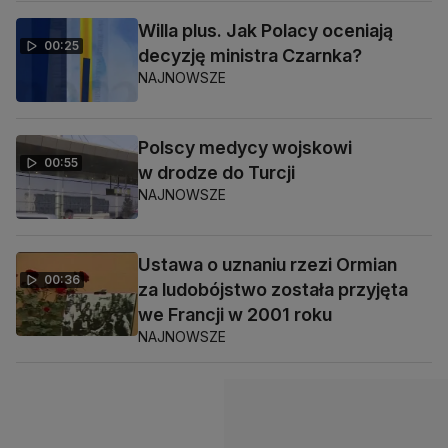
Willa plus. Jak Polacy oceniają
00:25
decyzję ministra Czarnka?
NAJNOWSZE
Polscy medycy wojskowi
00:55
w drodze do Turcji
NAJNOWSZE
Ustawa o uznaniu rzezi Ormian
00:36
za ludobójstwo została przyjęta
we Francji w 2001 roku
NAJNOWSZE