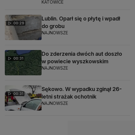
KATOWICE
Lublin. Oparł się o płytę i wpadł
00:29
do grobu
NAJNOWSZE
Do zderzenia dwóch aut doszło
00:31
w powiecie wyszkowskim
NAJNOWSZE
Sękowo. W wypadku zginął 26-
00:31
letni strażak ochotnik
NAJNOWSZE