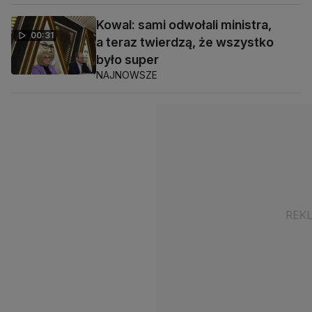
Kowal: sami odwołali ministra,
00:31
a teraz twierdzą, że wszystko
było super
NAJNOWSZE