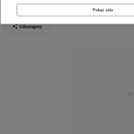
córka
Pokaż cele
9.04.2023
1 min
Źródło:
KMP Łomża
Udostępnij