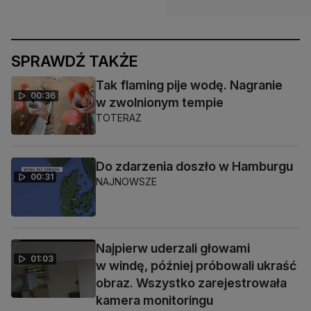
SPRAWDŹ TAKŻE
Tak flaming pije wodę. Nagranie
00:36
w zwolnionym tempie
TOTERAZ
Do zdarzenia doszło w Hamburgu
00:31
NAJNOWSZE
Najpierw uderzali głowami
01:03
w windę, później próbowali ukraść
obraz. Wszystko zarejestrowała
kamera monitoringu