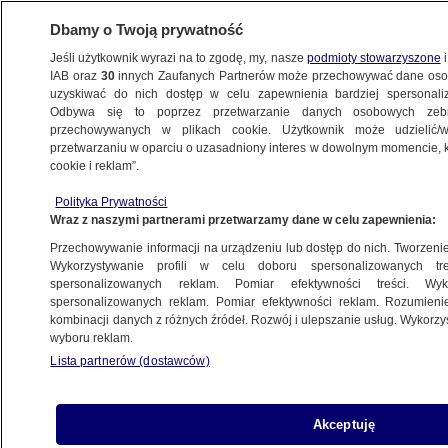
Dbamy o Twoją prywatność
Jeśli użytkownik wyrazi na to zgodę, my, nasze
podmioty stowarzyszone
i
IAB oraz
30
innych Zaufanych Partnerów może przechowywać dane osob
uzyskiwać do nich dostęp w celu zapewnienia bardziej spersonal
Odbywa się to poprzez przetwarzanie danych osobowych zeb
przechowywanych w plikach cookie. Użytkownik może udzielić/w
przetwarzaniu w oparciu o uzasadniony interes w dowolnym momencie, kl
cookie i reklam”.
Polityka Prywatności
Wraz z naszymi partnerami przetwarzamy dane w celu zapewnienia:
Przechowywanie informacji na urządzeniu lub dostęp do nich. Tworzenie pr
Wykorzystywanie profili w celu doboru spersonalizowanych tre
spersonalizowanych reklam. Pomiar efektywności treści. Wyk
spersonalizowanych reklam. Pomiar efektywności reklam. Rozumienie
kombinacji danych z różnych źródeł. Rozwój i ulepszanie usług. Wykorz
wyboru reklam.
Lista partnerów (dostawców)
Piątnica. Pijany 37-latek jechał do sklep
Akceptuję
po alkohol. W aucie była jego dwuletnia