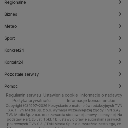
Polska
Filmy dokumentalne
Oglądaj Fakty
Regionalne
Konfederacja
Krajowa Administracja Skarbowa
Biznes
Podcasty
Kryptowaluty
Fakty po Faktach
Krzysztof Bosak
Krzysztof Hetman
Warszawa
Biznes
Lasy Państwowe
Lech Wałęsa
Lewica
Meteo
Artykuły
Fakty o Świecie
Łódź
Najnowsze
Meteo
Lotnisko Chopina
Lotto
Maciej Wąsik
Marcin Przydacz
Marcin Kierwiński
Marian Banaś
Sport
Newslettery
Ludzie Faktów
Katowice
Notowania
Pogoda godzinowa
Sport
Mariusz Błaszczak
Mariusz Kamiński
Mark Zuckerberg
Mateusz Morawiecki
Zdrowie
Kraków
Pieniądze
Pogoda długoterminowa
Piłka Nożna
Konkret24
Michał Kamiński
Technologia
Poznań
Nieruchomości
Pogoda na jutro
Ministerstwo Aktywów Państwowych
Tenis
Najnowsze
Kontakt24
Ministerstwo Edukacji i Nauki
Kultura i styl
Trójmiasto
Rynki
Pogoda na weekend
Kolarstwo
Polska
Najnowsze
Pozostałe serwisy
Ministerstwo Infrastruktury
Ministerstwo Kultury
Ministerstwo Obrony Narodowej
Ciekawostki
Wrocław
Dla firm
Najnowsze
Skoki Narciarskie
Świat
Gorące Tematy
TVN
Pomoc
Ministerstwo Rolnictwa
Regulamin serwisu
Quizy
Ustawienia cookie
Informacje o nadawcy
Ministerstwo Rozwoju i Technologii
Kielce
Handel
Polska
Sporty zimowe
Polityka
Wyślij zgłoszenie
Dzień Dobry TVN
Centrum pomocy
Polityka prywatności
Informacje konsumenckie
Ministerstwo Sportu i Turystyki
Copyright (C) 1997-2026 Korzystanie z materiałów redakcyjnych TVN
Tematy
Kujawsko-pomorskie
Ze świata
Prognoza
Lekkoatletyka
Zdrowie
Uwaga TVN
Ministerstwo Cyfryzacji
Test zgodności
S.A. / TVN Media Sp. z o.o. wymaga wcześniejszej zgody TVN S.A./
TVN Media Sp. z o.o. oraz zawarcia stosownej umowy licencyjnej. Na
Ministerstwo Edukacji Narodowej
Lublin
podstawie art. 25 ust. 1 pkt. 1 b) ustawy o prawie autorskim i prawach
Tech
Świat
Siatkówka
Tech
HGTV
Oglądaj na TV
Ministerstwo Finansów
pokrewnych TVN S.A. / TVN Media Sp. z o.o. wyraźnie zastrzega, że