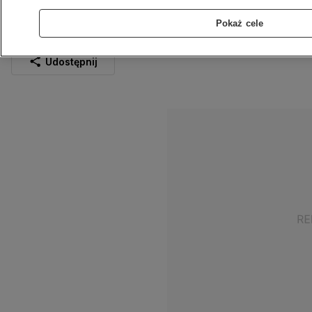
więzienia
Pokaż cele
17.02.2023
1 min
Źródło:
lubuska policja
Udostępnij