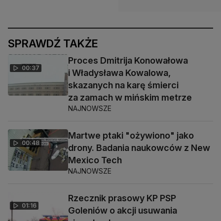
SPRAWDŹ TAKŻE
Proces Dmitrija Konowałowa
00:37
i Władysława Kowalowa,
skazanych na karę śmierci
za zamach w mińskim metrze
NAJNOWSZE
Martwe ptaki "ożywiono" jako
00:48
drony. Badania naukowców z New
Mexico Tech
NAJNOWSZE
Rzecznik prasowy KP PSP
01:16
Goleniów o akcji usuwania