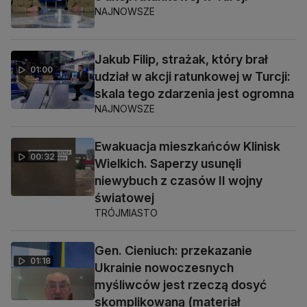
NAJNOWSZE
Jakub Filip, strażak, który brał
01:00
udział w akcji ratunkowej w Turcji:
skala tego zdarzenia jest ogromna
NAJNOWSZE
Ewakuacja mieszkańców Klinisk
00:32
Wielkich. Saperzy usunęli
niewybuch z czasów II wojny
światowej
TRÓJMIASTO
Gen. Cieniuch: przekazanie
01:18
Ukrainie nowoczesnych
myśliwców jest rzeczą dosyć
skomplikowaną (materiał