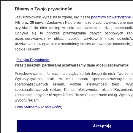
Dbamy o Twoją prywatność
Jeśli użytkownik wyrazi na to zgodę, my, nasze
podmioty stowarzyszone
i
IAB oraz
30
innych Zaufanych Partnerów może przechowywać dane osob
uzyskiwać do nich dostęp w celu zapewnienia bardziej spersonal
Odbywa się to poprzez przetwarzanie danych osobowych zeb
przechowywanych w plikach cookie. Użytkownik może udzielić/w
przetwarzaniu w oparciu o uzasadniony interes w dowolnym momencie, kl
cookie i reklam”.
Polityka Prywatności
Wraz z naszymi partnerami przetwarzamy dane w celu zapewnienia:
Przechowywanie informacji na urządzeniu lub dostęp do nich. Tworzenie pr
Wykorzystywanie profili w celu doboru spersonalizowanych tre
spersonalizowanych reklam. Pomiar efektywności treści. Wyk
spersonalizowanych reklam. Pomiar efektywności reklam. Rozumienie
kombinacji danych z różnych źródeł. Rozwój i ulepszanie usług. Wykorz
wyboru reklam.
Lista partnerów (dostawców)
Kobieta odpowie za fałszywy alarm
Akceptuję
bombowy, grozi jej nawet osiem lat