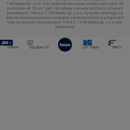
TVN Media Sp. z o.o. oraz zawarcia stosownej umowy licencyjnej. Na
Ministerstwo Edukacji Narodowej
Lublin
podstawie art. 25 ust. 1 pkt. 1 b) ustawy o prawie autorskim i prawach
Tech
Świat
Siatkówka
Tech
HGTV
Oglądaj na TV
Ministerstwo Finansów
pokrewnych TVN S.A. / TVN Media Sp. z o.o. wyraźnie zastrzega, że
dalsze rozpowszechnianie artykułów zamieszczonych w programach
Ministerstwo Klimatu i Środowiska
Lubuskie
Moto
Nauka
F1
Nauka
TVN Turbo
Zrealizuj voucher
oraz na stronach internetowych TVN S.A. / TVN Media Sp. z o.o. jest
Ministerstwo Nauki i Szkolnictwa Wyższego
zabronione.
Olsztyn
Dla seniora
Ciekawostki
Ministerstwo Sprawiedliwości
Rozrywka
TVN Style
Ministerstwo Rodziny, Pracy i Polityki Społecznej
Opole
Turystyka
Podróże
TVN7
Ministerstwo Spraw Zagranicznych
Moskwa
TVN24+
OGLĄDAJ TV
LAT TVN24
FAKTY
Naczelny Sąd Administracyjny
Rzeszów
Smog
TTV
Najwyższa Izba Kontroli
Szczecin
Narodowe Centrum Badań i Rozwoju
Narodowy Bank Polski
Narodowy Fundusz Zdrowia
Białystok
NASA
NATO
Niemcy
Nord Stream 2
Nowa Lewica
Ordo Iuris
Organizacja Narodów Zjednoczonych
Orlen
Parlament Europejski
Partia Demokratyczna USA
Partia Republikańska
Pentagon
Piotr Gliński
PIT
PKB Polski
PKO BP
PKP Cargo
PKP Intercity
PKP PLK
Platforma Obywatelska
PLL LOT
Poczta Polska