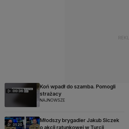
Koń wpadł do szamba. Pomogli
00:36
strażacy
NAJNOWSZE
Młodszy brygadier Jakub Siczek
01:20
o akcji ratunkowej w Turcji