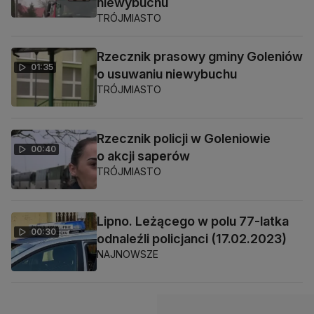
niewybuchu
TRÓJMIASTO
Rzecznik prasowy gminy Goleniów
01:35
o usuwaniu niewybuchu
TRÓJMIASTO
Rzecznik policji w Goleniowie
00:40
o akcji saperów
TRÓJMIASTO
Lipno. Leżącego w polu 77-latka
00:30
odnaleźli policjanci (17.02.2023)
NAJNOWSZE