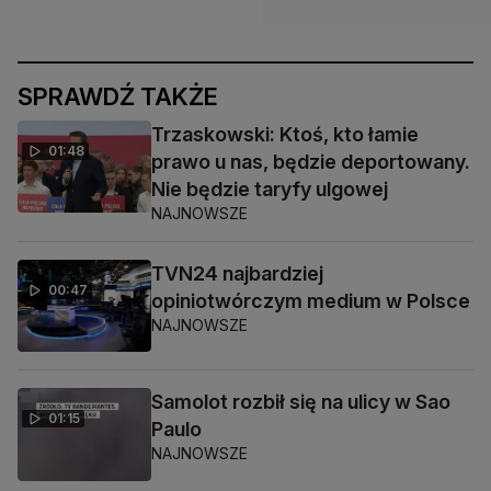
SPRAWDŹ TAKŻE
Trzaskowski: Ktoś, kto łamie
01:48
prawo u nas, będzie deportowany.
Nie będzie taryfy ulgowej
NAJNOWSZE
TVN24 najbardziej
00:47
opiniotwórczym medium w Polsce
NAJNOWSZE
Samolot rozbił się na ulicy w Sao
01:15
Paulo
NAJNOWSZE