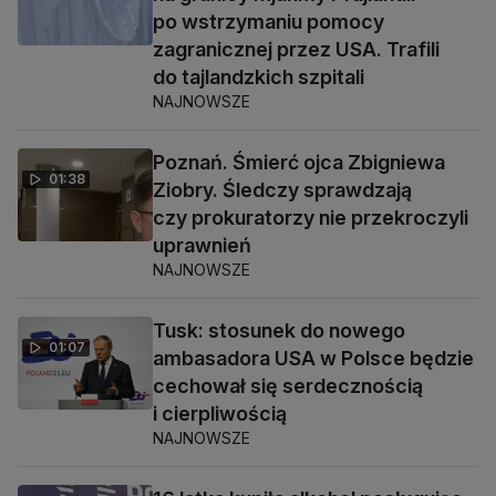
po wstrzymaniu pomocy
zagranicznej przez USA. Trafili
do tajlandzkich szpitali
NAJNOWSZE
Poznań. Śmierć ojca Zbigniewa
01:38
Ziobry. Śledczy sprawdzają
czy prokuratorzy nie przekroczyli
uprawnień
NAJNOWSZE
Tusk: stosunek do nowego
01:07
ambasadora USA w Polsce będzie
cechował się serdecznością
i cierpliwością
NAJNOWSZE