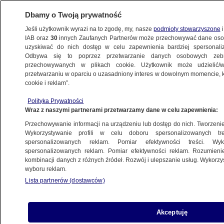
Dbamy o Twoją prywatność
Jeśli użytkownik wyrazi na to zgodę, my, nasze
podmioty stowarzyszone
i
IAB oraz
30
innych Zaufanych Partnerów może przechowywać dane osob
uzyskiwać do nich dostęp w celu zapewnienia bardziej spersonal
Odbywa się to poprzez przetwarzanie danych osobowych zeb
przechowywanych w plikach cookie. Użytkownik może udzielić/w
przetwarzaniu w oparciu o uzasadniony interes w dowolnym momencie, kl
cookie i reklam”.
Polityka Prywatności
Wraz z naszymi partnerami przetwarzamy dane w celu zapewnienia:
Przechowywanie informacji na urządzeniu lub dostęp do nich. Tworzenie pr
Wykorzystywanie profili w celu doboru spersonalizowanych tre
spersonalizowanych reklam. Pomiar efektywności treści. Wyk
spersonalizowanych reklam. Pomiar efektywności reklam. Rozumienie
kombinacji danych z różnych źródeł. Rozwój i ulepszanie usług. Wykorz
wyboru reklam.
Lista partnerów (dostawców)
Joński o wydatkach IPN na biuro
Akceptuję
rzecznika prasowego i promocję w