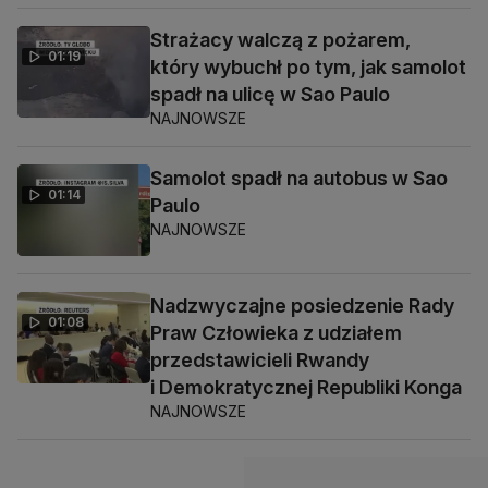
Strażacy walczą z pożarem,
01:19
który wybuchł po tym, jak samolot
spadł na ulicę w Sao Paulo
NAJNOWSZE
Samolot spadł na autobus w Sao
01:14
Paulo
NAJNOWSZE
Nadzwyczajne posiedzenie Rady
01:08
Praw Człowieka z udziałem
przedstawicieli Rwandy
i Demokratycznej Republiki Konga
NAJNOWSZE