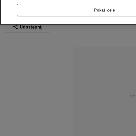
mediach
Pokaż cele
7.02.2025
3 min
Źródło:
TVN24
Udostępnij