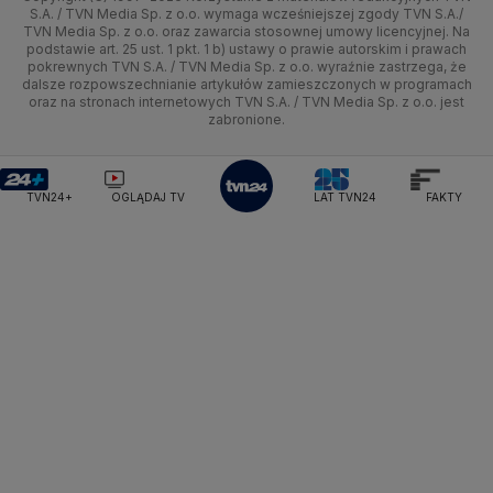
Tematy
Kujawsko-pomorskie
Ze świata
Prognoza
Lekkoatletyka
Zdrowie
Uwaga TVN
Ministerstwo Cyfryzacji
Test zgodności
S.A. / TVN Media Sp. z o.o. wymaga wcześniejszej zgody TVN S.A./
TVN Media Sp. z o.o. oraz zawarcia stosownej umowy licencyjnej. Na
Ministerstwo Edukacji Narodowej
Lublin
podstawie art. 25 ust. 1 pkt. 1 b) ustawy o prawie autorskim i prawach
Tech
Świat
Siatkówka
Tech
HGTV
Oglądaj na TV
Ministerstwo Finansów
pokrewnych TVN S.A. / TVN Media Sp. z o.o. wyraźnie zastrzega, że
dalsze rozpowszechnianie artykułów zamieszczonych w programach
Ministerstwo Klimatu i Środowiska
Lubuskie
Moto
Nauka
F1
Nauka
TVN Turbo
Zrealizuj voucher
oraz na stronach internetowych TVN S.A. / TVN Media Sp. z o.o. jest
Ministerstwo Nauki i Szkolnictwa Wyższego
zabronione.
Olsztyn
Dla seniora
Ciekawostki
Ministerstwo Sprawiedliwości
Rozrywka
TVN Style
Ministerstwo Rodziny, Pracy i Polityki Społecznej
Opole
Turystyka
Podróże
TVN7
Ministerstwo Spraw Zagranicznych
Moskwa
TVN24+
OGLĄDAJ TV
LAT TVN24
FAKTY
Naczelny Sąd Administracyjny
Rzeszów
Smog
TTV
Najwyższa Izba Kontroli
Szczecin
Narodowe Centrum Badań i Rozwoju
Narodowy Bank Polski
Narodowy Fundusz Zdrowia
Białystok
NASA
NATO
Niemcy
Nord Stream 2
Nowa Lewica
Ordo Iuris
Organizacja Narodów Zjednoczonych
Orlen
Parlament Europejski
Partia Demokratyczna USA
Partia Republikańska
Pentagon
Piotr Gliński
PIT
PKB Polski
PKO BP
PKP Cargo
PKP Intercity
PKP PLK
Platforma Obywatelska
PLL LOT
Poczta Polska