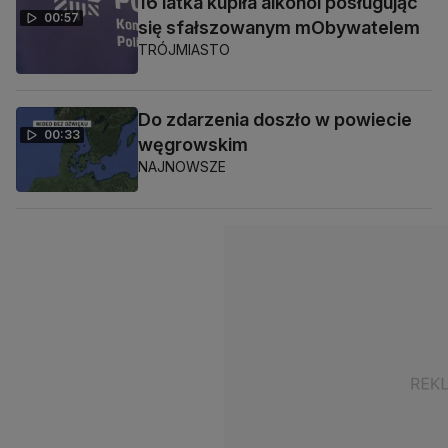
16 latka kupiła alkohol posługując
00:57
się sfałszowanym mObywatelem
TRÓJMIASTO
Do zdarzenia doszło w powiecie
00:33
węgrowskim
NAJNOWSZE