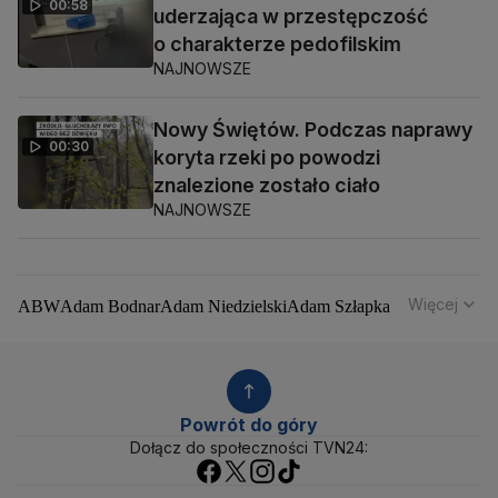
00:58
uderzająca w przestępczość
o charakterze pedofilskim
NAJNOWSZE
Nowy Świętów. Podczas naprawy
00:30
koryta rzeki po powodzi
znalezione zostało ciało
NAJNOWSZE
Więcej
ABW
Adam Bodnar
Adam Niedzielski
Adam Szłapka
Administracja Donalda Trumpa
Agencja Bezpieczeństwa Wewnętrznego
Agrounia
Alaksandr Łukaszenka
Aleksander Kwaśniewski
Aleksandra Dulkiewicz
Alert RCB
Powrót do góry
Ambasada USA w Polsce
Andrzej Duda
Białoruś
Dołącz do społeczności TVN24:
Bitcoin
Biuro Bezpieczeństwa Narodowego
Bliski Wschód
Bomba atomowa
Borys Budka