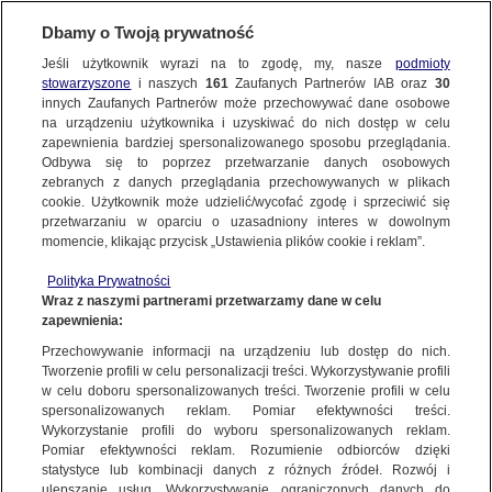
Dbamy o Twoją prywatność
SUBSKRYBUJ
Jeśli użytkownik wyrazi na to zgodę, my, nasze
podmioty
stowarzyszone
i naszych
161
Zaufanych Partnerów IAB oraz
30
innych Zaufanych Partnerów może przechowywać dane osobowe
na urządzeniu użytkownika i uzyskiwać do nich dostęp w celu
zapewnienia bardziej spersonalizowanego sposobu przeglądania.
Odbywa się to poprzez przetwarzanie danych osobowych
zebranych z danych przeglądania przechowywanych w plikach
cookie. Użytkownik może udzielić/wycofać zgodę i sprzeciwić się
przetwarzaniu w oparciu o uzasadniony interes w dowolnym
momencie, klikając przycisk „Ustawienia plików cookie i reklam”.
Polityka Prywatności
Wraz z naszymi partnerami przetwarzamy dane w celu
zapewnienia:
Adwokat od "trumien na kółkach"
Przechowywanie informacji na urządzeniu lub dostęp do nich.
Tworzenie profili w celu personalizacji treści. Wykorzystywanie profili
skazany na dwa lata więzienia
w celu doboru spersonalizowanych treści. Tworzenie profili w celu
spersonalizowanych reklam. Pomiar efektywności treści.
11.04.2025
1 min
Wykorzystanie profili do wyboru spersonalizowanych reklam.
Źródło:
TVN24
Pomiar efektywności reklam. Rozumienie odbiorców dzięki
Udostępnij
statystyce lub kombinacji danych z różnych źródeł. Rozwój i
ulepszanie usług. Wykorzystywanie ograniczonych danych do