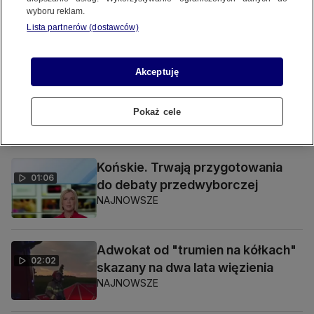
wyboru reklam.
Lista partnerów (dostawców)
SPRAWDŹ TAKŻE
Akceptuję
Adwokat od "trumien na kółkach"
01:31
skazany na dwa lata więzienia
Pokaż cele
NAJNOWSZE
Końskie. Trwają przygotowania
01:06
do debaty przedwyborczej
NAJNOWSZE
Adwokat od "trumien na kółkach"
02:02
skazany na dwa lata więzienia
NAJNOWSZE