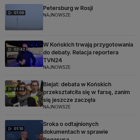
Petersburg w Rosji
01:06
NAJNOWSZE
W Końskich trwają przygotowania
02:42
do debaty. Relacja reportera
TVN24
NAJNOWSZE
Biejat: debata w Końskich
01:48
przekształciła się w farsę, zanim
się jeszcze zaczęła
NAJNOWSZE
Sroka o odtajnionych
01:10
dokumentach w sprawie
Pegasusa