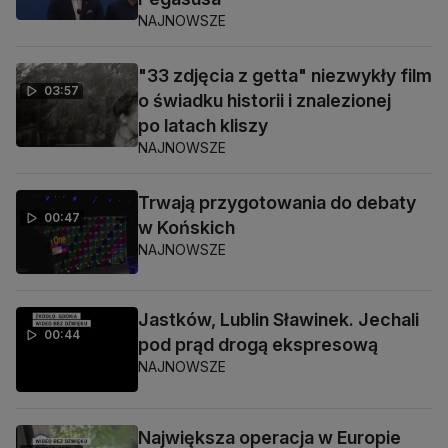
NAJNOWSZE
"33 zdjęcia z getta" niezwykły film
03:57
o świadku historii i znalezionej
po latach kliszy
NAJNOWSZE
Trwają przygotowania do debaty
00:47
w Końskich
NAJNOWSZE
Jastków, Lublin Sławinek. Jechali
00:44
pod prąd drogą ekspresową
NAJNOWSZE
Największa operacja w Europie