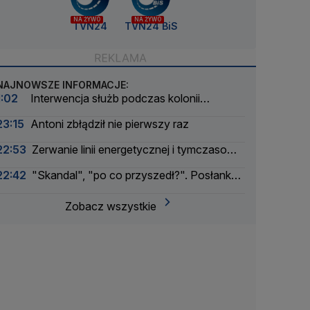
NA ŻYWO
NA ŻYWO
TVN24
TVN24 BiS
NAJNOWSZE INFORMACJE:
1:02
Interwencja służb podczas kolonii
żeglarskiej. Z wody wyciągnięto ponad 30 osób
23:15
Antoni zbłądził nie pierwszy raz
22:53
Zerwanie linii energetycznej i tymczasowa
awaria prądu. Incydent bada Żandarmeria
22:42
"Skandal", "po co przyszedł?". Posłanka
Wojskowa
PiS krytykuje Morawieckiego i publikuje nagranie
Zobacz wszystkie