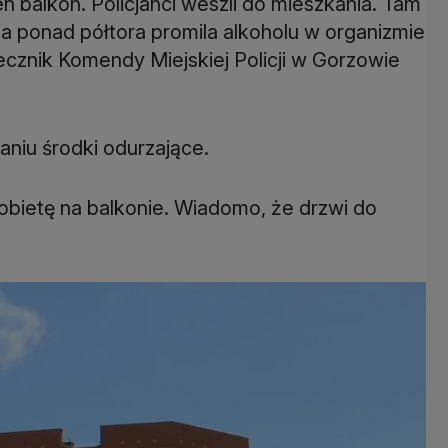
en balkon. Policjanci weszli do mieszkania. Tam
 ma ponad półtora promila alkoholu w organizmie
cznik Komendy Miejskiej Policji w Gorzowie
aniu środki odurzające.
obietę na balkonie. Wiadomo, że drzwi do