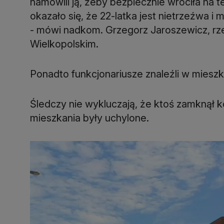
namówili ją, żeby bezpiecznie wróciła na t
okazało się, że 22-latka jest nietrzeźwa i
- mówi nadkom. Grzegorz Jaroszewicz, rze
Wielkopolskim.
Ponadto funkcjonariusze znaleźli w mieszk
Śledczy nie wykluczają, że ktoś zamknął k
mieszkania były uchylone.