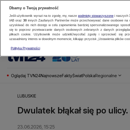
Dbamy o Twoją prywatność
Jeśli użytkownik wyrazi na to zgodę, my, nasze
podmioty stowarzyszone
i naszych
IAB oraz
30
innych Zaufanych Partnerów może przechowywać dane osobowe na ur
uzyskiwać do nich dostęp w celu zapewnienia bardziej spersonalizowanego sposo
się to poprzez przetwarzanie danych osobowych zebranych z danych przegląd
plikach cookie. Użytkownik może udzielić/wycofać zgodę i sprzeciwić się pr
uzasadniony interes w dowolnym momencie, klikając przycisk „Ustawienia plików cook
Polityka Prywatności
Oglądaj TVN24
Najnowsze
Fakty
Świat
Polska
Regionalne
LUBUSKIE
Dwulatek błąkał się po ulicy.
23.06.2026, 15:25