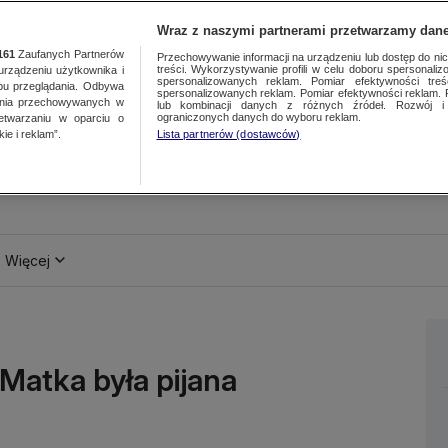
Wraz z naszymi partnerami przetwarzamy dane
161
Zaufanych Partnerów
Przechowywanie informacji na urządzeniu lub dostęp do nich.
treści. Wykorzystywanie profili w celu doboru spersonalizo
ządzeniu użytkownika i
spersonalizowanych reklam. Pomiar efektywności treś
bu przeglądania. Odbywa
spersonalizowanych reklam. Pomiar efektywności reklam. 
ania przechowywanych w
lub kombinacji danych z różnych źródeł. Rozwój i 
ograniczonych danych do wyboru reklam.
zetwarzaniu w oparciu o
ie i reklam”.
Lista partnerów (dostawców)
Więcej
 Matka była pijana