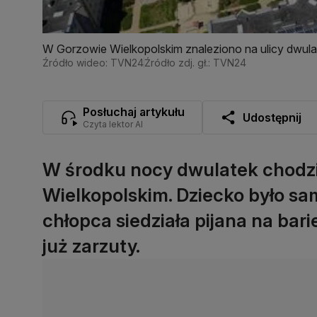
W Gorzowie Wielkopolskim znaleziono na ulicy dwula
Źródło wideo: TVN24
Źródło zdj. gł.: TVN24
Posłuchaj artykułu
Udostępnij
Czyta lektor AI
W środku nocy dwulatek chodził
Wielkopolskim. Dziecko było s
chłopca siedziała pijana na bar
już zarzuty.