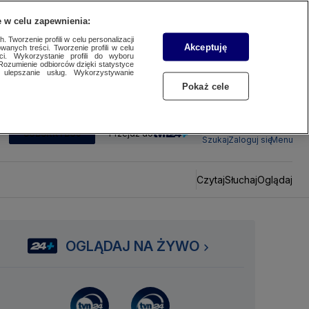
 w celu zapewnienia:
 Tworzenie profili w celu personalizacji
Akceptuję
wanych treści. Tworzenie profili w celu
ci. Wykorzystanie profili do wyboru
Rozumienie odbiorców dzięki statystyce
ulepszanie usług. Wykorzystywanie
Pokaż cele
SUBSKRYBUJ
Przejdź do
Szukaj
Zaloguj się
Menu
Czytaj
Słuchaj
Oglądaj
OGLĄDAJ NA ŻYWO