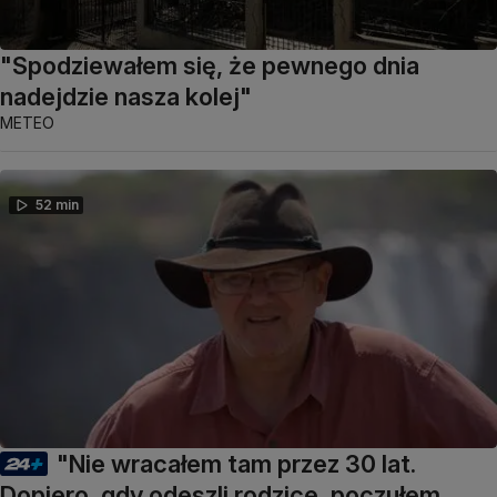
"Spodziewałem się, że pewnego dnia
nadejdzie nasza kolej"
METEO
52 min
"Nie wracałem tam przez 30 lat.
Dopiero, gdy odeszli rodzice, poczułem,