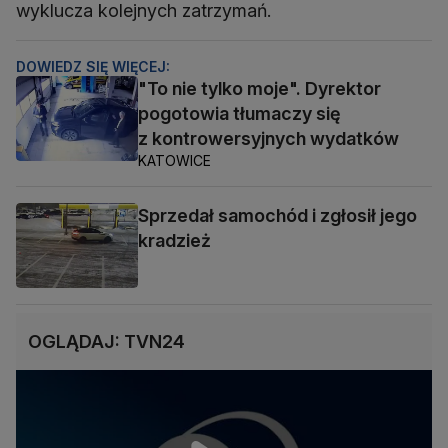
wyklucza kolejnych zatrzymań.
DOWIEDZ SIĘ WIĘCEJ:
"To nie tylko moje". Dyrektor
pogotowia tłumaczy się
z kontrowersyjnych wydatków
KATOWICE
Sprzedał samochód i zgłosił jego
kradzież
OGLĄDAJ: TVN24