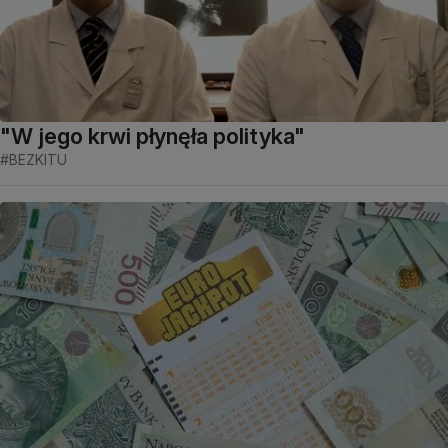
"W jego krwi płynęła polityka"
#BEZKITU