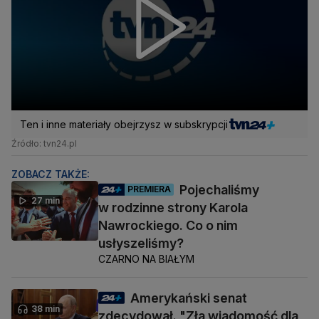
Ten i inne materiały obejrzysz w subskrypcji
Źródło: tvn24.pl
ZOBACZ TAKŻE:
Pojechaliśmy
PREMIERA
27 min
w rodzinne strony Karola
Nawrockiego. Co o nim
usłyszeliśmy?
CZARNO NA BIAŁYM
Amerykański senat
38 min
zdecydował. "Zła wiadomość dla