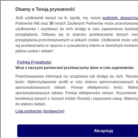
Dbamy o Twoją prywatność
Jeśli użytkownik wyrazi na to zgodę, my, nasze
podmioty stowarzys
Partnerów IAB oraz
30
innych Zaufanych Partnerów może przechowywa
użytkownika i uzyskiwać do nich dostęp w celu zapewnienia bardzi
przeglądania. Odbywa się to poprzez przetwarzanie danych os
przeglądania przechowywanych w plikach cookie. Użytkownik może udzie
LUBLIN
się przetwarzaniu w oparciu o uzasadniony interes w dowolnym momencie
plików cookie i reklam”.
Rozbita grupa złodziei aut. Kradli je
Polityka Prywatności
w trzech województwach
Wraz z naszymi partnerami przetwarzamy dane w celu zapewnienia:
Przechowywanie informacji na urządzeniu lub dostęp do nich. Tworzeni
22.05.2026, 13:52
treści. Wykorzystywanie profili w celu doboru spersonalizowanych tr
spersonalizowanych reklam. Pomiar efektywności treści. Wyko
Posłuchaj artykułu
spersonalizowanych reklam. Pomiar efektywności reklam. Rozumienie o
Czyta lektor AI
kombinacji danych z różnych źródeł. Rozwój i ulepszanie usług. Wykor
do wyboru reklam.
Lista partnerów (dostawców)
Akceptuję