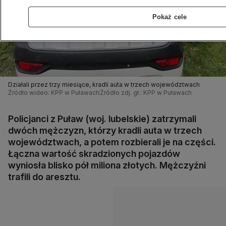
Pokaż cele
Działali przez trzy miesiące, kradli auta w trzech województwach
Źródło wideo: KPP w Puławach
Źródło zdj. gł.: KPP w Puławach
Policjanci z Puław (woj. lubelskie) zatrzymali
dwóch mężczyzn, którzy kradli auta w trzech
województwach, a potem rozbierali je na części.
Łączna wartość skradzionych pojazdów
wyniosła blisko pół miliona złotych. Mężczyźni
trafili do aresztu.