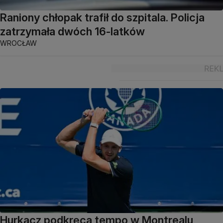
Raniony chłopak trafił do szpitala. Policja
zatrzymała dwóch 16-latków
WROCŁAW
Hurkacz podkręca tempo w Montrealu