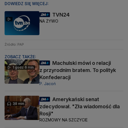
DOWIEDZ SIĘ WIĘCEJ:
TVN24
NA ŻYWO
Źródło: PAP
ZOBACZ TAKŻE:
Machulski mówi o relacji
1 godz 6 min
z przyrodnim bratem. To polityk
Konfederacji
P. Jacoń
Amerykański senat
38 min
zdecydował. "Zła wiadomość dla
Rosji"
ROZMOWY NA SZCZYCIE