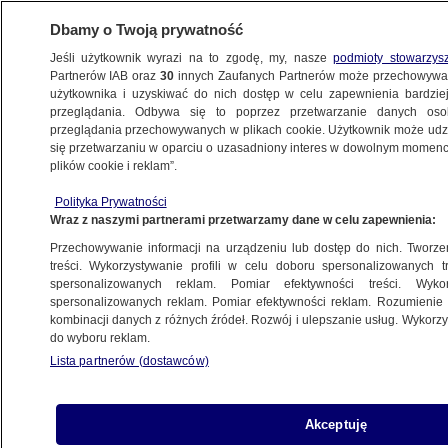
Dbamy o Twoją prywatność
Jeśli użytkownik wyrazi na to zgodę, my, nasze
podmioty stowarzys
Partnerów IAB oraz
30
innych Zaufanych Partnerów może przechowywa
użytkownika i uzyskiwać do nich dostęp w celu zapewnienia bardzi
przeglądania. Odbywa się to poprzez przetwarzanie danych os
przeglądania przechowywanych w plikach cookie. Użytkownik może udzie
LUBLIN
się przetwarzaniu w oparciu o uzasadniony interes w dowolnym momencie
plików cookie i reklam”.
Mieli brutalnie pobić i podpalić na stosie
Polityka Prywatności
z mebli. Prokuratura chce dożywocia
Wraz z naszymi partnerami przetwarzamy dane w celu zapewnienia:
Przechowywanie informacji na urządzeniu lub dostęp do nich. Tworzeni
Martyna Sokołowska
treści. Wykorzystywanie profili w celu doboru spersonalizowanych tr
spersonalizowanych reklam. Pomiar efektywności treści. Wyko
8.05.2026, 15:35
spersonalizowanych reklam. Pomiar efektywności reklam. Rozumienie o
kombinacji danych z różnych źródeł. Rozwój i ulepszanie usług. Wykor
do wyboru reklam.
Posłuchaj artykułu
Czyta lektor AI
Lista partnerów (dostawców)
Akceptuję