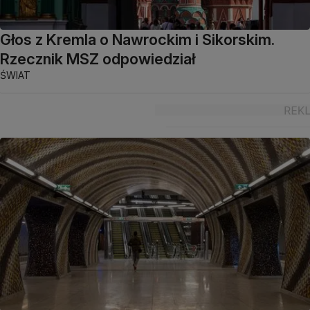
Głos z Kremla o Nawrockim i Sikorskim.
Rzecznik MSZ odpowiedział
ŚWIAT