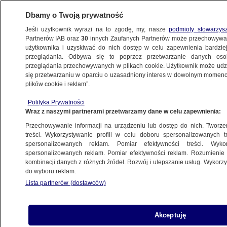
Dbamy o Twoją prywatność
Jeśli użytkownik wyrazi na to zgodę, my, nasze
podmioty stowarzys
Partnerów IAB oraz
30
innych Zaufanych Partnerów może przechowywa
użytkownika i uzyskiwać do nich dostęp w celu zapewnienia bardzi
przeglądania. Odbywa się to poprzez przetwarzanie danych os
przeglądania przechowywanych w plikach cookie. Użytkownik może udzie
LUBLIN
się przetwarzaniu w oparciu o uzasadniony interes w dowolnym momencie
plików cookie i reklam”.
Zabili artystę krytykującego Kreml. "Nikt
Polityka Prywatności
nie wiedział, kim jest ten człowiek"
Wraz z naszymi partnerami przetwarzamy dane w celu zapewnienia:
Przechowywanie informacji na urządzeniu lub dostęp do nich. Tworzeni
Rafał Molenda
treści. Wykorzystywanie profili w celu doboru spersonalizowanych tr
spersonalizowanych reklam. Pomiar efektywności treści. Wyko
16.06.2026, 13:53
spersonalizowanych reklam. Pomiar efektywności reklam. Rozumienie o
kombinacji danych z różnych źródeł. Rozwój i ulepszanie usług. Wykor
do wyboru reklam.
Posłuchaj artykułu
Czyta lektor AI
Lista partnerów (dostawców)
Akceptuję