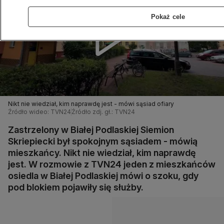
Pokaż cele
Nikt nie wiedział, kim naprawdę jest - mówi sąsiad ofiary
Źródło wideo: TVN24
Źródło zdj. gł.: TVN24
Zastrzelony w Białej Podlaskiej Siemion
Skriepiecki był spokojnym sąsiadem - mówią
mieszkańcy. Nikt nie wiedział, kim naprawdę
jest. W rozmowie z TVN24 jeden z mieszkańców
osiedla w Białej Podlaskiej mówi o szoku, gdy
pod blokiem pojawiły się służby.