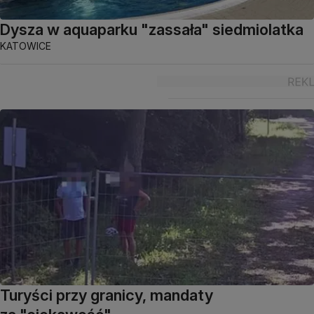
Dysza w aquaparku "zassała" siedmiolatka
KATOWICE
Turyści przy granicy, mandaty