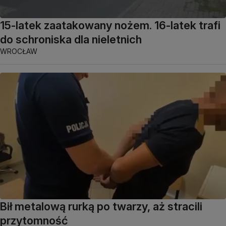
15-latek zaatakowany nożem. 16-latek trafi
do schroniska dla nieletnich
WROCŁAW
Bił metalową rurką po twarzy, aż stracili
przytomność