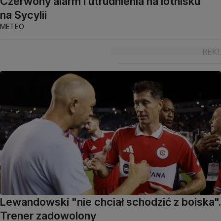
Czerwony alarm i utrudnienia na lotnisku
na Sycylii
METEO
Lewandowski "nie chciał schodzić z boiska".
Trener zadowolony