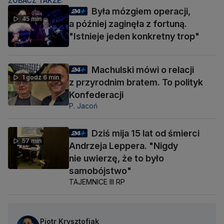
ZOBACZ TAKŻE:
Była mózgiem operacji,
45 min
a później zaginęła z fortuną.
"Istnieje jeden konkretny trop"
Machulski mówi o relacji
1 godz 6 min
z przyrodnim bratem. To polityk
Konfederacji
P. Jacoń
Dziś mija 15 lat od śmierci
57 min
Andrzeja Leppera. "Nigdy
nie uwierzę, że to było
samobójstwo"
TAJEMNICE III RP
Piotr Krysztofiak