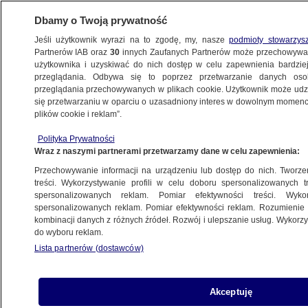
Dbamy o Twoją prywatność
Jeśli użytkownik wyrazi na to zgodę, my, nasze
podmioty stowarzys
Partnerów IAB oraz
30
innych Zaufanych Partnerów może przechowywa
użytkownika i uzyskiwać do nich dostęp w celu zapewnienia bardzi
przeglądania. Odbywa się to poprzez przetwarzanie danych os
przeglądania przechowywanych w plikach cookie. Użytkownik może udzie
ŁÓDŹ
się przetwarzaniu w oparciu o uzasadniony interes w dowolnym momencie
plików cookie i reklam”.
Zauważył na ulicy skradzione auto i za nim
Polityka Prywatności
pojechał. "W samochodzie kominiarka,
Wraz z naszymi partnerami przetwarzamy dane w celu zapewnienia:
pałki i lornetki"
Przechowywanie informacji na urządzeniu lub dostęp do nich. Tworzeni
treści. Wykorzystywanie profili w celu doboru spersonalizowanych tr
spersonalizowanych reklam. Pomiar efektywności treści. Wyko
Piotr Krysztofiak
spersonalizowanych reklam. Pomiar efektywności reklam. Rozumienie o
2.07.2026, 12:24
kombinacji danych z różnych źródeł. Rozwój i ulepszanie usług. Wykor
do wyboru reklam.
Lista partnerów (dostawców)
Posłuchaj artykułu
Czyta lektor AI
Akceptuję