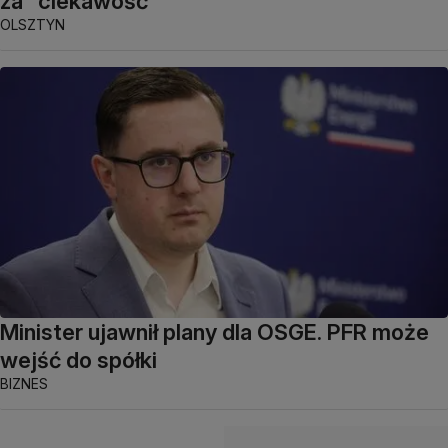
za "ciekawość"
OLSZTYN
Minister ujawnił plany dla OSGE. PFR może
wejść do spółki
BIZNES