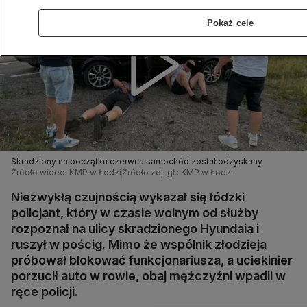
Pokaż cele
Skradziony na początku czerwca samochód został odzyskany
Źródło wideo: KMP w Łodzi
Źródło zdj. gł.: KMP w Łodzi
Niezwykłą czujnością wykazał się łódzki
policjant, który w czasie wolnym od służby
rozpoznał na ulicy skradzionego Hyundaia i
ruszył w pościg. Mimo że wspólnik złodzieja
próbował blokować funkcjonariusza, a uciekinier
porzucił auto w rowie, obaj mężczyźni wpadli w
ręce policji.