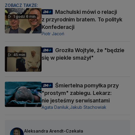
ZOBACZ TAKŻE:
Machulski mówi o relacji
1 godz 6 min
z przyrodnim bratem. To polityk
Konfederacji
Piotr Jacoń
Groziła Wojtyle, że "będzie
45 min
się w piekle smażył"
Śmiertelna pomyłka przy
"prostym" zabiegu. Lekarz:
nie jesteśmy serwisantami
Agata Daniluk,
Jakub Stachowiak
Aleksandra Arendt-Czekała