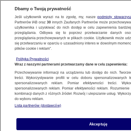
Dbamy o Twoją prywatność
Jeśli użytkownik wyrazi na to zgodę, my, nasze
podmioty stowarzys
Partnerów IAB oraz
30
innych Zaufanych Partnerów może przechowywa
użytkownika i uzyskiwać do nich dostęp w celu zapewnienia bardzi
przeglądania. Odbywa się to poprzez przetwarzanie danych os
przeglądania przechowywanych w plikach cookie. Użytkownik może udzie
ŁÓDŹ
się przetwarzaniu w oparciu o uzasadniony interes w dowolnym momencie
plików cookie i reklam”.
Ojciec na spacerze, trzylatek na parapecie.
Polityka Prywatności
Akcja służb
Wraz z naszymi partnerami przetwarzamy dane w celu zapewnienia:
Przechowywanie informacji na urządzeniu lub dostęp do nich. Tworzeni
Aleksandra Arendt-Czekała
treści. Wykorzystywanie profili w celu doboru spersonalizowanych tr
spersonalizowanych reklam. Pomiar efektywności treści. Wyko
15.06.2026, 13:56
spersonalizowanych reklam. Pomiar efektywności reklam. Rozumienie o
kombinacji danych z różnych źródeł. Rozwój i ulepszanie usług. Wykor
do wyboru reklam.
Posłuchaj artykułu
Czyta lektor AI
Lista partnerów (dostawców)
Akceptuję