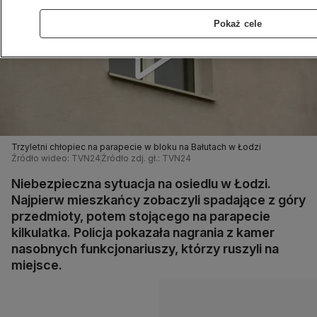
Pokaż cele
Trzyletni chłopiec na parapecie w bloku na Bałutach w Łodzi
Źródło wideo: TVN24
Źródło zdj. gł.: TVN24
Niebezpieczna sytuacja na osiedlu w Łodzi.
Najpierw mieszkańcy zobaczyli spadające z góry
przedmioty, potem stojącego na parapecie
kilkulatka. Policja pokazała nagrania z kamer
nasobnych funkcjonariuszy, którzy ruszyli na
miejsce.