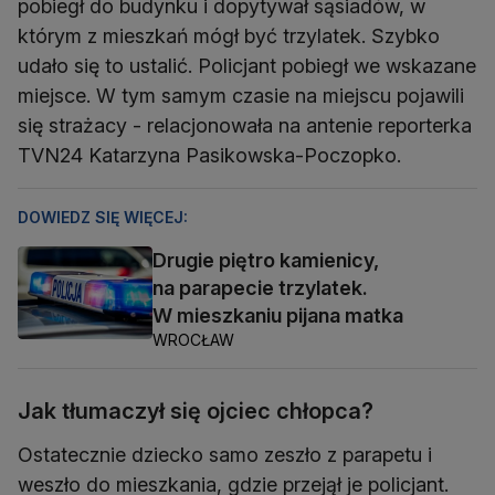
pobiegł do budynku i dopytywał sąsiadów, w
którym z mieszkań mógł być trzylatek. Szybko
udało się to ustalić. Policjant pobiegł we wskazane
miejsce. W tym samym czasie na miejscu pojawili
się strażacy - relacjonowała na antenie reporterka
TVN24 Katarzyna Pasikowska-Poczopko.
DOWIEDZ SIĘ WIĘCEJ:
Drugie piętro kamienicy,
na parapecie trzylatek.
W mieszkaniu pijana matka
WROCŁAW
Jak tłumaczył się ojciec chłopca?
Ostatecznie dziecko samo zeszło z parapetu i
weszło do mieszkania, gdzie przejął je policjant.