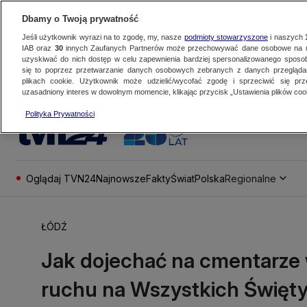
Dbamy o Twoją prywatność
Jeśli użytkownik wyrazi na to zgodę, my, nasze
podmioty stowarzyszone
i naszych
IAB oraz
30
innych Zaufanych Partnerów może przechowywać dane osobowe na ur
uzyskiwać do nich dostęp w celu zapewnienia bardziej spersonalizowanego sposo
się to poprzez przetwarzanie danych osobowych zebranych z danych przegląd
plikach cookie. Użytkownik może udzielić/wycofać zgodę i sprzeciwić się pr
uzasadniony interes w dowolnym momencie, klikając przycisk „Ustawienia plików cook
Polityka Prywatności
Oglądaj TVN24
Najnowsze
Fakty
Świat
Polska
Regionalne
ŁÓDŹ
Jak dojechać na cmentarze 
ruchu na Wszystkich Święt