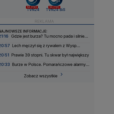
NA ŻYWO
NA ŻYWO
TVN24
TVN24 BiS
NAJNOWSZE INFORMACJE:
21:16
Gdzie jest burza? Tu mocno pada i silnie
wieje
20:57
Lech męczył się z rywalem z Wysp
Owczych. Rezerwowy bohaterem
20:51
Prawie 39 stopni. Tu skwar był największy
20:33
Burze w Polsce. Pomarańczowe alarmy w
większości województw
Zobacz wszystkie