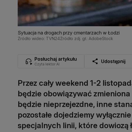
Sytuacja na drogach przy cmentarzach w Łodzi
Źródło wideo: TVN24
Źródło zdj. gł.: AdobeStock
Posłuchaj artykułu
Udostępnij
Czyta lektor AI
Przez cały weekend 1-2 listopad
będzie obowiązywać zmieniona o
będzie nieprzejezdne, inne stan
pozostałe dojedziemy wyłączni
specjalnych linii, które dowiozą