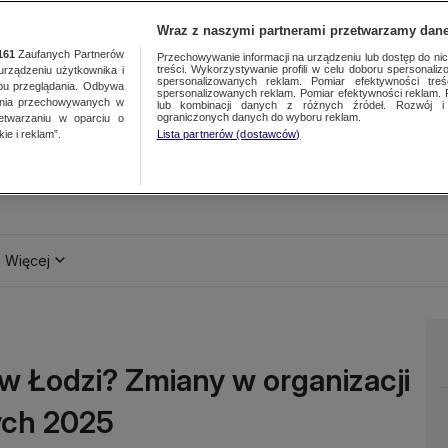
Wraz z naszymi partnerami przetwarzamy dane
161
Zaufanych Partnerów
Przechowywanie informacji na urządzeniu lub dostęp do nich.
treści. Wykorzystywanie profili w celu doboru spersonalizo
ządzeniu użytkownika i
spersonalizowanych reklam. Pomiar efektywności treś
bu przeglądania. Odbywa
spersonalizowanych reklam. Pomiar efektywności reklam. 
ania przechowywanych w
lub kombinacji danych z różnych źródeł. Rozwój i 
ograniczonych danych do wyboru reklam.
zetwarzaniu w oparciu o
ie i reklam”.
Lista partnerów (dostawców)
Więcej
w Łodzi? Zmiany w organizacji
ych 2025