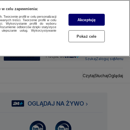
 w celu zapewnienia:
 Tworzenie profili w celu personalizacji
Akceptuję
wanych treści. Tworzenie profili w celu
ci. Wykorzystanie profili do wyboru
Rozumienie odbiorców dzięki statystyce
ulepszanie usług. Wykorzystywanie
Pokaż cele
SUBSKRYBUJ
Przejdź do
Szukaj
Zaloguj się
Menu
Czytaj
Słuchaj
Oglądaj
OGLĄDAJ NA ŻYWO