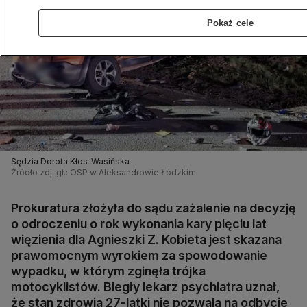
Pokaż cele
Sędzia Dorota Kłos-Wasińska
Źródło zdj. gł.: OSP w Aleksandrowie Łódzkim
Prokuratura złożyła do sądu zażalenie na decyzję
o odroczeniu o rok wykonania kary pięciu lat
więzienia dla Agnieszki Z. Kobieta jest skazana
prawomocnym wyrokiem za spowodowanie
wypadku, w którym zginęła trójka
motocyklistów. Biegły lekarz psychiatra uznał,
że stan zdrowia 27-latki nie pozwala na odbycie