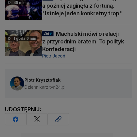
45 min
a później zaginęła z fortuną.
"Istnieje jeden konkretny trop"
Machulski mówi o relacji
1 godz 6 min
z przyrodnim bratem. To polityk
Konfederacji
Piotr Jacoń
Piotr Krysztofiak
Dziennikarz tvn24.pl
UDOSTĘPNIJ: