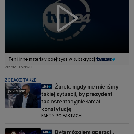
Ten i inne materiały obejrzysz w subskrypcji
Źródło: TVN24+
ZOBACZ TAKŻE:
Żurek: nigdy nie mieliśmy
44 min
takiej sytuacji, by prezydent
tak ostentacyjnie łamał
konstytucję
FAKTY PO FAKTACH
Była mózgiem operacji,