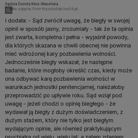
Sędzia Dorota Kłos-Wasińska
Źródło zdjęcia: Piotr Krysztofiak tvn24.pl
I dodała: - Sąd zwrócił uwagę, że biegły w swojej
opinii w sposób jasny, zrozumiały - tak że ta opinia
jest zwarta, kompletna i pełna - wyjaśnił powody,
dla których skazana w chwili obecnej nie powinna
mieć wdrożonej kary pozbawienia wolności.
Jednocześnie biegły wskazał, że następne
badanie, które mogłoby określić czas, kiedy może
ona odbywać karę pozbawienia wolności w
warunkach jednostki penitencjarnej, należałoby
przeprowadzić po upływie roku. Sąd wziął pod
uwagę - jeżeli chodzi o opinię biegłego - że
wydawał ją biegły z dużym doświadczeniem, z
dużym stażem, który nie tylko jest biegłym
wydającym opinie, ale również praktykującym
psychiatrą od wielu, wielu lat, a zatem zdaniem