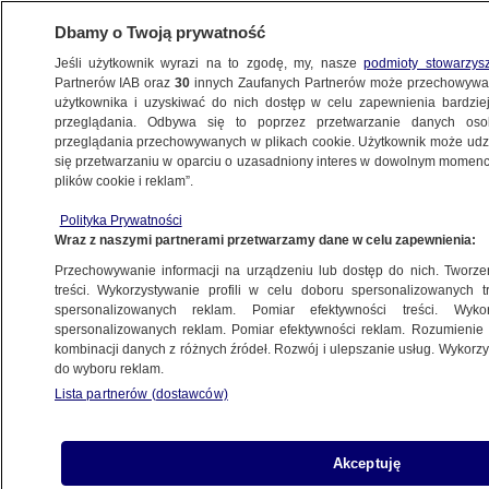
Dbamy o Twoją prywatność
Jeśli użytkownik wyrazi na to zgodę, my, nasze
podmioty stowarzys
Partnerów IAB oraz
30
innych Zaufanych Partnerów może przechowywa
użytkownika i uzyskiwać do nich dostęp w celu zapewnienia bardzi
przeglądania. Odbywa się to poprzez przetwarzanie danych os
przeglądania przechowywanych w plikach cookie. Użytkownik może udzie
ŁÓDŹ
się przetwarzaniu w oparciu o uzasadniony interes w dowolnym momencie
plików cookie i reklam”.
Trzy osoby zginęły. Sąd odroczył wykonie
Polityka Prywatności
kary dla Agnieszki o rok. Prokuratura
Wraz z naszymi partnerami przetwarzamy dane w celu zapewnienia:
nie daje za wygraną
Przechowywanie informacji na urządzeniu lub dostęp do nich. Tworzeni
treści. Wykorzystywanie profili w celu doboru spersonalizowanych tr
spersonalizowanych reklam. Pomiar efektywności treści. Wyko
Piotr Krysztofiak
spersonalizowanych reklam. Pomiar efektywności reklam. Rozumienie o
16.06.2026, 13:05
kombinacji danych z różnych źródeł. Rozwój i ulepszanie usług. Wykor
do wyboru reklam.
Lista partnerów (dostawców)
Posłuchaj artykułu
Czyta lektor AI
Akceptuję