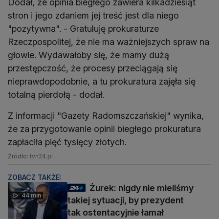
Dodał, że opinia biegłego zawiera kilkadziesiąt
stron i jego zdaniem jej treść jest dla niego
"pozytywna". - Gratuluję prokuraturze
Rzeczpospolitej, że nie ma ważniejszych spraw na
głowie. Wydawałoby się, że mamy dużą
przestępczość, że procesy przeciągają się
nieprawdopodobnie, a tu prokuratura zajęła się
totalną pierdołą - dodał.
Z informacji "Gazety Radomszczańskiej" wynika,
że za przygotowanie opinii biegłego prokuratura
zapłaciła pięć tysięcy złotych.
Źródło: tvn24.pl
ZOBACZ TAKŻE:
Żurek: nigdy nie mieliśmy
44 min
takiej sytuacji, by prezydent
tak ostentacyjnie łamał