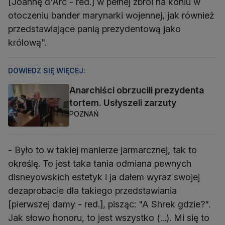
[Joannę d'Arc - red.] w pełnej zbroi na koniu w
otoczeniu bander marynarki wojennej, jak również
przedstawiające panią prezydentową jako
królową".
DOWIEDZ SIĘ WIĘCEJ:
Anarchiści obrzucili prezydenta
tortem. Usłyszeli zarzuty
POZNAŃ
- Było to w takiej manierze jarmarcznej, tak to
określę. To jest taka tania odmiana pewnych
disneyowskich estetyk i ja dałem wyraz swojej
dezaprobacie dla takiego przedstawiania
[pierwszej damy - red.], pisząc: "A Shrek gdzie?".
Jak słowo honoru, to jest wszystko (...). Mi się to