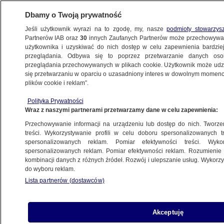
Dbamy o Twoją prywatność
Jeśli użytkownik wyrazi na to zgodę, my, nasze
podmioty stowarzys
Partnerów IAB oraz
30
innych Zaufanych Partnerów może przechowywa
użytkownika i uzyskiwać do nich dostęp w celu zapewnienia bardzi
przeglądania. Odbywa się to poprzez przetwarzanie danych os
przeglądania przechowywanych w plikach cookie. Użytkownik może udzie
ŁÓDŹ
się przetwarzaniu w oparciu o uzasadniony interes w dowolnym momencie
plików cookie i reklam”.
"A Shrek gdzie?". Za te słowa
Polityka Prywatności
pod obrazkiem pierwszej damy radny PSL
Wraz z naszymi partnerami przetwarzamy dane w celu zapewnienia:
stanie przed sądem
Przechowywanie informacji na urządzeniu lub dostęp do nich. Tworzeni
treści. Wykorzystywanie profili w celu doboru spersonalizowanych tr
spersonalizowanych reklam. Pomiar efektywności treści. Wyko
Zespół autorów
spersonalizowanych reklam. Pomiar efektywności reklam. Rozumienie o
2.07.2026, 17:46
kombinacji danych z różnych źródeł. Rozwój i ulepszanie usług. Wykor
do wyboru reklam.
Lista partnerów (dostawców)
Posłuchaj artykułu
Czyta lektor AI
Akceptuję