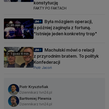
konstytucję
FAKTY PO FAKTACH
Była mózgiem operacji,
45 min
a później zaginęła z fortuną.
"Istnieje jeden konkretny trop"
Machulski mówi o relacji
1 godz 6 min
z przyrodnim bratem. To polityk
Konfederacji
Piotr Jacoń
Piotr Krysztofiak
Dziennikarz tvn24.pl
Bartłomiej Plewnia
Dziennikarz tvn24.pl