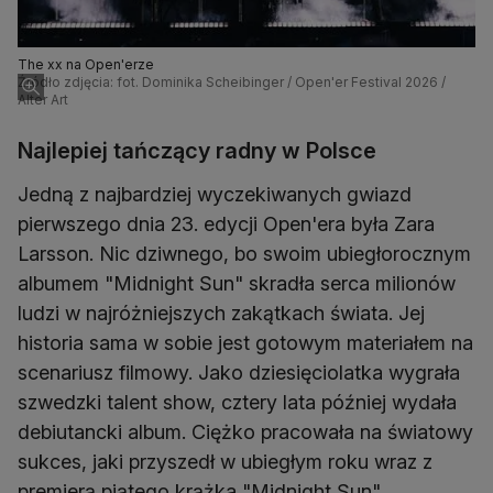
The xx na Open'erze
Źródło zdjęcia: fot. Dominika Scheibinger / Open'er Festival 2026 /
Alter Art
Najlepiej tańczący radny w Polsce
Jedną z najbardziej wyczekiwanych gwiazd
pierwszego dnia 23. edycji Open'era była Zara
Larsson. Nic dziwnego, bo swoim ubiegłorocznym
albumem "Midnight Sun" skradła serca milionów
ludzi w najróżniejszych zakątkach świata. Jej
historia sama w sobie jest gotowym materiałem na
scenariusz filmowy. Jako dziesięciolatka wygrała
szwedzki talent show, cztery lata później wydała
debiutancki album. Ciężko pracowała na światowy
sukces, jaki przyszedł w ubiegłym roku wraz z
premierą piątego krążka "Midnight Sun".