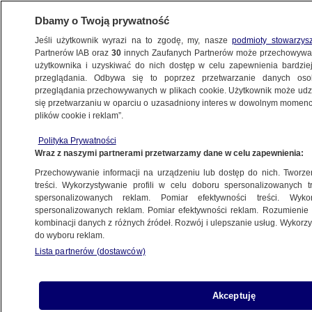
Dbamy o Twoją prywatność
Jeśli użytkownik wyrazi na to zgodę, my, nasze
podmioty stowarzys
Partnerów IAB oraz
30
innych Zaufanych Partnerów może przechowywa
użytkownika i uzyskiwać do nich dostęp w celu zapewnienia bardzi
przeglądania. Odbywa się to poprzez przetwarzanie danych os
przeglądania przechowywanych w plikach cookie. Użytkownik może udzie
KULTURA I STYL
się przetwarzaniu w oparciu o uzasadniony interes w dowolnym momencie
plików cookie i reklam”.
Trzy najlepsze koncerty pierwszego dnia
Polityka Prywatności
Open'era
Wraz z naszymi partnerami przetwarzamy dane w celu zapewnienia:
Przechowywanie informacji na urządzeniu lub dostęp do nich. Tworzeni
Tomasz-Marcin Wrona
treści. Wykorzystywanie profili w celu doboru spersonalizowanych tr
spersonalizowanych reklam. Pomiar efektywności treści. Wyko
2.07.2026, 11:12
spersonalizowanych reklam. Pomiar efektywności reklam. Rozumienie o
kombinacji danych z różnych źródeł. Rozwój i ulepszanie usług. Wykor
do wyboru reklam.
Posłuchaj artykułu
Czyta lektor AI
Lista partnerów (dostawców)
Akceptuję