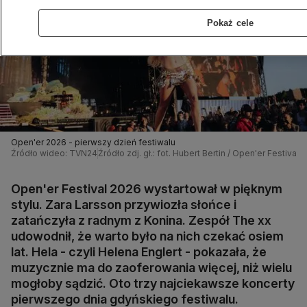
Pokaż cele
Open'er 2026 - pierwszy dzień festiwalu
Źródło wideo: TVN24
Źródło zdj. gł.: fot. Hubert Bertin / Open'er Festival 2
Open'er Festival 2026 wystartował w pięknym
stylu. Zara Larsson przywiozła słońce i
zatańczyła z radnym z Konina. Zespół The xx
udowodnił, że warto było na nich czekać osiem
lat. Hela - czyli Helena Englert - pokazała, że
muzycznie ma do zaoferowania więcej, niż wielu
mogłoby sądzić. Oto trzy najciekawsze koncerty
pierwszego dnia gdyńskiego festiwalu.