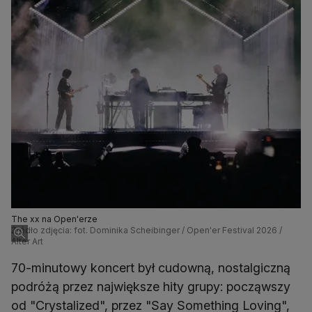
The xx na Open'erze
Źródło zdjęcia: fot. Dominika Scheibinger / Open'er Festival 2026 /
Alter Art
70-minutowy koncert był cudowną, nostalgiczną
podróżą przez największe hity grupy: począwszy
od "Crystalized", przez "Say Something Loving",