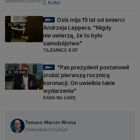
Z. Kuffel
Dziś mija 15 lat od śmierci
57 min
Andrzeja Leppera. "Nigdy
nie uwierzę, że to było
samobójstwo"
TAJEMNICE III RP
"Pan prezydent postanowił
55 min
zrobić pierwszą rocznicę
koronacji. On uwielbia takie
wydarzenia"
KAWA NA ŁAWĘ
Tomasz-Marcin Wrona
Dziennikarz tvn24.pl