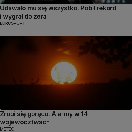
Udawało mu się wszystko. Pobił rekord
i wygrał do zera
EUROSPORT
Zrobi się gorąco. Alarmy w 14
województwach
METEO