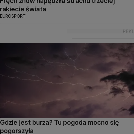
Fręch znów napędziła strachu trzeciej
rakiecie świata
EUROSPORT
Gdzie jest burza? Tu pogoda mocno się
pogorszyła