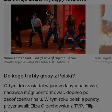
Søren Torpegaard Lund ("Før vi går hjem" (Dania)
Sarah Engels 
Źródło zdjęcia: PAP/EPA/HANNIBAL HANSCHKE
Źródło zdję
Do kogo trafiły głosy z Polski?
O tym, kto zasiadał w jury w danym państwie,
nadawca mógł poinformować dopiero po
zakończeniu finału. W tym roku polskie punkty
przyznawali: Eliza Orzechowska z TVP, Filip