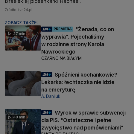
izraelskiej piosenkarki Raphael.
Źródło: tvn24.pl
ZOBACZ TAKŻE:
"Żenada, co on
PREMIERA
27 min
wyprawia". Pojechaliśmy
w rodzinne strony Karola
Nawrockiego
CZARNO NA BIAŁYM
Spóźnieni kochankowie?
Lekarka: łechtaczka nie idzie
na emeryturę
A. Daniluk
Wyrok w sprawie subwencji
40 min
dla PiS. "Ostateczne i pełne
zwycięstwo nad pomówieniami"