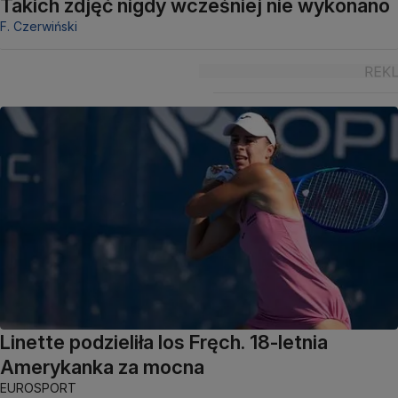
Takich zdjęć nigdy wcześniej nie wykonano
F. Czerwiński
Linette podzieliła los Fręch. 18-letnia
Amerykanka za mocna
EUROSPORT