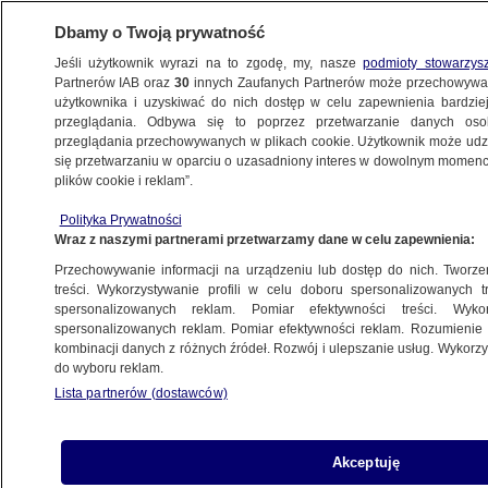
Dbamy o Twoją prywatność
Jeśli użytkownik wyrazi na to zgodę, my, nasze
podmioty stowarzys
Partnerów IAB oraz
30
innych Zaufanych Partnerów może przechowywa
użytkownika i uzyskiwać do nich dostęp w celu zapewnienia bardzi
przeglądania. Odbywa się to poprzez przetwarzanie danych os
przeglądania przechowywanych w plikach cookie. Użytkownik może udzie
KULTURA I STYL
się przetwarzaniu w oparciu o uzasadniony interes w dowolnym momencie
plików cookie i reklam”.
Polskie jury doceniło Izrael, widzowie
Polityka Prywatności
Ukrainę
Wraz z naszymi partnerami przetwarzamy dane w celu zapewnienia:
Przechowywanie informacji na urządzeniu lub dostęp do nich. Tworzeni
Tomasz-Marcin Wrona
treści. Wykorzystywanie profili w celu doboru spersonalizowanych tr
spersonalizowanych reklam. Pomiar efektywności treści. Wyko
17.05.2026, 02:26
spersonalizowanych reklam. Pomiar efektywności reklam. Rozumienie o
kombinacji danych z różnych źródeł. Rozwój i ulepszanie usług. Wykor
do wyboru reklam.
Udostępnij
Lista partnerów (dostawców)
Akceptuję