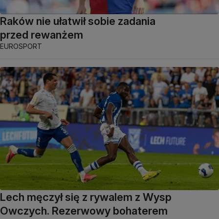
Raków nie ułatwił sobie zadania
przed rewanżem
EUROSPORT
Lech męczył się z rywalem z Wysp
Owczych. Rezerwowy bohaterem