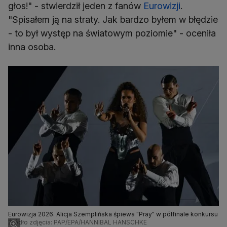
głos!" - stwierdził jeden z fanów
Eurowizji
.
"Spisałem ją na straty. Jak bardzo byłem w błędzie
- to był występ na światowym poziomie" - oceniła
inna osoba.
Eurowizja 2026. Alicja Szemplińska śpiewa "Pray" w półfinale konkursu
Źródło zdjęcia: PAP/EPA/HANNIBAL HANSCHKE