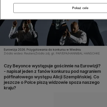
Pokaż cele
Eurowizja 2026. Przygotowania do konkursu w Wiedniu
Źródło wideo: Reuters
Źródło zdj. gł.: PAP/EPA/HANNIBAL HANSCHKE
Czy Beyonce występuje gościnnie na Eurowizji?
- napisał jeden z fanów konkursu pod nagraniem
półfinałowego występu Alicji Szemplińskiej. Co
jeszcze o Polce piszą widzowie spoza naszego
kraju?