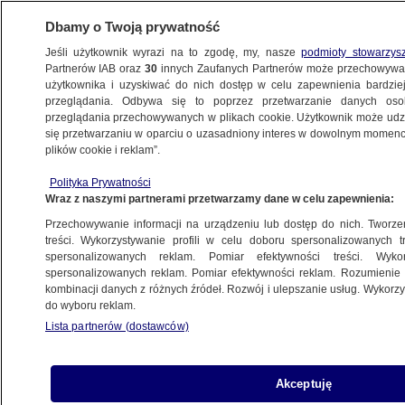
Dbamy o Twoją prywatność
Jeśli użytkownik wyrazi na to zgodę, my, nasze
podmioty stowarzys
Partnerów IAB oraz
30
innych Zaufanych Partnerów może przechowywa
użytkownika i uzyskiwać do nich dostęp w celu zapewnienia bardzi
przeglądania. Odbywa się to poprzez przetwarzanie danych os
przeglądania przechowywanych w plikach cookie. Użytkownik może udzie
KULTURA I STYL
się przetwarzaniu w oparciu o uzasadniony interes w dowolnym momencie
plików cookie i reklam”.
"Nie do końca moja bajka, ale...".
Polityka Prywatności
Tak komentują eurowizyjny występ Polki
Wraz z naszymi partnerami przetwarzamy dane w celu zapewnienia:
Przechowywanie informacji na urządzeniu lub dostęp do nich. Tworzeni
Maciej Wacławik
treści. Wykorzystywanie profili w celu doboru spersonalizowanych tr
spersonalizowanych reklam. Pomiar efektywności treści. Wyko
13.05.2026, 14:14
spersonalizowanych reklam. Pomiar efektywności reklam. Rozumienie o
kombinacji danych z różnych źródeł. Rozwój i ulepszanie usług. Wykor
do wyboru reklam.
Posłuchaj artykułu
Czyta lektor AI
Lista partnerów (dostawców)
Akceptuję