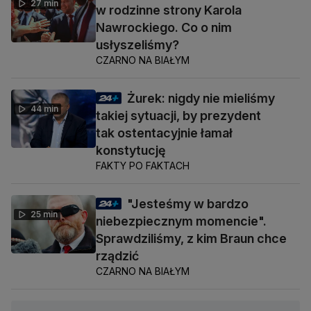
27 min
w rodzinne strony Karola
Nawrockiego. Co o nim
usłyszeliśmy?
CZARNO NA BIAŁYM
Żurek: nigdy nie mieliśmy
44 min
takiej sytuacji, by prezydent
tak ostentacyjnie łamał
konstytucję
FAKTY PO FAKTACH
"Jesteśmy w bardzo
25 min
niebezpiecznym momencie".
Sprawdziliśmy, z kim Braun chce
rządzić
CZARNO NA BIAŁYM