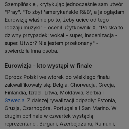
Szemplińskiej, krytykując jednocześnie sam utwór
"Pray". "To zbyt 'amerykańskie R&B', a ja oglądam
Eurowizję właśnie po to, żeby uciec od tego
rodzaju muzyki" - ocenił użytkownik X. "Polska to
dziwny przypadek: wokal - super, inscenizacja -
super. Utwór? Nie jestem przekonany" -
stwierdziła inna osoba.
Eurowizja - kto wystąpi w finale
Oprócz Polski we wtorek do wielkiego finału
zakwalifikowały się: Belgia, Chorwacja, Grecja,
Finlandia, Izrael, Litwa, Mołdawia, Serbia i
Szwecja
. Z dalszej rywalizacji odpadły: Estonia,
Gruzja, Czarnogóra, Portugalia i San Marino. W
drugim półfinale w czwartek wystąpią
reprezentanci: Bułgarii, Azerbejdżanu, Rumunii,