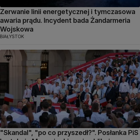
Zerwanie linii energetycznej i tymczasowa
awaria prądu. Incydent bada Żandarmeria
Wojskowa
BIAŁYSTOK
"Skandal", "po co przyszedł?". Posłanka PiS